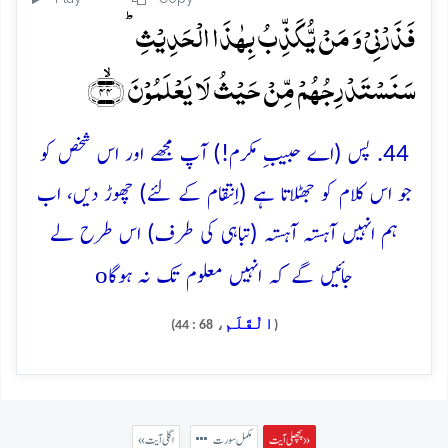
فَذَرۡنِیۡ وَ مَنۡ یُّکَذِّبُ بِہٰذَا الۡحَدِیۡثِ ؕ
سَنَسۡتَدۡرِجُہُمۡ مِّنۡ حَیۡثُ لَا یَعۡلَمُوۡنَ ﴿ۙ۴۴﴾
44. پس (اے حبیبِ مکرم!) آپ مجھے اور اس شخص کو
جو اس کلام کو جھٹلاتا ہے (اِنتقام کے لئے) چھوڑ دیں، اب
ہم انہیں آہستہ آہستہ (تباہی کی طرف) اس طرح لے
o
جائیں گے کہ انہیں معلوم تک نہ ہوگا
الْقَلَم
، 68 : 44)
(
پچھلی آیت »
مکمل سورت
« اگلی آیت