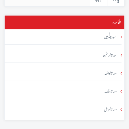
114
113
پنج سورہ
سورۃ یٰسین
سورۃ الرحمٰن
سورۃ الواقعہ
سورۃ الملک
سورۃ المزمل