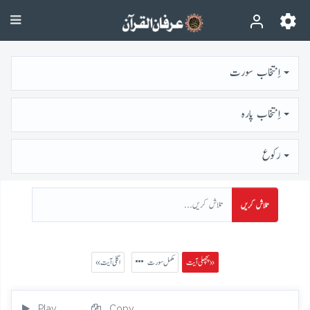
اِنتخاب سورت
اِنتخاب پارہ
رُكوع
تلاش کریں
پچھلی آیت »
مکمل سورت
« اگلی آیت
Play
Copy