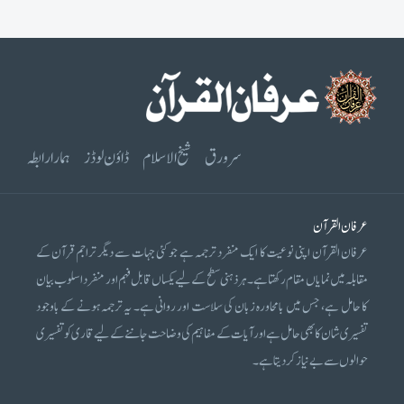
سرورق
شیخ الاسلام
ڈاؤن لوڈز
ہمارا رابطہ
عرفان القرآن
عرفان القرآن اپنی نوعیت کا ایک منفرد ترجمہ ہے جو کئی جہات سے دیگر تراجم قرآن کے
مقابلہ میں نمایاں مقام رکھتا ہے۔ ہر ذہنی سطح کے لیے یکساں قابل فہم اور منفرد اسلوب بیان
کا حامل ہے، جس میں بامحاورہ زبان کی سلاست اور روانی ہے۔ یہ ترجمہ ہونے کے باوجود
تفسیری شان کا بھی حامل ہے اور آیات کے مفاہیم کی وضاحت جاننے کے لیے قاری کو تفسیری
حوالوں سے بے نیاز کر دیتا ہے۔