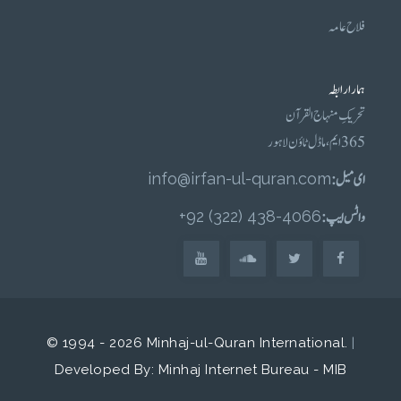
فلاح عامہ
ہمارا رابطہ
تحریکِ منہاج القرآن
365 ایم، ماڈل ٹاؤن لاہور
ای میل :
info@irfan-ul-quran.com
واٹس ایپ :
4066-438 (322) 92+
© 1994 - 2026 Minhaj-ul-Quran International.
|
Developed By: Minhaj Internet Bureau - MIB