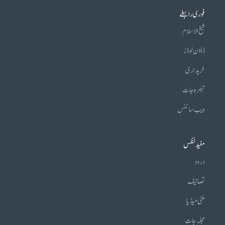
فوری رابطے
شیخ الاسلام
ڈاؤن لوڈز
خریداری
تبصرہ جات
ویب سائٹس
مفید لنکس
درود
تصانیف
ملٹی میڈیا
مجلہ جات