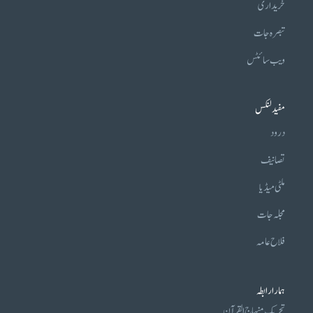
خریداری
تبصرہ جات
ویب سائٹس
مفید لنکس
درود
تصانیف
ملٹی میڈیا
مجلہ جات
فلاح عامہ
ہمارا رابطہ
تحریکِ منہاج القرآن