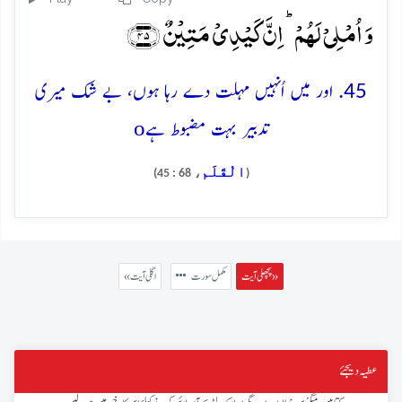
وَ اُمۡلِیۡ لَہُمۡ ؕ اِنَّ کَیۡدِیۡ مَتِیۡنٌ ﴿۴۵﴾
45. اور میں اُنہیں مہلت دے رہا ہوں، بے شک میری
o
تدبیر بہت مضبوط ہے
الْقَلَم
، 68 : 45)
(
پچھلی آیت »
مکمل سورت
« اگلی آیت
عطیہ دیجئے