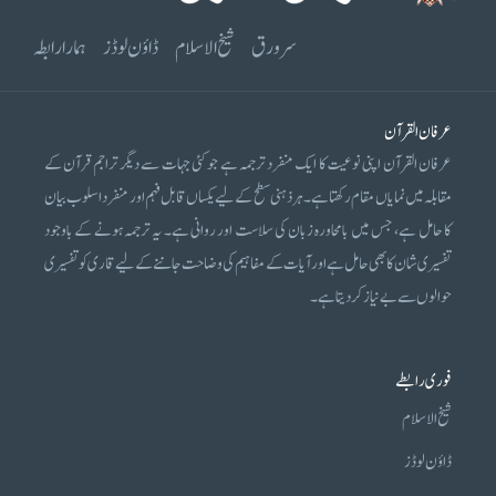
سرورق
شیخ الاسلام
ڈاؤن لوڈز
ہمارا رابطہ
عرفان القرآن
عرفان القرآن اپنی نوعیت کا ایک منفرد ترجمہ ہے جو کئی جہات سے دیگر تراجم قرآن کے
مقابلہ میں نمایاں مقام رکھتا ہے۔ ہر ذہنی سطح کے لیے یکساں قابل فہم اور منفرد اسلوب بیان
کا حامل ہے، جس میں بامحاورہ زبان کی سلاست اور روانی ہے۔ یہ ترجمہ ہونے کے باوجود
تفسیری شان کا بھی حامل ہے اور آیات کے مفاہیم کی وضاحت جاننے کے لیے قاری کو تفسیری
حوالوں سے بے نیاز کر دیتا ہے۔
فوری رابطے
شیخ الاسلام
ڈاؤن لوڈز