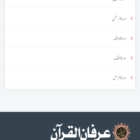
سورۃ الرحمٰن
سورۃ الواقعہ
سورۃ الملک
سورۃ المزمل