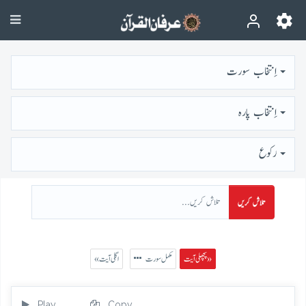
اِنتخاب سورت
اِنتخاب پارہ
رُكوع
تلاش کریں
پچھلی آیت »
مکمل سورت
« اگلی آیت
Play
Copy