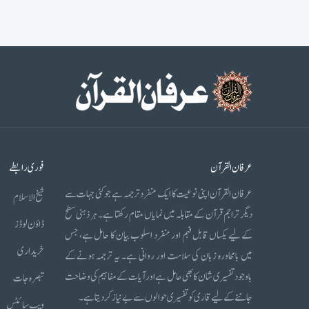
عرفان القرآن
فوری رابطے
عرفان القرآن اپنی نوعیت کا ایک منفرد ترجمہ ہے جو کئی جہات سے
شیخ الاسلام
دیگر تراجم قرآن کے مقابلہ میں نمایاں مقام رکھتا ہے۔ ہر ذہنی سطح
ڈاؤن لوڈز
کے لیے یکساں قابل فہم اور منفرد اسلوب بیان کا حامل ہے، جس
خریداری
میں بامحاورہ زبان کی سلاست اور روانی ہے۔ یہ ترجمہ ہونے کے
باوجود تفسیری شان کا بھی حامل ہے اور آیات کے مفاہیم کی وضاحت
تبصرہ جات
جاننے کے لیے قاری کو تفسیری حوالوں سے بے نیاز کر دیتا ہے۔
ویب سائٹس