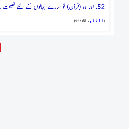
52. اور وہ (قرآن) تو سارے جہانوں کے لئے نصیحت ہے
الْقَلَم
، 68 : 52)
(