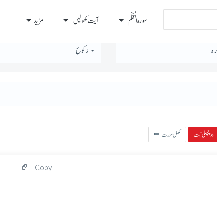
سورہ الْقَلَم
آیت کھولیں
مزید
رہ
رُكوع
پچھلی آیت »
مکمل سورت
Copy