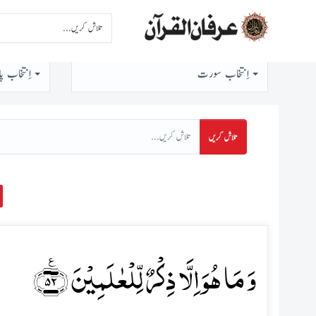
اِنتخاب سورت
اِنتخاب پا
تلاش کریں
وَ مَا ہُوَ اِلَّا ذِکۡرٌ لِّلۡعٰلَمِیۡنَ ﴿٪۵۲﴾