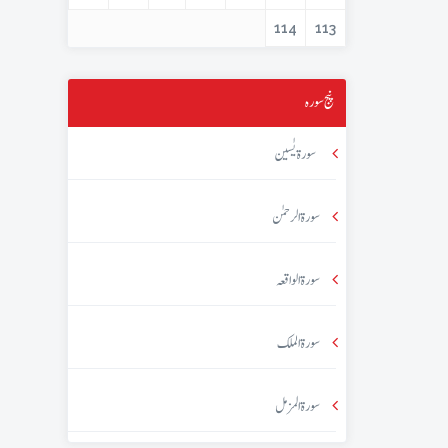
114
113
پنج سورہ
سورۃ یٰسین
سورۃ الرحمٰن
سورۃ الواقعہ
سورۃ الملک
سورۃ المزمل