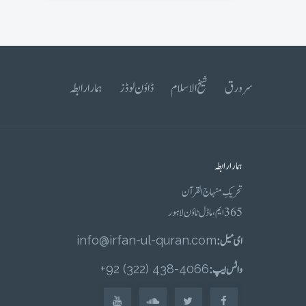
سرورق
شیخ الاسلام
ڈاؤن لوڈز
ہمارا رابطہ
ہمارا رابطہ
تحریکِ منہاج القرآن
365 ایم، ماڈل ٹاؤن لاہور
ای میل :
info@irfan-ul-quran.com
واٹس ایپ :
4066-438 (322) 92+