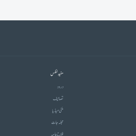
مفید لنکس
درود
تصانیف
ملٹی میڈیا
مجلہ جات
فلاح عامہ