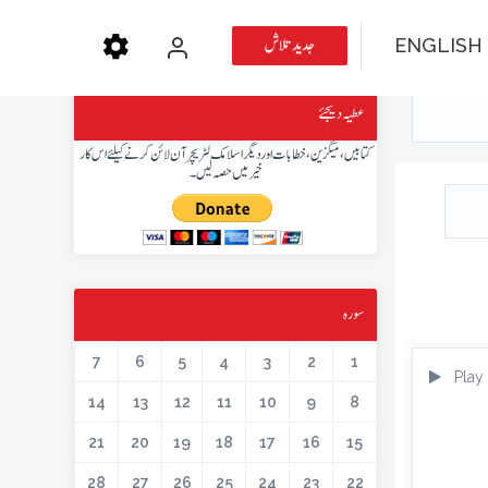
جدید تلاش
ENGLISH
عطیہ دیجئے
کتابیں، میگزین، خطابات اور دیگر اسلامک لٹریچر آن لائن کرنے کیلئے اس کار
خیر میں حصہ لیں۔
سورہ
7
6
5
4
3
2
1
Play
14
13
12
11
10
9
8
21
20
19
18
17
16
15
28
27
26
25
24
23
22