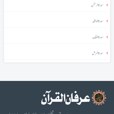
سورۃ الرحمٰن
سورۃ الواقعہ
سورۃ الملک
سورۃ المزمل