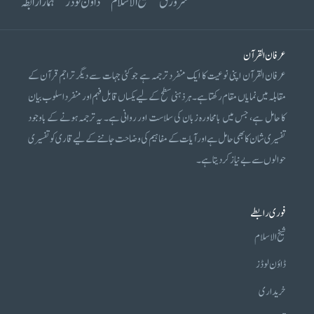
سرورق
شیخ الاسلام
ڈاؤن لوڈز
ہمارا رابطہ
عرفان القرآن
عرفان القرآن اپنی نوعیت کا ایک منفرد ترجمہ ہے جو کئی جہات سے دیگر تراجم قرآن کے
مقابلہ میں نمایاں مقام رکھتا ہے۔ ہر ذہنی سطح کے لیے یکساں قابل فہم اور منفرد اسلوب بیان
کا حامل ہے، جس میں بامحاورہ زبان کی سلاست اور روانی ہے۔ یہ ترجمہ ہونے کے باوجود
تفسیری شان کا بھی حامل ہے اور آیات کے مفاہیم کی وضاحت جاننے کے لیے قاری کو تفسیری
حوالوں سے بے نیاز کر دیتا ہے۔
فوری رابطے
شیخ الاسلام
ڈاؤن لوڈز
خریداری