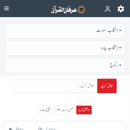
اِنتخاب سورت
اِنتخاب پارہ
رُكوع
تلاش کریں
پچھلی آیت »
مکمل سورت
« اگلی آیت
Play
Copy