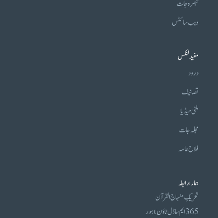
تبصرہ جات
ویب سائٹس
مفید لنکس
درود
تصانیف
ملٹی میڈیا
مجلہ جات
فلاح عامہ
ہمارا رابطہ
تحریکِ منہاج القرآن
365 ایم، ماڈل ٹاؤن لاہور