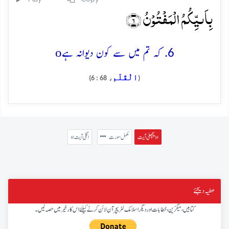
بِاَىیِّکُمُ الۡمَفۡتُوۡنُ ﴿۶﴾
o
6. کہ تم میں سے کون دیوانہ ہے
الْقَلَم
، 68 : 6)
(
پچھلی آیت »
مکمل سورت
« اگلی آیت
عطیہ دیجئے
کتابیں، میگزین، خطابات اور دیگر اسلامک لٹریچر آن لائن کرنے کیلئے اس کار خیر میں حصہ لیں۔