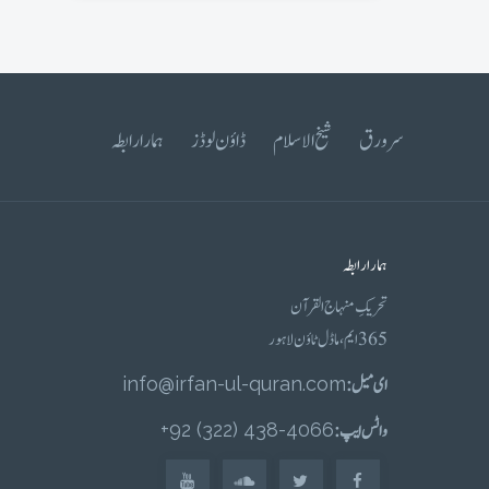
سرورق
شیخ الاسلام
ڈاؤن لوڈز
ہمارا رابطہ
ہمارا رابطہ
تحریکِ منہاج القرآن
365 ایم، ماڈل ٹاؤن لاہور
ای میل :
info@irfan-ul-quran.com
واٹس ایپ :
4066-438 (322) 92+