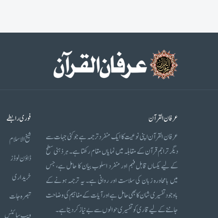
عرفان القرآن
فوری رابطے
عرفان القرآن اپنی نوعیت کا ایک منفرد ترجمہ ہے جو کئی جہات سے
شیخ الاسلام
دیگر تراجم قرآن کے مقابلہ میں نمایاں مقام رکھتا ہے۔ ہر ذہنی سطح
ڈاؤن لوڈز
کے لیے یکساں قابل فہم اور منفرد اسلوب بیان کا حامل ہے، جس
خریداری
میں بامحاورہ زبان کی سلاست اور روانی ہے۔ یہ ترجمہ ہونے کے
باوجود تفسیری شان کا بھی حامل ہے اور آیات کے مفاہیم کی وضاحت
تبصرہ جات
جاننے کے لیے قاری کو تفسیری حوالوں سے بے نیاز کر دیتا ہے۔
ویب سائٹس