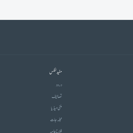
مفید لنکس
درود
تصانیف
ملٹی میڈیا
مجلہ جات
فلاح عامہ