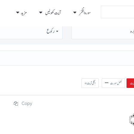
سورہ الْقَمَر
آیت کھولیں
مزید
رہ
رُكوع
مکمل سورت
« اگلی آیت
Copy