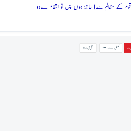
o
مکمل سورت
« اگلی آیت