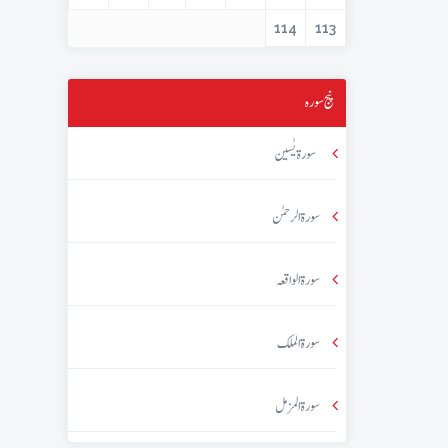
114
113
پنج سورہ
سورۃ یٰسین
سورۃ الرحمٰن
سورۃ الواقعہ
سورۃ الملک
سورۃ المزمل