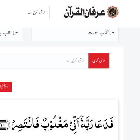
اِنتخاب سورت
اِنتخاب پا
تلاش کریں
پچھلی آیت »
فَدَعَا رَبَّہٗۤ اَنِّیۡ مَغۡلُوۡبٌ فَانۡتَصِرۡ ﴿۱۰﴾