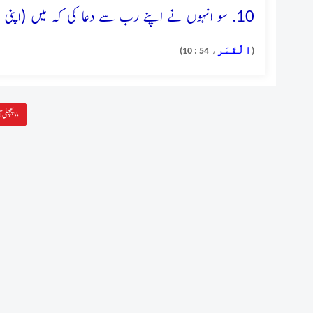
10. سو انہوں نے اپنے رب سے دعا کی کہ میں (اپنی قوم کے مظالم سے) عاجز ہوں پس تو انتقام لے
الْقَمَر
، 54 : 10)
(
پچھلی آیت »