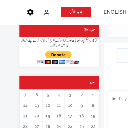
جدید تلاش
ENGLISH
عطیہ دیجئے
کتابیں، میگزین، خطابات اور دیگر اسلامک لٹریچر آن لائن کرنے کیلئے اس کار
خیر میں حصہ لیں۔
سورہ
7
6
5
4
3
2
1
Play
14
13
12
11
10
9
8
21
20
19
18
17
16
15
28
27
26
25
24
23
22