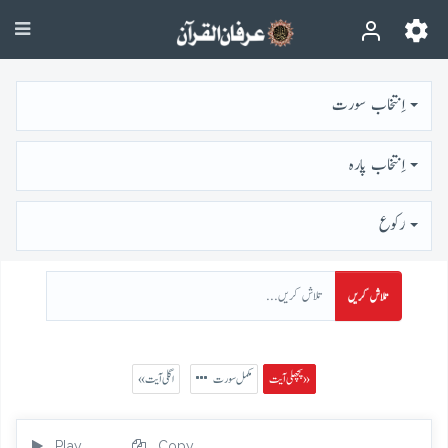
اِنتخاب سورت
اِنتخاب پارہ
رُكوع
تلاش کریں
پچھلی آیت »
مکمل سورت
« اگلی آیت
Play
Copy