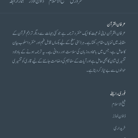
سرورق
شیخ الاسلام
ڈاؤن لوڈز
ہمارا رابطہ
عرفان القرآن
عرفان القرآن اپنی نوعیت کا ایک منفرد ترجمہ ہے جو کئی جہات سے دیگر تراجم قرآن کے
مقابلہ میں نمایاں مقام رکھتا ہے۔ ہر ذہنی سطح کے لیے یکساں قابل فہم اور منفرد اسلوب بیان
کا حامل ہے، جس میں بامحاورہ زبان کی سلاست اور روانی ہے۔ یہ ترجمہ ہونے کے باوجود
تفسیری شان کا بھی حامل ہے اور آیات کے مفاہیم کی وضاحت جاننے کے لیے قاری کو تفسیری
حوالوں سے بے نیاز کر دیتا ہے۔
فوری رابطے
شیخ الاسلام
ڈاؤن لوڈز
خریداری