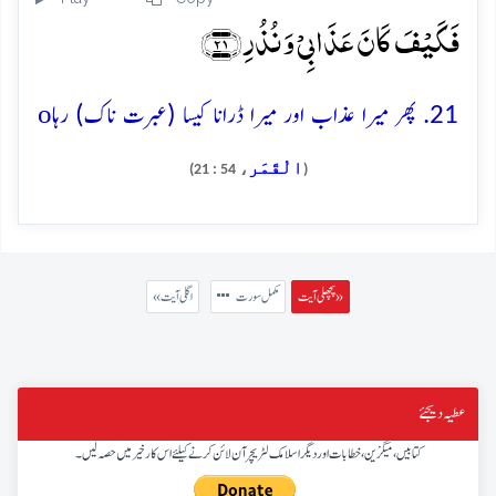
فَکَیۡفَ کَانَ عَذَابِیۡ وَ نُذُرِ ﴿۲۱﴾
o
21. پھر میرا عذاب اور میرا ڈرانا کیسا (عبرت ناک) رہا
الْقَمَر
، 54 : 21)
(
پچھلی آیت »
مکمل سورت
« اگلی آیت
عطیہ دیجئے
کتابیں، میگزین، خطابات اور دیگر اسلامک لٹریچر آن لائن کرنے کیلئے اس کار خیر میں حصہ لیں۔