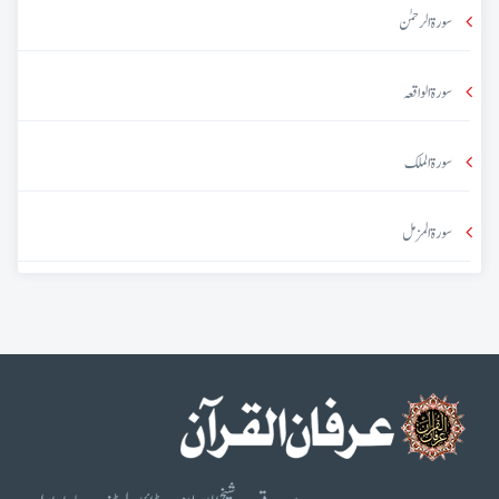
سورۃ الرحمٰن
سورۃ الواقعہ
سورۃ الملک
سورۃ المزمل