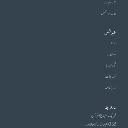
تبصرہ جات
ویب سائٹس
مفید لنکس
درود
تصانیف
ملٹی میڈیا
مجلہ جات
فلاح عامہ
ہمارا رابطہ
تحریکِ منہاج القرآن
365 ایم، ماڈل ٹاؤن لاہور