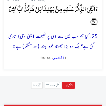
ءَاُلۡقِیَ الذِّکۡرُ عَلَیۡہِ مِنۡۢ بَیۡنِنَا بَلۡ ہُوَ کَذَّابٌ اَشِرٌ
﴿۲۵﴾
25. کیا ہم سب میں سے اسی پر نصیحت (یعنی وحی) اتاری
o
گئی ہے؟ بلکہ وہ بڑا جھوٹا، خود پسند (اور متکبّر) ہے
الْقَمَر
، 54 : 25)
(
پچھلی آیت »
مکمل سورت
« اگلی آیت