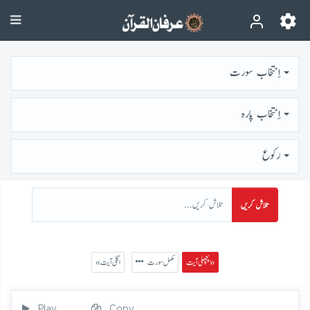
اِنتخاب سورت
اِنتخاب پارہ
رُكوع
تلاش کریں
پچھلی آیت »
مکمل سورت
« اگلی آیت
Play
Copy