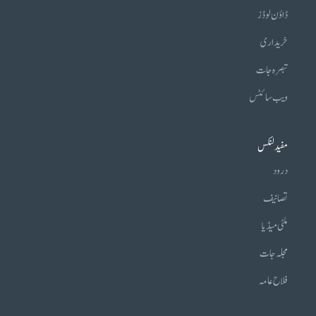
ڈاؤن لوڈز
خریداری
تبصرہ جات
ویب سائٹس
مفید لنکس
درود
تصانیف
ملٹی میڈیا
مجلہ جات
فلاح عامہ