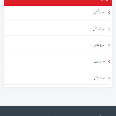
سورۃ یٰسین
سورۃ الرحمٰن
سورۃ الواقعہ
سورۃ الملک
سورۃ المزمل