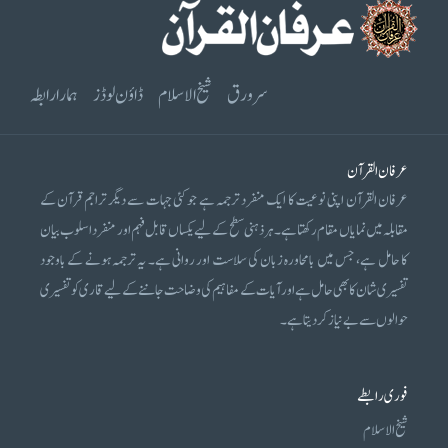
سرورق
شیخ الاسلام
ڈاؤن لوڈز
ہمارا رابطہ
عرفان القرآن
عرفان القرآن اپنی نوعیت کا ایک منفرد ترجمہ ہے جو کئی جہات سے دیگر تراجم قرآن کے
مقابلہ میں نمایاں مقام رکھتا ہے۔ ہر ذہنی سطح کے لیے یکساں قابل فہم اور منفرد اسلوب بیان
کا حامل ہے، جس میں بامحاورہ زبان کی سلاست اور روانی ہے۔ یہ ترجمہ ہونے کے باوجود
تفسیری شان کا بھی حامل ہے اور آیات کے مفاہیم کی وضاحت جاننے کے لیے قاری کو تفسیری
حوالوں سے بے نیاز کر دیتا ہے۔
فوری رابطے
شیخ الاسلام