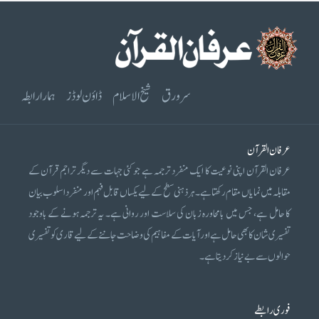
سرورق
شیخ الاسلام
ڈاؤن لوڈز
ہمارا رابطہ
عرفان القرآن
عرفان القرآن اپنی نوعیت کا ایک منفرد ترجمہ ہے جو کئی جہات سے دیگر تراجم قرآن کے
مقابلہ میں نمایاں مقام رکھتا ہے۔ ہر ذہنی سطح کے لیے یکساں قابل فہم اور منفرد اسلوب بیان
کا حامل ہے، جس میں بامحاورہ زبان کی سلاست اور روانی ہے۔ یہ ترجمہ ہونے کے باوجود
تفسیری شان کا بھی حامل ہے اور آیات کے مفاہیم کی وضاحت جاننے کے لیے قاری کو تفسیری
حوالوں سے بے نیاز کر دیتا ہے۔
فوری رابطے