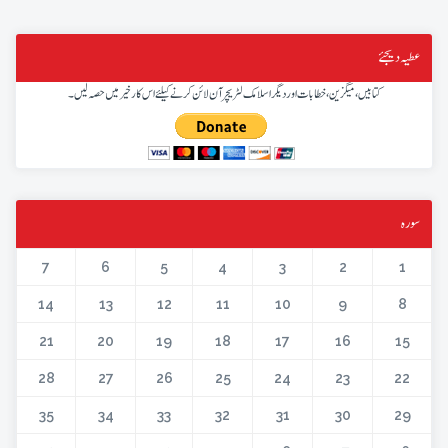
عطیہ دیجئے
کتابیں، میگزین، خطابات اور دیگر اسلامک لٹریچر آن لائن کرنے کیلئے اس کار خیر میں حصہ لیں۔
سورہ
7
6
5
4
3
2
1
14
13
12
11
10
9
8
21
20
19
18
17
16
15
28
27
26
25
24
23
22
35
34
33
32
31
30
29