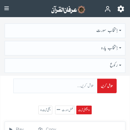
اِنتخاب سورت
اِنتخاب پارہ
رُكوع
تلاش کریں
پچھلی آیت »
مکمل سورت
« اگلی آیت
Play
Copy