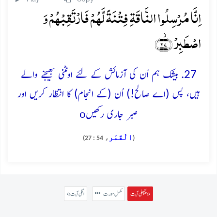
اِنَّا مُرۡسِلُوا النَّاقَۃِ فِتۡنَۃً لَّہُمۡ فَارۡتَقِبۡہُمۡ وَ
اصۡطَبِرۡ ﴿۫۲۷﴾
27. بیشک ہم اُن کی آزمائش کے لئے اونٹنی بھیجنے والے
ہیں، پس (اے صالح!) اُن (کے انجام) کا انتظار کریں اور
o
صبر جاری رکھیں
الْقَمَر
، 54 : 27)
(
پچھلی آیت »
مکمل سورت
« اگلی آیت