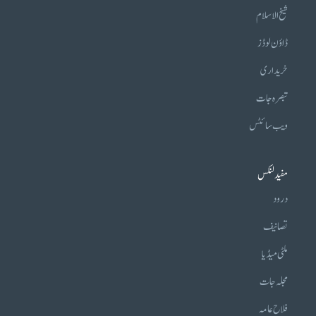
شیخ الاسلام
ڈاؤن لوڈز
خریداری
تبصرہ جات
ویب سائٹس
مفید لنکس
درود
تصانیف
ملٹی میڈیا
مجلہ جات
فلاح عامہ