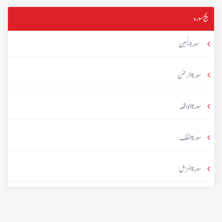
پنج سورہ
سورۃ یٰسین
سورۃ الرحمٰن
سورۃ الواقعہ
سورۃ الملک
سورۃ المزمل