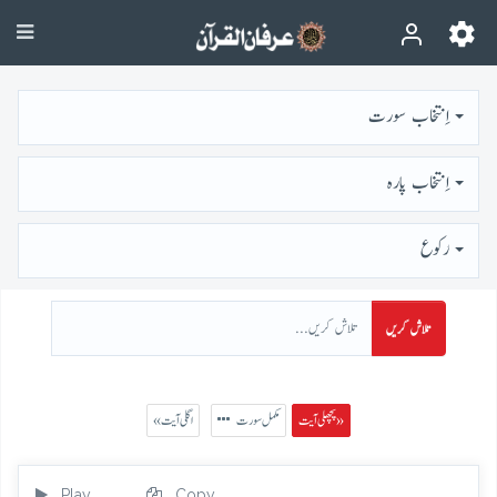
اِنتخاب سورت
اِنتخاب پارہ
رُكوع
تلاش کریں
پچھلی آیت »
مکمل سورت
« اگلی آیت
Play
Copy