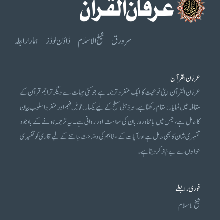
سرورق
شیخ الاسلام
ڈاؤن لوڈز
ہمارا رابطہ
عرفان القرآن
عرفان القرآن اپنی نوعیت کا ایک منفرد ترجمہ ہے جو کئی جہات سے دیگر تراجم قرآن کے
مقابلہ میں نمایاں مقام رکھتا ہے۔ ہر ذہنی سطح کے لیے یکساں قابل فہم اور منفرد اسلوب بیان
کا حامل ہے، جس میں بامحاورہ زبان کی سلاست اور روانی ہے۔ یہ ترجمہ ہونے کے باوجود
تفسیری شان کا بھی حامل ہے اور آیات کے مفاہیم کی وضاحت جاننے کے لیے قاری کو تفسیری
حوالوں سے بے نیاز کر دیتا ہے۔
فوری رابطے
شیخ الاسلام