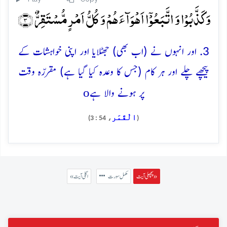
وَ کَذَّبُوۡا وَ اتَّبَعُوۡۤا اَہۡوَآءَہُمۡ وَ کُلُّ اَمۡرٍ مُّسۡتَقِرٌّ ﴿۳﴾
3. اور انہوں نے (اب بھی) جھٹلایا اور اپنی خواہشات کے
پیچھے چلے اور ہر کام (جس کا وعدہ کیا گیا ہے) مقررّہ وقت
o
پر ہونے والا ہے
الْقَمَر
، 54 : 3)
(
پچھلی آیت »
مکمل سورت
« اگلی آیت