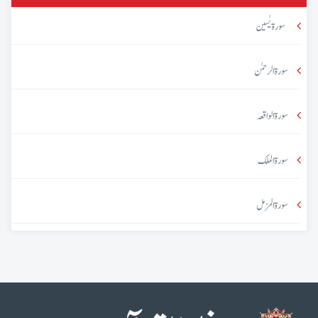
سورۃ یٰسین
سورۃ الرحمٰن
سورۃ الواقعہ
سورۃ الملک
سورۃ المزمل