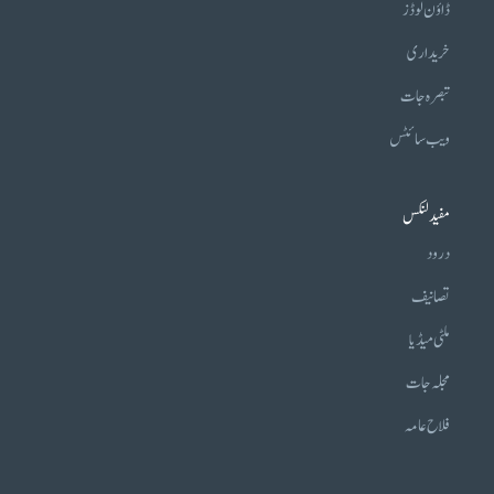
ڈاؤن لوڈز
خریداری
تبصرہ جات
ویب سائٹس
مفید لنکس
درود
تصانیف
ملٹی میڈیا
مجلہ جات
فلاح عامہ