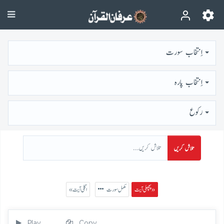
اِنتخاب سورت
اِنتخاب پارہ
رُكوع
تلاش کریں
پچھلی آیت »
مکمل سورت
« اگلی آیت
Play
Copy