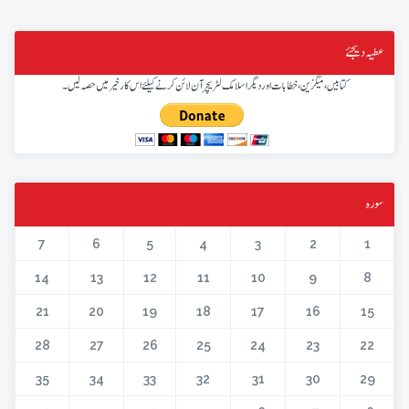
عطیہ دیجئے
کتابیں، میگزین، خطابات اور دیگر اسلامک لٹریچر آن لائن کرنے کیلئے اس کار خیر میں حصہ لیں۔
سورہ
7
6
5
4
3
2
1
14
13
12
11
10
9
8
21
20
19
18
17
16
15
28
27
26
25
24
23
22
35
34
33
32
31
30
29