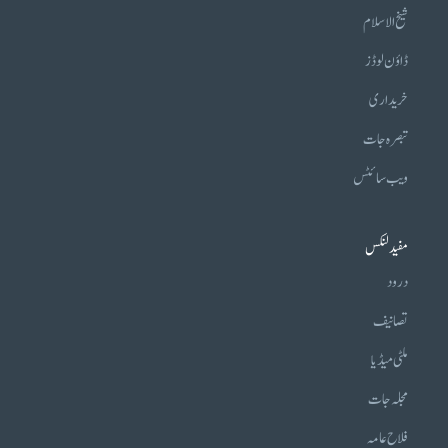
شیخ الاسلام
ڈاؤن لوڈز
خریداری
تبصرہ جات
ویب سائٹس
مفید لنکس
درود
تصانیف
ملٹی میڈیا
مجلہ جات
فلاح عامہ