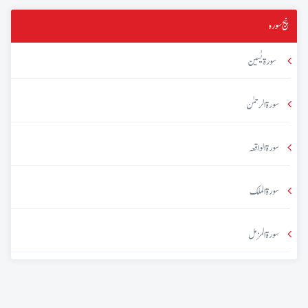
پنج سورہ
سورۃ یٰسین
سورۃ الرحمٰن
سورۃ الواقعہ
سورۃ الملک
سورۃ المزمل