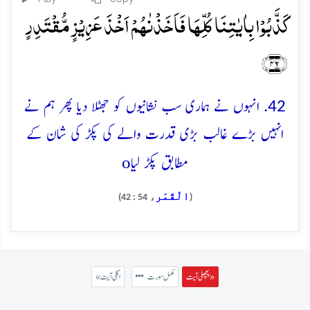
کَذَّبُوۡا بِاٰیٰتِنَا کُلِّہَا فَاَخَذۡنٰہُمۡ اَخۡذَ عَزِیۡزٍ مُّقۡتَدِرٍ
﴿۴۲﴾
42. انہوں نے ہماری سب نشانیوں کو جھٹلا دیا پھر ہم نے
انہیں بڑے غالب بڑی قدرت والے کی پکڑ کی شان کے
o
مطابق پکڑ لیا
الْقَمَر
، 54 : 42)
(
پچھلی آیت »
مکمل سورت
« اگلی آیت