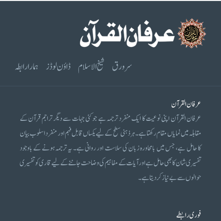
سرورق
شیخ الاسلام
ڈاؤن لوڈز
ہمارا رابطہ
عرفان القرآن
عرفان القرآن اپنی نوعیت کا ایک منفرد ترجمہ ہے جو کئی جہات سے دیگر تراجم قرآن کے
مقابلہ میں نمایاں مقام رکھتا ہے۔ ہر ذہنی سطح کے لیے یکساں قابل فہم اور منفرد اسلوب بیان
کا حامل ہے، جس میں بامحاورہ زبان کی سلاست اور روانی ہے۔ یہ ترجمہ ہونے کے باوجود
تفسیری شان کا بھی حامل ہے اور آیات کے مفاہیم کی وضاحت جاننے کے لیے قاری کو تفسیری
حوالوں سے بے نیاز کر دیتا ہے۔
فوری رابطے