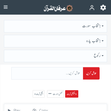
اِنتخاب سورت
اِنتخاب پارہ
رُكوع
تلاش کریں
پچھلی آیت »
مکمل سورت
« اگلی آیت
Play
Copy