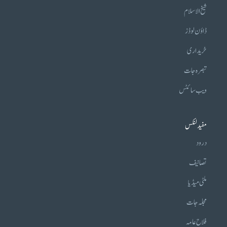
شیخ الاسلام
ڈاؤن لوڈز
خریداری
تبصرہ جات
ویب سائٹس
مفید لنکس
درود
تصانیف
ملٹی میڈیا
مجلہ جات
فلاح عامہ