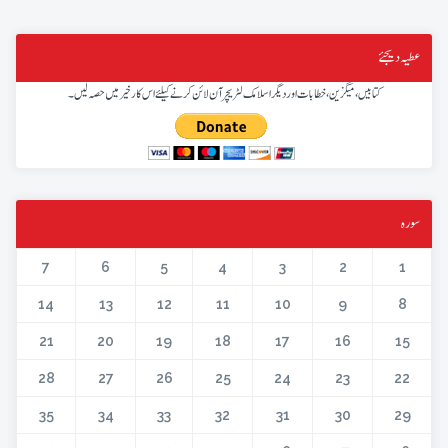
عطیہ دیجئے
کتابیں، میگزین، خطابات اور دیگر اسلامک لٹریچر آن لائن کرنے کیلئے اس کار خیر میں حصہ لیں۔
سورہ
7
6
5
4
3
2
1
14
13
12
11
10
9
8
21
20
19
18
17
16
15
28
27
26
25
24
23
22
35
34
33
32
31
30
29