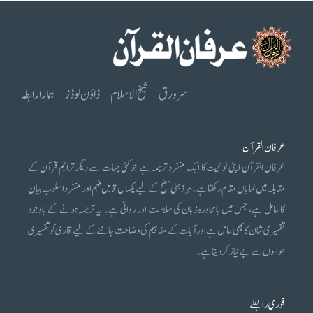
سرورق
شیخ الاسلام
ڈاؤن لوڈز
ہمارا رابطہ
عرفان القرآن
عرفان القرآن اپنی نوعیت کا ایک منفرد ترجمہ ہے جو کئی جہات سے دیگر تراجم قرآن کے
مقابلہ میں نمایاں مقام رکھتا ہے۔ ہر ذہنی سطح کے لیے یکساں قابل فہم اور منفرد اسلوب بیان
کا حامل ہے، جس میں بامحاورہ زبان کی سلاست اور روانی ہے۔ یہ ترجمہ ہونے کے باوجود
تفسیری شان کا بھی حامل ہے اور آیات کے مفاہیم کی وضاحت جاننے کے لیے قاری کو تفسیری
حوالوں سے بے نیاز کر دیتا ہے۔
فوری رابطے