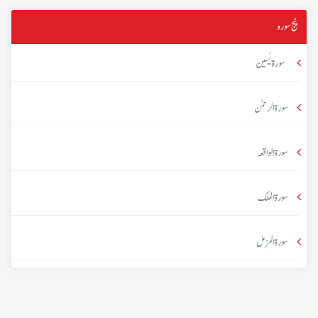
پنج سورہ
سورۃ یٰسین
سورۃ الرحمٰن
سورۃ الواقعہ
سورۃ الملک
سورۃ المزمل