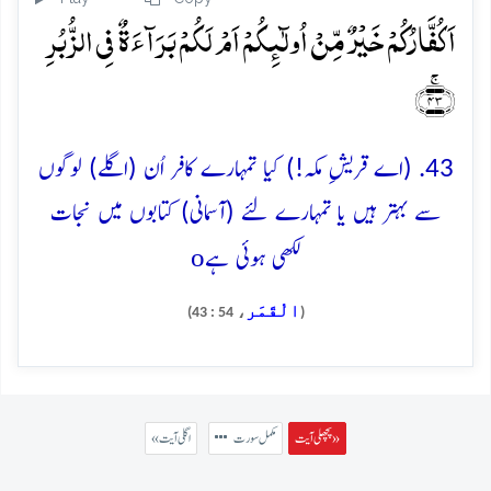
اَکُفَّارُکُمۡ خَیۡرٌ مِّنۡ اُولٰٓئِکُمۡ اَمۡ لَکُمۡ بَرَآءَۃٌ فِی الزُّبُرِ
﴿ۚ۴۳﴾
43. (اے قریشِ مکہ!) کیا تمہارے کافر اُن (اگلے) لوگوں
سے بہتر ہیں یا تمہارے لئے (آسمانی) کتابوں میں نجات
o
لکھی ہوئی ہے
الْقَمَر
، 54 : 43)
(
پچھلی آیت »
مکمل سورت
« اگلی آیت