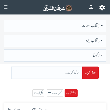
اِنتخاب سورت
اِنتخاب پارہ
رُكوع
تلاش کریں
پچھلی آیت »
مکمل سورت
« اگلی آیت
Play
Copy