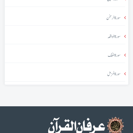
سورۃ الرحمٰن
سورۃ الواقعہ
سورۃ الملک
سورۃ المزمل