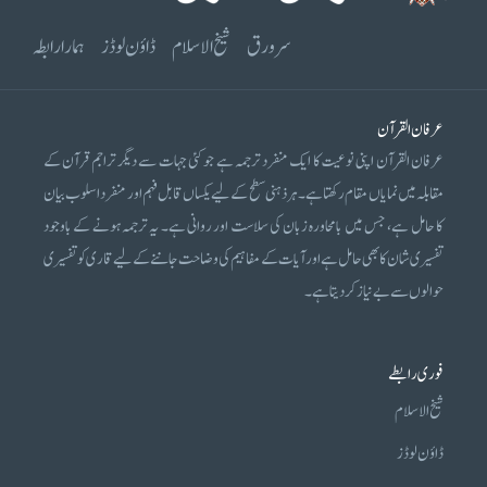
سرورق
شیخ الاسلام
ڈاؤن لوڈز
ہمارا رابطہ
عرفان القرآن
عرفان القرآن اپنی نوعیت کا ایک منفرد ترجمہ ہے جو کئی جہات سے دیگر تراجم قرآن کے
مقابلہ میں نمایاں مقام رکھتا ہے۔ ہر ذہنی سطح کے لیے یکساں قابل فہم اور منفرد اسلوب بیان
کا حامل ہے، جس میں بامحاورہ زبان کی سلاست اور روانی ہے۔ یہ ترجمہ ہونے کے باوجود
تفسیری شان کا بھی حامل ہے اور آیات کے مفاہیم کی وضاحت جاننے کے لیے قاری کو تفسیری
حوالوں سے بے نیاز کر دیتا ہے۔
فوری رابطے
شیخ الاسلام
ڈاؤن لوڈز