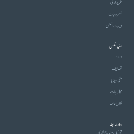
خریداری
تبصرہ جات
ویب سائٹس
مفید لنکس
درود
تصانیف
ملٹی میڈیا
مجلہ جات
فلاح عامہ
ہمارا رابطہ
تحریکِ منہاج القرآن