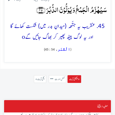
سَیُہۡزَمُ الۡجَمۡعُ وَ یُوَلُّوۡنَ الدُّبُرَ ﴿۴۵﴾
45. عنقریب یہ جتّھہ (میدانِ بدر میں) شکست کھائے گا
o
اور یہ لوگ پیٹھ پھیر کر بھاگ جائیں گے
الْقَمَر
، 54 : 45)
(
پچھلی آیت »
مکمل سورت
« اگلی آیت
عطیہ دیجئے