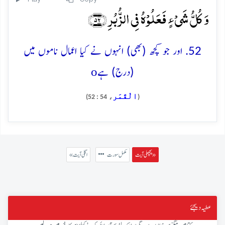
وَ کُلُّ شَیۡءٍ فَعَلُوۡہُ فِی الزُّبُرِ ﴿۵۲﴾
52. اور جو کچھ (بھی) انہوں نے کیا اعمال ناموں میں
o
(درج) ہے
الْقَمَر
، 54 : 52)
(
پچھلی آیت »
مکمل سورت
« اگلی آیت
عطیہ دیجئے