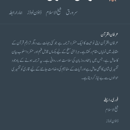
سرورق
شیخ الاسلام
ڈاؤن لوڈز
ہمارا رابطہ
عرفان القرآن
عرفان القرآن اپنی نوعیت کا ایک منفرد ترجمہ ہے جو کئی جہات سے دیگر تراجم قرآن کے
مقابلہ میں نمایاں مقام رکھتا ہے۔ ہر ذہنی سطح کے لیے یکساں قابل فہم اور منفرد اسلوب بیان
کا حامل ہے، جس میں بامحاورہ زبان کی سلاست اور روانی ہے۔ یہ ترجمہ ہونے کے باوجود
تفسیری شان کا بھی حامل ہے اور آیات کے مفاہیم کی وضاحت جاننے کے لیے قاری کو تفسیری
حوالوں سے بے نیاز کر دیتا ہے۔
فوری رابطے
شیخ الاسلام
ڈاؤن لوڈز