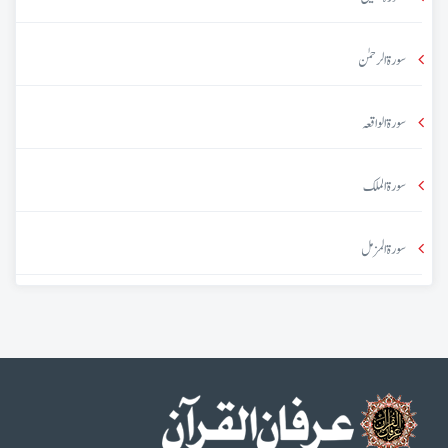
سورۃ الرحمٰن
سورۃ الواقعہ
سورۃ الملک
سورۃ المزمل