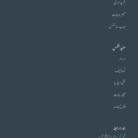
خریداری
تبصرہ جات
ویب سائٹس
مفید لنکس
درود
تصانیف
ملٹی میڈیا
مجلہ جات
فلاح عامہ
ہمارا رابطہ
تحریکِ منہاج القرآن