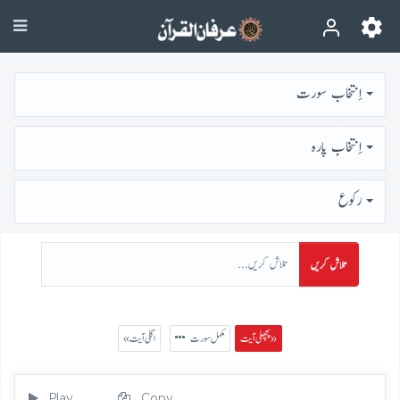
اِنتخاب سورت
اِنتخاب پارہ
رُكوع
تلاش کریں
پچھلی آیت »
مکمل سورت
« اگلی آیت
Play
Copy