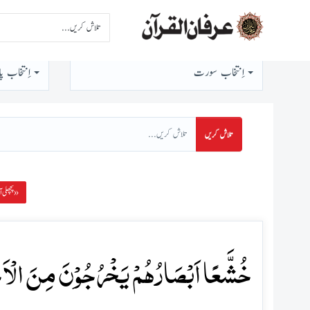
اِنتخاب سورت
اِنتخاب پا
تلاش کریں
پچھلی آیت »
خُشَّعًا اَبۡصَارُہُمۡ یَخۡرُجُوۡنَ مِنَ الۡاَجۡد