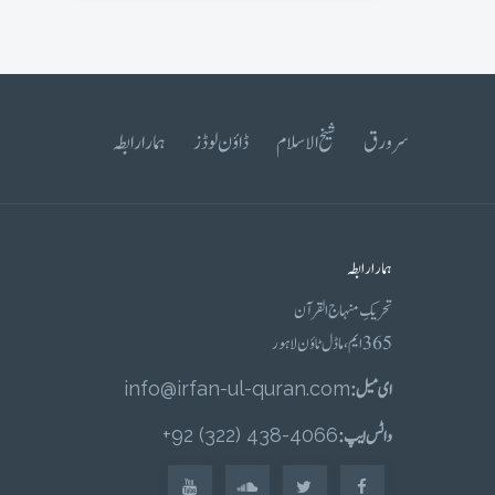
سرورق
شیخ الاسلام
ڈاؤن لوڈز
ہمارا رابطہ
ہمارا رابطہ
تحریکِ منہاج القرآن
365 ایم، ماڈل ٹاؤن لاہور
ای میل :
info@irfan-ul-quran.com
واٹس ایپ :
4066-438 (322) 92+