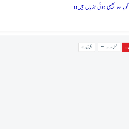
o
مکمل سورت
« اگلی آیت