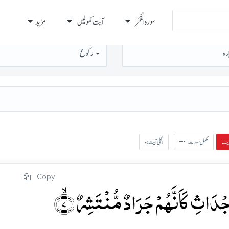
سورہ الْقَمَر
آیت کھولیں
مزید
رہ
رُكوع
مکمل سورت
« اگلی آیت
Copy
َاثِ کَاَنَّہُمۡ جَرَادٌ مُّنۡتَشِرٌ ۙ﴿۷﴾