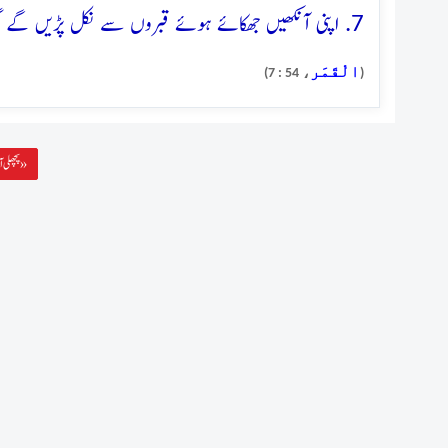
7. اپنی آنکھیں جھکائے ہوئے قبروں سے نکل پڑیں گے گویا وہ پھیلی ہوئی ٹڈیاں ہیں
الْقَمَر
، 54 : 7)
(
پچھلی آیت »