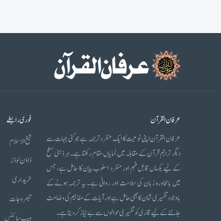
عرفان القرآن
فوری رابطے
عرفان القرآن اپنی نوعیت کا ایک منفرد ترجمہ ہے جو کئی جہات سے
شیخ الاسلام
دیگر تراجم قرآن کے مقابلہ میں نمایاں مقام رکھتا ہے۔ ہر ذہنی سطح
ڈاؤن لوڈز
کے لیے یکساں قابل فہم اور منفرد اسلوب بیان کا حامل ہے، جس
خریداری
میں بامحاورہ زبان کی سلاست اور روانی ہے۔ یہ ترجمہ ہونے کے
باوجود تفسیری شان کا بھی حامل ہے اور آیات کے مفاہیم کی وضاحت
تبصرہ جات
جاننے کے لیے قاری کو تفسیری حوالوں سے بے نیاز کر دیتا ہے۔
ویب سائٹس