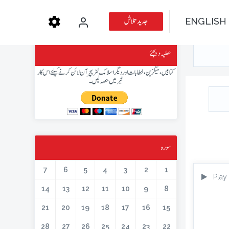
جدید تلاش
ENGLISH
عطیہ دیجئے
کتابیں، میگزین، خطابات اور دیگر اسلامک لٹریچر آن لائن کرنے کیلئے اس کار
خیر میں حصہ لیں۔
سورہ
7
6
5
4
3
2
1
Play
14
13
12
11
10
9
8
21
20
19
18
17
16
15
28
27
26
25
24
23
22