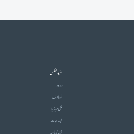
مفید لنکس
درود
تصانیف
ملٹی میڈیا
مجلہ جات
فلاح عامہ