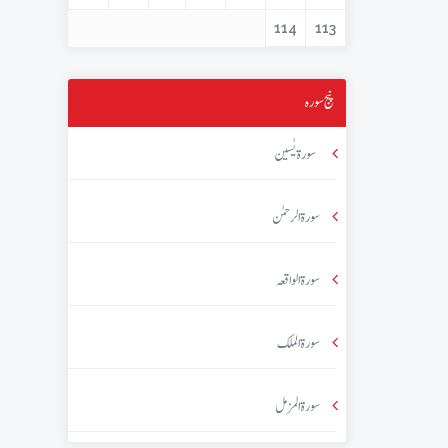
114
113
پنج سورہ
سورۃ یٰسین
سورۃ الرحمٰن
سورۃ الواقعہ
سورۃ الملک
سورۃ المزمل