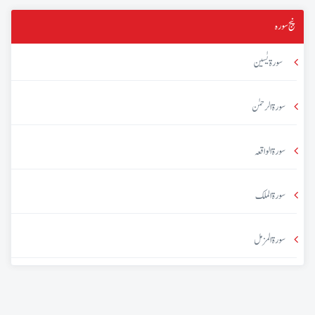
پنج سورہ
سورۃ یٰسین
سورۃ الرحمٰن
سورۃ الواقعہ
سورۃ الملک
سورۃ المزمل