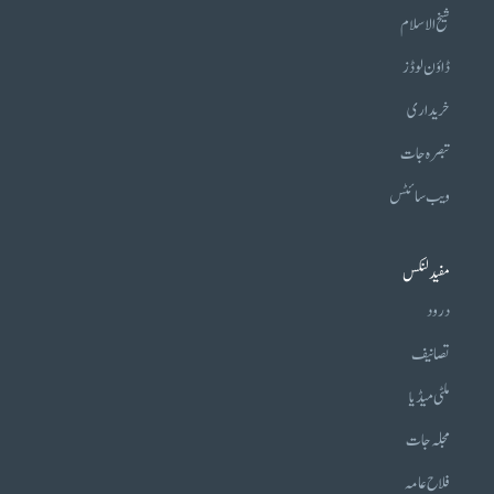
شیخ الاسلام
ڈاؤن لوڈز
خریداری
تبصرہ جات
ویب سائٹس
مفید لنکس
درود
تصانیف
ملٹی میڈیا
مجلہ جات
فلاح عامہ