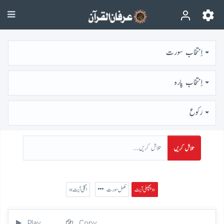
اِنتخاب سورت
اِنتخاب پارہ
رُكوع
تلاش کریں
پچھلی آیت »
مکمل سورت
« اگلی آیت
Play
Copy