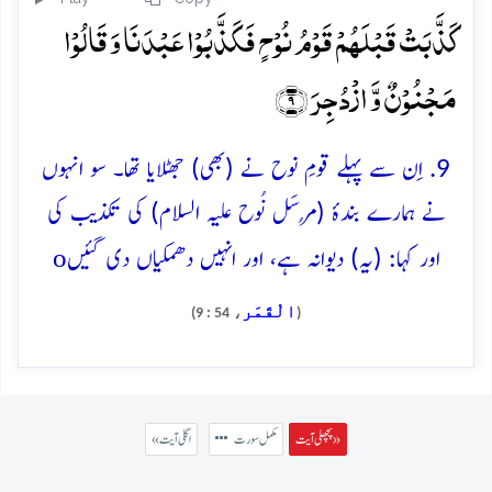
کَذَّبَتۡ قَبۡلَہُمۡ قَوۡمُ نُوۡحٍ فَکَذَّبُوۡا عَبۡدَنَا وَ قَالُوۡا
مَجۡنُوۡنٌ وَّ ازۡدُجِرَ ﴿۹﴾
9. اِن سے پہلے قومِ نوح نے (بھی) جھٹلایا تھا۔ سو انہوں
نے ہمارے بندۂ (مُرسَل نُوح علیہ السلام) کی تکذیب کی
o
اور کہا: (یہ) دیوانہ ہے، اور انہیں دھمکیاں دی گئیں
الْقَمَر
، 54 : 9)
(
پچھلی آیت »
مکمل سورت
« اگلی آیت