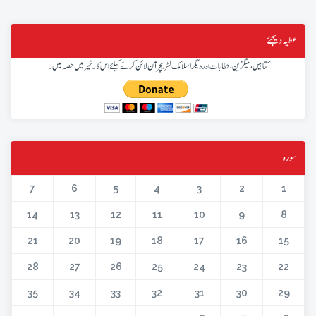
عطیہ دیجئے
کتابیں، میگزین، خطابات اور دیگر اسلامک لٹریچر آن لائن کرنے کیلئے اس کار خیر میں حصہ لیں۔
سورہ
7
6
5
4
3
2
1
14
13
12
11
10
9
8
21
20
19
18
17
16
15
28
27
26
25
24
23
22
35
34
33
32
31
30
29