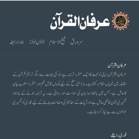
سرورق
شیخ الاسلام
ڈاؤن لوڈز
ہمارا رابطہ
عرفان القرآن
عرفان القرآن اپنی نوعیت کا ایک منفرد ترجمہ ہے جو کئی جہات سے دیگر تراجم قرآن کے
مقابلہ میں نمایاں مقام رکھتا ہے۔ ہر ذہنی سطح کے لیے یکساں قابل فہم اور منفرد اسلوب بیان
کا حامل ہے، جس میں بامحاورہ زبان کی سلاست اور روانی ہے۔ یہ ترجمہ ہونے کے باوجود
تفسیری شان کا بھی حامل ہے اور آیات کے مفاہیم کی وضاحت جاننے کے لیے قاری کو تفسیری
حوالوں سے بے نیاز کر دیتا ہے۔
فوری رابطے