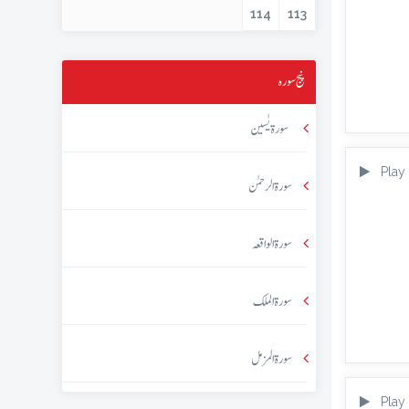
114
113
پنج سورہ
سورۃ یٰسین
Play
سورۃ الرحمٰن
سورۃ الواقعہ
سورۃ الملک
سورۃ المزمل
Play