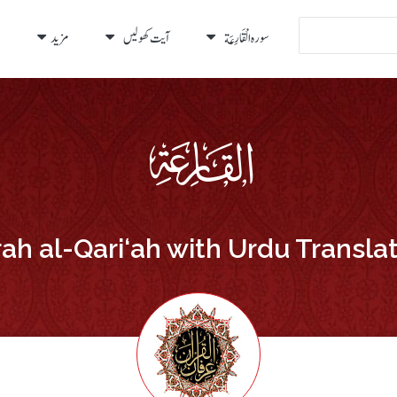
سورہ الْقَارِعَة
آیت کھولیں
مزید
ah al-Qari‘ah with Urdu Transla