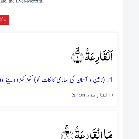
ate, the Ever-Merciful
پچھلی سورہ »
اَلۡقَارِعَۃُ ۙ﴿۱﴾
1. (زمین و آسمان کی ساری کائنات کو) کھڑکھڑا دینے والا شدید جھٹکا اور کڑک
(الْقَارِعَة،
:
)
1
101
مَا الۡقَارِعَۃُ ۚ﴿۲﴾