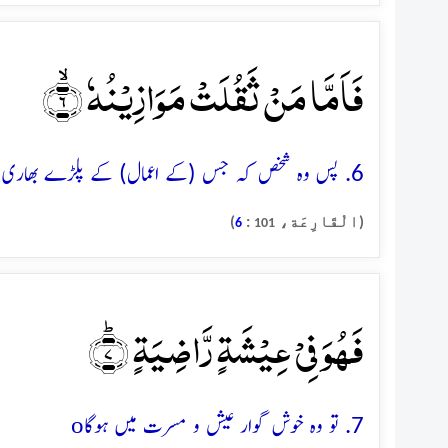
فَاَمَّا مَنۡ ثَقُلَتۡ مَوَازِیۡنُہٗ ۙ﴿۶﴾
6. پس وہ شخص کہ جس (کے اعمال) کے پلڑے بھاری ہوں گے
(الْقَارِعَة،
:
)
6
101
فَہُوَ فِیۡ عِیۡشَۃٍ رَّاضِیَۃٍ ؕ﴿۷﴾
o
7. تو وہ خوش گوار عیش و مسرت میں ہوگا