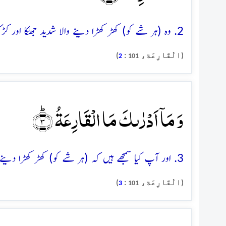
2. وہ (ہر شے کو) کھڑ کھڑا دینے والا شدید جھٹکا اور کڑک کیا ہے
(الْقَارِعَة،
:
)
2
101
وَ مَاۤ اَدۡرٰىکَ مَا الۡقَارِعَۃُ ؕ﴿۳﴾
3. اور آپ کیا سمجھے ہیں کہ (ہر شے کو) کھڑ کھڑا دینے والے شدید جھٹکے اور کڑک سے مراد کیا ہے
(الْقَارِعَة،
:
)
3
101