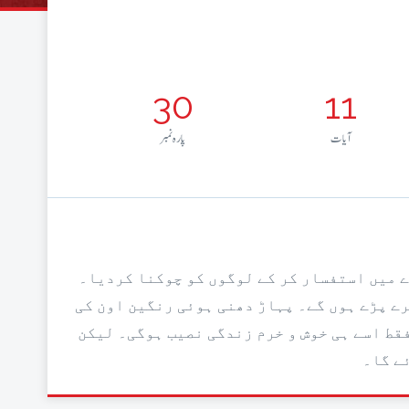
30
11
آيات
پارہ نمبر
ے میں استفسار کر کے لوگوں کو چوکنا کردیا۔
رے پڑے ہوں گے۔ پہاڑ دھنی ہوئی رنگین اون کی
فقط اسے ہی خوش و خرم زندگی نصیب ہوگی۔ لیکن
ے گا۔