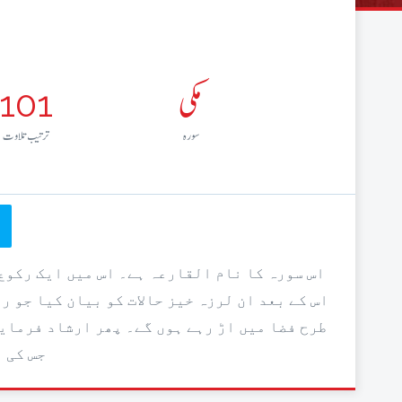
مکی
101
سورہ
ترتيب تلاوت
اس سورہ کا نام القارعہ ہے۔ اس میں ایک رکوع
اس کے بعد ان لرزہ خیز حالات کو بیان کیا جو 
طرح فضا میں اڑ رہے ہوں گے۔ پھر ارشاد فرمایا
جس کی 