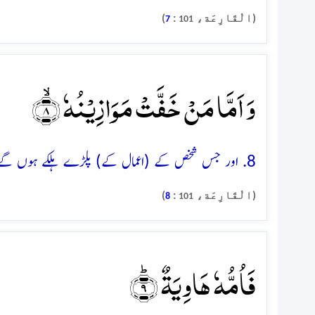
(الْقَارِعَة،
:
)
7
101
وَ اَمَّا مَنۡ خَفَّتۡ مَوَازِیۡنُہٗ ۙ﴿۸﴾
8. اور جس شخص کے (اعمال کے) پلڑے ہلکے ہوں گے
(الْقَارِعَة،
:
)
8
101
فَاُمُّہٗ ہَاوِیَۃٌ ؕ﴿۹﴾