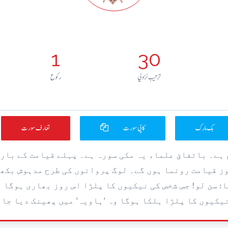
1
30
ترتيب نزولي
رکوع
بک مارک
کاپی سورت
تعارف سورت
 ہے۔ باتفاق علماء یہ مکی سورہ ہے۔ پہلے قیامت کے بار
روز قیامت رونما ہوں گے۔ لوگ پروانوں کی طرح مدہوش بکھ
: سن لو! جس شخص کی نیکیوں کا پلڑا اس روز بھاری ہوگا 
نیکیوں کا پلڑا ہلکا ہوگا وہ ’ہاویہ‘ میں پھینک دیا جائ