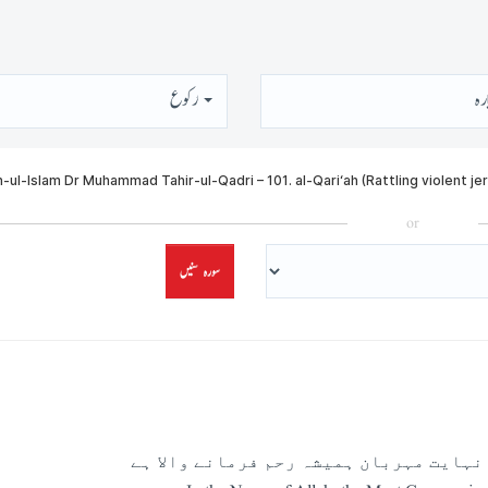
رہ
رُكوع
or
سورہ سنیں
نہایت مہربان ہمیشہ رحم فرمانے والا ہے