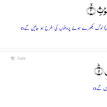
ۡثِ ۙ﴿۴﴾
o
Copy
ؕ﴿۵﴾
o