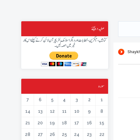
عطیہ دیجئے
کتابیں، میگزین، خطابات اور دیگر اسلامک لٹریچر آن لائن کرنے کیلئے اس کار
خیر میں حصہ لیں۔
سورہ
7
6
5
4
3
2
1
14
13
12
11
10
9
8
21
20
19
18
17
16
15
28
27
26
25
24
23
22