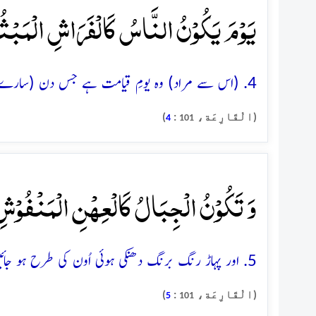
یَوۡمَ یَکُوۡنُ النَّاسُ کَالۡفَرَاشِ الۡمَبۡثُو
4. (اس سے مراد) وہ یومِ قیامت ہے جس دن (سارے) لوگ بکھرے ہوئے پروانوں کی طرح ہو جائیں گے
(الْقَارِعَة،
:
)
4
101
وَ تَکُوۡنُ الۡجِبَالُ کَالۡعِہۡنِ الۡمَنۡفُوۡشِ 
5. اور پہاڑ رنگ برنگ دھنکی ہوئی اُون کی طرح ہو جائیں گے
(الْقَارِعَة،
:
)
5
101