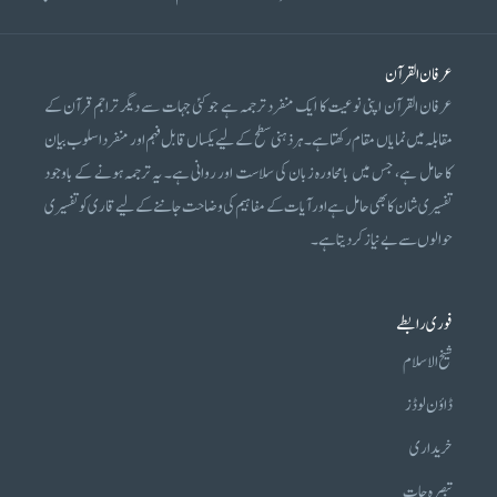
عرفان القرآن
عرفان القرآن اپنی نوعیت کا ایک منفرد ترجمہ ہے جو کئی جہات سے دیگر تراجم قرآن کے
مقابلہ میں نمایاں مقام رکھتا ہے۔ ہر ذہنی سطح کے لیے یکساں قابل فہم اور منفرد اسلوب بیان
کا حامل ہے، جس میں بامحاورہ زبان کی سلاست اور روانی ہے۔ یہ ترجمہ ہونے کے باوجود
تفسیری شان کا بھی حامل ہے اور آیات کے مفاہیم کی وضاحت جاننے کے لیے قاری کو تفسیری
حوالوں سے بے نیاز کر دیتا ہے۔
فوری رابطے
شیخ الاسلام
ڈاؤن لوڈز
خریداری
تبصرہ جات