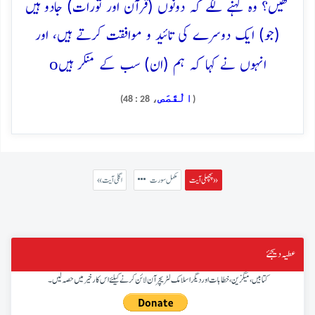
تھیں؟ وہ کہنے لگے کہ دونوں (قرآن اور تورات) جادو ہیں
(جو) ایک دوسرے کی تائید و موافقت کرتے ہیں، اور
o
انہوں نے کہا کہ ہم (ان) سب کے منکر ہیں
الْقَصَص
، 28 : 48)
(
پچھلی آیت »
مکمل سورت
« اگلی آیت
عطیہ دیجئے
کتابیں، میگزین، خطابات اور دیگر اسلامک لٹریچر آن لائن کرنے کیلئے اس کار خیر میں حصہ لیں۔