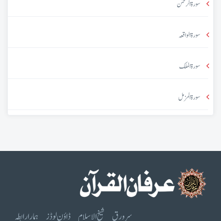
سورۃ الرحمٰن
سورۃ الواقعہ
سورۃ الملک
سورۃ المزمل
سرورق
شیخ الاسلام
ڈاؤن لوڈز
ہمارا رابطہ