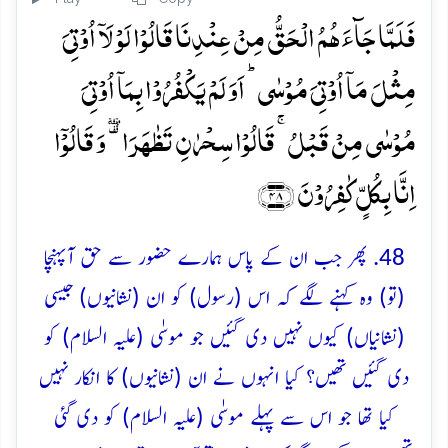
فَلَمَّا جَآءَہُمُ الۡحَقُّ مِنۡ عِنۡدِنَا قَالُوۡا لَوۡ لَاۤ اُوۡتِیَ
مِثۡلَ مَاۤ اُوۡتِیَ مُوۡسٰی ؕ اَوَ لَمۡ یَکۡفُرُوۡا بِمَاۤ اُوۡتِیَ
مُوۡسٰی مِنۡ قَبۡلُ ۚ قَالُوۡا سِحۡرٰنِ تَظٰہَرَا ۟ٝ وَ قَالُوۡۤا
اِنَّا بِکُلٍّ کٰفِرُوۡنَ ﴿۴۸﴾
48. پھر جب ان کے پاس ہمارے حضور سے حق آپہنچا
(تو) وہ کہنے لگے کہ اس (رسول) کو ان (نشانیوں) جیسی
(نشانیاں) کیوں نہیں دی گئیں جو موسٰی (علیہ السلام) کو
دی گئیں تھیں؟ کیا انہوں نے ان (نشانیوں) کا انکار نہیں
کیا تھا جو اس سے پہلے موسٰی (علیہ السلام) کو دی گئی