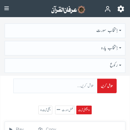
اِنتخاب سورت
اِنتخاب پارہ
رُكوع
تلاش کریں
پچھلی آیت »
مکمل سورت
« اگلی آیت
Play
Copy