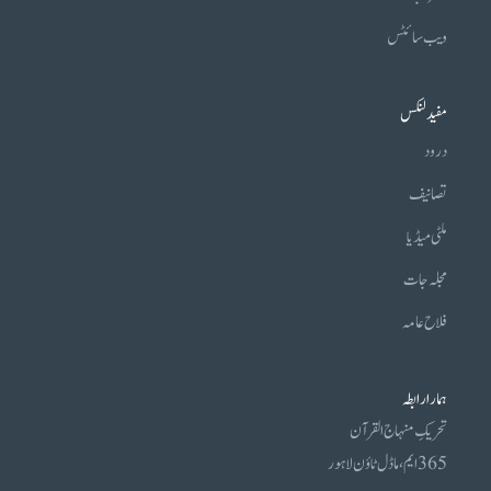
ویب سائٹس
مفید لنکس
درود
تصانیف
ملٹی میڈیا
مجلہ جات
فلاح عامہ
ہمارا رابطہ
تحریکِ منہاج القرآن
365 ایم، ماڈل ٹاؤن لاہور