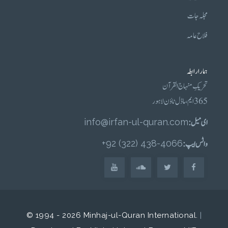
مجلہ جات
فلاح عامہ
ہمارا رابطہ
تحریکِ منہاج القرآن
365 ایم، ماڈل ٹاؤن لاہور
ای میل :
info@irfan-ul-quran.com
واٹس ایپ :
4066-438 (322) 92+
© 1994 - 2026 Minhaj-ul-Quran International.
|