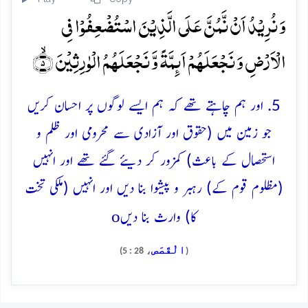
وَ نُرِیۡدُ اَنۡ نَّمُنَّ عَلَی الَّذِیۡنَ اسۡتُضۡعِفُوۡا فِی
الۡاَرۡضِ وَ نَجۡعَلَہُمۡ اَئِمَّۃً وَّ نَجۡعَلَہُمُ الۡوٰرِثِیۡنَ ۙ﴿۵﴾
5. اور ہم چاہتے تھے کہ ہم ایسے لوگوں پر احسان کریں
جو زمین میں (حقوق اور آزادی سے محرومی اور ظلم و
استحصال کے باعث) کمزور کر دیئے گئے تھے اور انہیں
(مظلوم قوم کے) رہبر و پیشوا بنا دیں اور انہیں (ملکی تخت
o
کا) وارث بنا دیں
الْقَصَص
، 28 : 5)
(