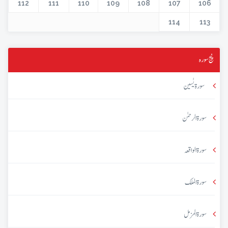
112
111
110
109
108
107
106
114
113
پنج سورہ
سورۃ یٰسین
سورۃ الرحمٰن
سورۃ الواقعہ
سورۃ الملک
سورۃ المزمل