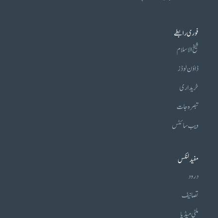
فوری رابطے
شیخ الاسلام
ڈاؤن لوڈز
خریداری
تبصرہ جات
ویب سائٹس
مفید لنکس
درود
تصانیف
ملٹی میڈیا