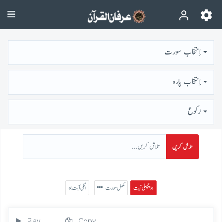
اِنتخاب سورت
اِنتخاب پارہ
رُكوع
تلاش کریں
پچھلی آیت »
مکمل سورت
« اگلی آیت
Play
Copy