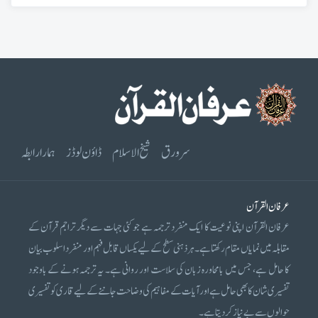
سرورق
شیخ الاسلام
ڈاؤن لوڈز
ہمارا رابطہ
عرفان القرآن
عرفان القرآن اپنی نوعیت کا ایک منفرد ترجمہ ہے جو کئی جہات سے دیگر تراجم قرآن کے
مقابلہ میں نمایاں مقام رکھتا ہے۔ ہر ذہنی سطح کے لیے یکساں قابل فہم اور منفرد اسلوب بیان
کا حامل ہے، جس میں بامحاورہ زبان کی سلاست اور روانی ہے۔ یہ ترجمہ ہونے کے باوجود
تفسیری شان کا بھی حامل ہے اور آیات کے مفاہیم کی وضاحت جاننے کے لیے قاری کو تفسیری
حوالوں سے بے نیاز کر دیتا ہے۔