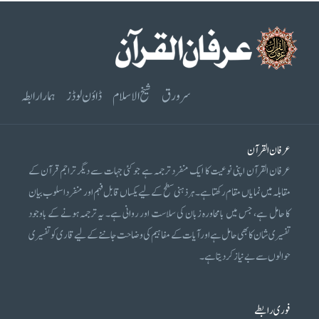
سرورق
شیخ الاسلام
ڈاؤن لوڈز
ہمارا رابطہ
عرفان القرآن
عرفان القرآن اپنی نوعیت کا ایک منفرد ترجمہ ہے جو کئی جہات سے دیگر تراجم قرآن کے
مقابلہ میں نمایاں مقام رکھتا ہے۔ ہر ذہنی سطح کے لیے یکساں قابل فہم اور منفرد اسلوب بیان
کا حامل ہے، جس میں بامحاورہ زبان کی سلاست اور روانی ہے۔ یہ ترجمہ ہونے کے باوجود
تفسیری شان کا بھی حامل ہے اور آیات کے مفاہیم کی وضاحت جاننے کے لیے قاری کو تفسیری
حوالوں سے بے نیاز کر دیتا ہے۔
فوری رابطے