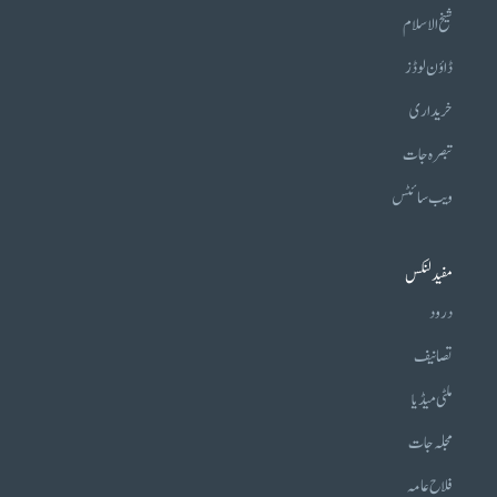
شیخ الاسلام
ڈاؤن لوڈز
خریداری
تبصرہ جات
ویب سائٹس
مفید لنکس
درود
تصانیف
ملٹی میڈیا
مجلہ جات
فلاح عامہ