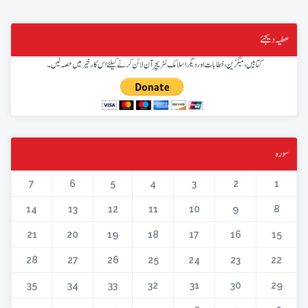
عطیہ دیجئے
کتابیں، میگزین، خطابات اور دیگر اسلامک لٹریچر آن لائن کرنے کیلئے اس کار خیر میں حصہ لیں۔
سورہ
7
6
5
4
3
2
1
14
13
12
11
10
9
8
21
20
19
18
17
16
15
28
27
26
25
24
23
22
35
34
33
32
31
30
29