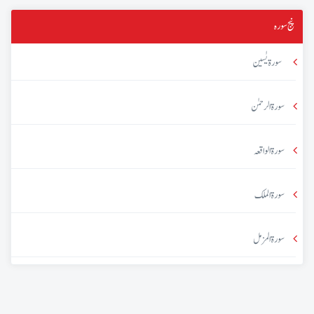
پنج سورہ
سورۃ یٰسین
سورۃ الرحمٰن
سورۃ الواقعہ
سورۃ الملک
سورۃ المزمل