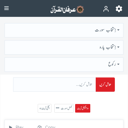
اِنتخاب سورت
اِنتخاب پارہ
رُكوع
تلاش کریں
پچھلی آیت »
مکمل سورت
« اگلی آیت
Play
Copy