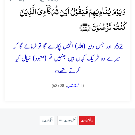
وَ یَوۡمَ یُنَادِیۡہِمۡ فَیَقُوۡلُ اَیۡنَ شُرَکَآءِیَ الَّذِیۡنَ
کُنۡتُمۡ تَزۡعُمُوۡنَ ﴿۶۲﴾
62. اور جس دن (اللہ) انہیں پکارے گا تو فرمائے گا کہ
میرے وہ شریک کہاں ہیں جنہیں تم (معبود) خیال کیا
o
کرتے تھے
الْقَصَص
، 28 : 62)
(
پچھلی آیت »
مکمل سورت
« اگلی آیت