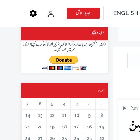
جدید تلاش
ENGLISH
عطیہ دیجئے
کتابیں، میگزین، خطابات اور دیگر اسلامک لٹریچر آن لائن کرنے کیلئے اس کار
خیر میں حصہ لیں۔
سورہ
7
6
5
4
3
2
1
Play
سِنۡ
14
13
12
11
10
9
8
21
20
19
18
17
16
15
28
27
26
25
24
23
22