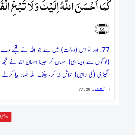
کَمَاۤ اَحۡسَنَ اللّٰہُ اِلَیۡکَ وَ لَا تَبۡغِ الۡ
﴿۷۷﴾
77. اور تو اس (دولت) میں سے جو اللہ نے تجھے دے ر
(لوگوں سے ویسا ہی) احسان کر جیسا احسان اللہ نے تجھ س
انگیزی (کی راہیں) تلاش نہ کر، بیشک اللہ فساد بپا کرنے وا
الْقَصَص
، 28 : 77)
(
پچھلی آیت »