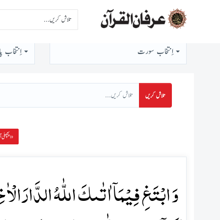
اِنتخاب سورت
اِنتخاب پا
تلاش کریں
پچھلی آیت »
وَ ابۡتَغِ فِیۡمَاۤ اٰتٰىکَ اللّٰہُ الدَّارَ ال