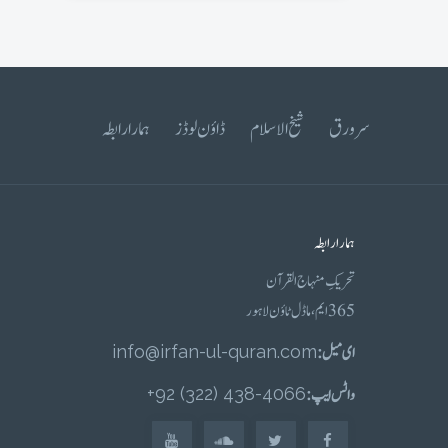
سرورق
شیخ الاسلام
ڈاؤن لوڈز
ہمارا رابطہ
ہمارا رابطہ
تحریکِ منہاج القرآن
365 ایم، ماڈل ٹاؤن لاہور
ای میل :
info@irfan-ul-quran.com
واٹس ایپ :
4066-438 (322) 92+