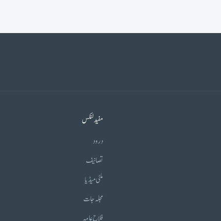
مفید لنکس
درود
تصانیف
ملٹی میڈیا
مجلہ جات
فلاح عامہ