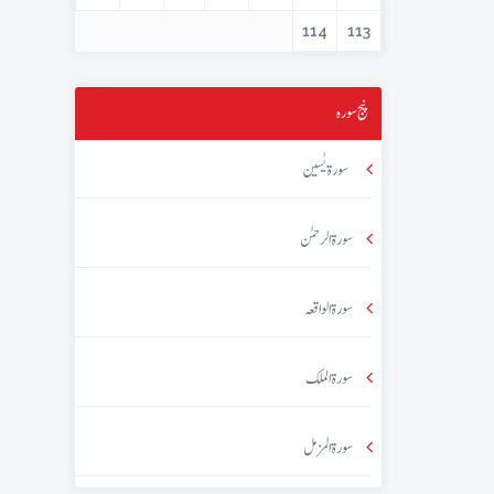
114
113
پنج سورہ
سورۃ یٰسین
سورۃ الرحمٰن
سورۃ الواقعہ
سورۃ الملک
سورۃ المزمل