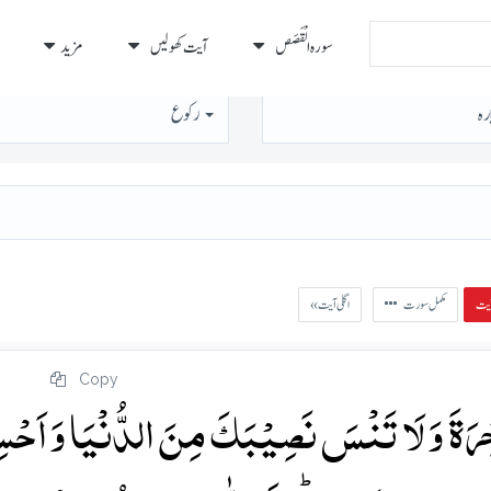
سورہ الْقَصَص
آیت کھولیں
مزید
رہ
رُكوع
مکمل سورت
« اگلی آیت
Copy
ۡاٰخِرَۃَ وَ لَا تَنۡسَ نَصِیۡبَکَ مِنَ الدُّنۡیَا وَ اَحۡ