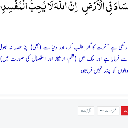
فَسَادَ فِی الۡاَرۡضِ ؕ اِنَّ اللّٰہَ لَا یُحِبُّ الۡمُفۡسِدِ
کھی ہے آخرت کا گھر طلب کر، اور دنیا سے (بھی) اپنا حصہ نہ بھول 
ے فرمایا ہے اور ملک میں (ظلم، ارتکاز اور استحصال کی صورت میں) 
o
لوں کو پسند نہیں فرماتا
مکمل سورت
« اگلی آیت