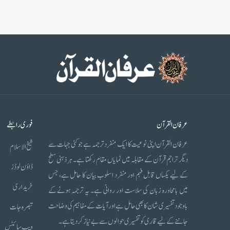
عرفان القرآن
فوری رابطے
عرفان القرآن اپنی نوعیت کا ایک منفرد ترجمہ ہے جو کئی جہات سے
شیخ الاسلام
دیگر تراجم قرآن کے مقابلہ میں نمایاں مقام رکھتا ہے۔ ہر ذہنی سطح
ڈاؤن لوڈز
کے لیے یکساں قابل فہم اور منفرد اسلوب بیان کا حامل ہے، جس
خریداری
میں بامحاورہ زبان کی سلاست اور روانی ہے۔ یہ ترجمہ ہونے کے
باوجود تفسیری شان کا بھی حامل ہے اور آیات کے مفاہیم کی وضاحت
تبصرہ جات
جاننے کے لیے قاری کو تفسیری حوالوں سے بے نیاز کر دیتا ہے۔
ویب سائٹس