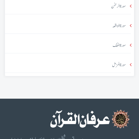
سورۃ الرحمٰن
سورۃ الواقعہ
سورۃ الملک
سورۃ المزمل