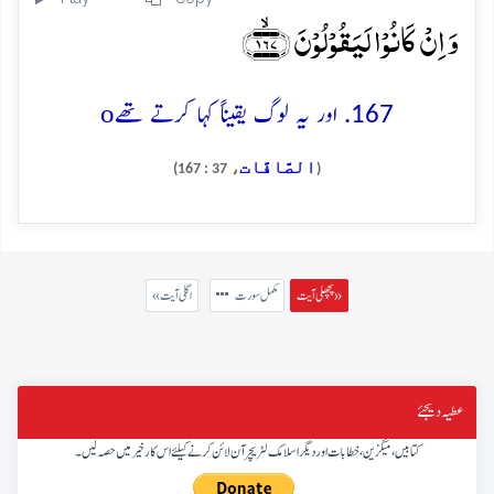
وَ اِنۡ کَانُوۡا لَیَقُوۡلُوۡنَ ﴿۱۶۷﴾ۙ
o
167. اور یہ لوگ یقیناً کہا کرتے تھے
الصَّافَّات
، 37 : 167)
(
پچھلی آیت »
مکمل سورت
« اگلی آیت
عطیہ دیجئے
کتابیں، میگزین، خطابات اور دیگر اسلامک لٹریچر آن لائن کرنے کیلئے اس کار خیر میں حصہ لیں۔