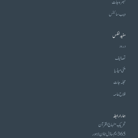
تبصرہ جات
ویب سائٹس
مفید لنکس
درود
تصانیف
ملٹی میڈیا
مجلہ جات
فلاح عامہ
ہمارا رابطہ
تحریکِ منہاج القرآن
365 ایم، ماڈل ٹاؤن لاہور