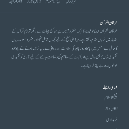
سرورق
شیخ الاسلام
ڈاؤن لوڈز
ہمارا رابطہ
عرفان القرآن
عرفان القرآن اپنی نوعیت کا ایک منفرد ترجمہ ہے جو کئی جہات سے دیگر تراجم قرآن کے
مقابلہ میں نمایاں مقام رکھتا ہے۔ ہر ذہنی سطح کے لیے یکساں قابل فہم اور منفرد اسلوب بیان
کا حامل ہے، جس میں بامحاورہ زبان کی سلاست اور روانی ہے۔ یہ ترجمہ ہونے کے باوجود
تفسیری شان کا بھی حامل ہے اور آیات کے مفاہیم کی وضاحت جاننے کے لیے قاری کو تفسیری
حوالوں سے بے نیاز کر دیتا ہے۔
فوری رابطے
شیخ الاسلام
ڈاؤن لوڈز
خریداری