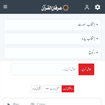
اِنتخاب سورت
اِنتخاب پارہ
رُكوع
تلاش کریں
پچھلی آیت »
مکمل سورت
« اگلی آیت
Play
Copy