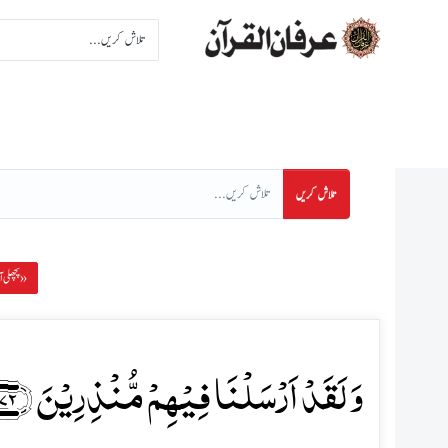
اِنتخاب سورت
اِنتخاب پا
تلاش کریں
پچھلی آیت »
وَ لَقَدۡ اَرۡسَلۡنَا فِیۡہِمۡ مُّنۡذِرِیۡنَ ﴿۷۲﴾