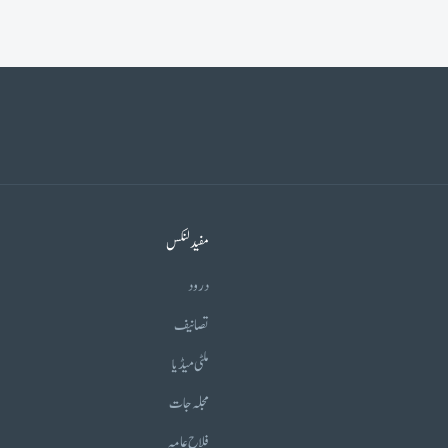
مفید لنکس
درود
تصانیف
ملٹی میڈیا
مجلہ جات
فلاح عامہ