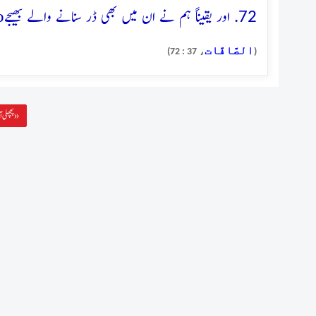
o
72. اور یقیناً ہم نے ان میں بھی ڈر سنانے والے بھیجے
الصَّافَّات
، 37 : 72)
(
پچھلی آیت »