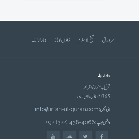
سرورق
شیخ الاسلام
ڈاؤن لوڈز
ہمارا رابطہ
ہمارا رابطہ
تحریکِ منہاج القرآن
365 ایم، ماڈل ٹاؤن لاہور
ای میل :
info@irfan-ul-quran.com
واٹس ایپ :
4066-438 (322) 92+