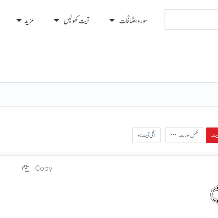
سورہ الصَّافَّات
آیت کھولیں
مزید
رہ
رُكوع
مکمل سورت
« اگلی آیت
Copy