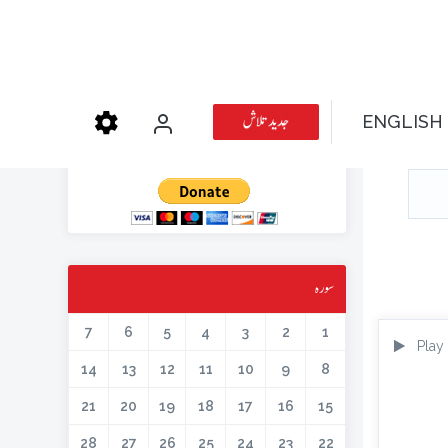
عطیہ دیجئے
جدید تلاش
ENGLISH
کتابیں، میگزین، خطابات اور دیگر اسلامک لٹریچر آن لائن کرنے کیلئے اس کار
خیر میں حصہ لیں۔
سورہ
7
6
5
4
3
2
1
Play
14
13
12
11
10
9
8
21
20
19
18
17
16
15
28
27
26
25
24
23
22