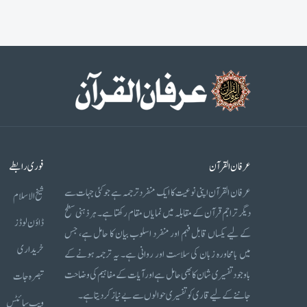
عرفان القرآن
فوری رابطے
عرفان القرآن اپنی نوعیت کا ایک منفرد ترجمہ ہے جو کئی جہات سے
شیخ الاسلام
دیگر تراجم قرآن کے مقابلہ میں نمایاں مقام رکھتا ہے۔ ہر ذہنی سطح
ڈاؤن لوڈز
کے لیے یکساں قابل فہم اور منفرد اسلوب بیان کا حامل ہے، جس
خریداری
میں بامحاورہ زبان کی سلاست اور روانی ہے۔ یہ ترجمہ ہونے کے
باوجود تفسیری شان کا بھی حامل ہے اور آیات کے مفاہیم کی وضاحت
تبصرہ جات
جاننے کے لیے قاری کو تفسیری حوالوں سے بے نیاز کر دیتا ہے۔
ویب سائٹس