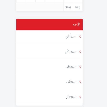
114
113
پنج سورہ
سورۃ یٰسین
سورۃ الرحمٰن
سورۃ الواقعہ
سورۃ الملک
سورۃ المزمل