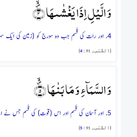
وَ الَّیۡلِ اِذَا یَغۡشٰىہَا ۪ۙ﴿۴﴾
4. اور رات کی قَسم جب وہ سورج کو (زمین کی ایک سمت سے) ڈھانپ لے
(الشَّمْس،
:
)
4
91
وَ السَّمَآءِ وَ مَا بَنٰہَا ۪ۙ﴿۵﴾
5. اور آسمان کی قَسم اور اس (قوت) کی قَسم جس نے اسے (اذنِ الٰہی سے ایک وسیع کائنات کی شکل میں) تعمیر کیا
(الشَّمْس،
:
)
5
91