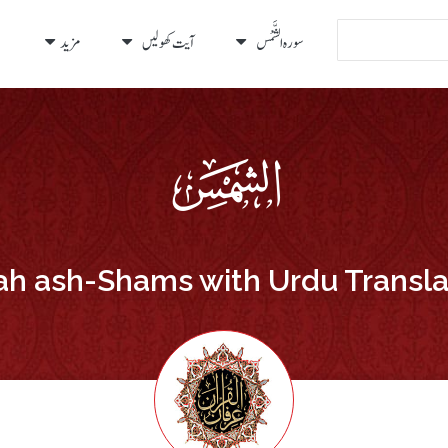
سورہ الشَّمْس
آیت کھولیں
مزید
ah ash-Shams with Urdu Transla