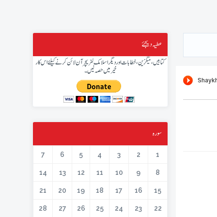
عطیہ دیجئے
کتابیں، میگزین، خطابات اور دیگر اسلامک لٹریچر آن لائن کرنے کیلئے اس کار
خیر میں حصہ لیں۔
سورہ
7
6
5
4
3
2
1
14
13
12
11
10
9
8
21
20
19
18
17
16
15
28
27
26
25
24
23
22