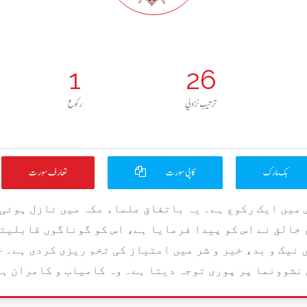
1
26
ترتيب نزولي
رکوع
بک مارک
کاپی سورت
تعارف سورت
اس میں ایک رکوع ہے۔ یہ باتفاق علماء مکہ میں نازل ہوئ
 خالق نے اس کو پیدا فرمایا ہے، اس کو گوناگوں قابلیتیں
 نیک و بد، خیر و شر میں امتیاز کی تخم ریزی کردی ہے۔ 
نشوونما پر پوری توجہ دیتا ہے۔ وہ کامیاب و کامران ہ