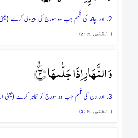
2. اور چاند کی قَسم جب وہ سورج کی پیروی کرے (یعنی اس کی روشنی سے چمکے)
(الشَّمْس،
:
)
2
91
وَ النَّہَارِ اِذَا جَلّٰىہَا ۪ۙ﴿۳﴾
3. اور دن کی قَسم جب وہ سورج کو ظاہر کرے (یعنی اسے روشن دکھائے)
(الشَّمْس،
:
)
3
91