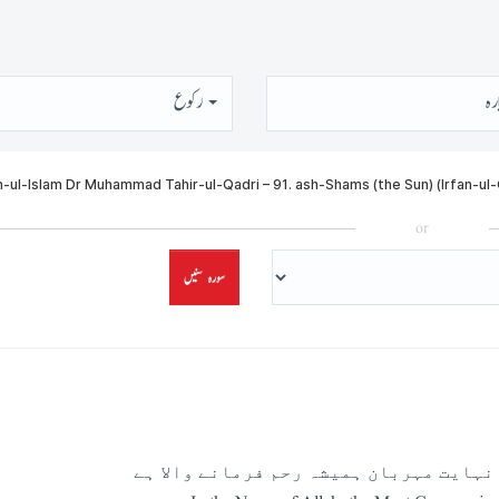
رہ
رُكوع
or
سورہ سنیں
نہایت مہربان ہمیشہ رحم فرمانے والا ہے