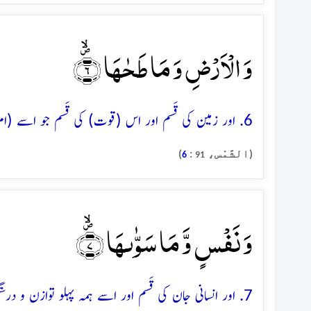
وَ الۡاَرۡضِ وَ مَا طَحٰہَا ۪ۙ﴿۶﴾
6. اور زمین کی قَسم اور اس (قوت) کی قَسم جو اسے (امرِ الٰہی سے سورج سے کھینچ دور) لے گئی
(الشَّمْس،
:
)
6
91
وَ نَفۡسٍ وَّ مَا سَوّٰىہَا ۪ۙ﴿۷﴾
7. اور انسانی جان کی قَسم اور اسے ہمہ پہلو توازن و درستگی دینے والے کی قَسم