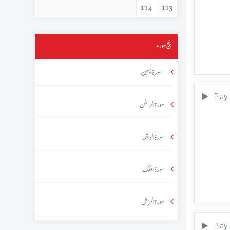
114
113
پنج سورہ
سورۃ یٰسین
Play
سورۃ الرحمٰن
سورۃ الواقعہ
سورۃ الملک
سورۃ المزمل
Play