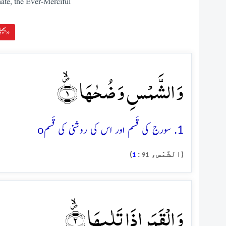
ate, the Ever-Merciful
پچھلی سورہ »
وَ الشَّمۡسِ وَ ضُحٰہَا ۪ۙ﴿۱﴾
o
1. سورج کی قَسم اور اس کی روشنی کی قَسم
(الشَّمْس،
:
)
1
91
وَ الۡقَمَرِ اِذَا تَلٰىہَا ۪ۙ﴿۲﴾