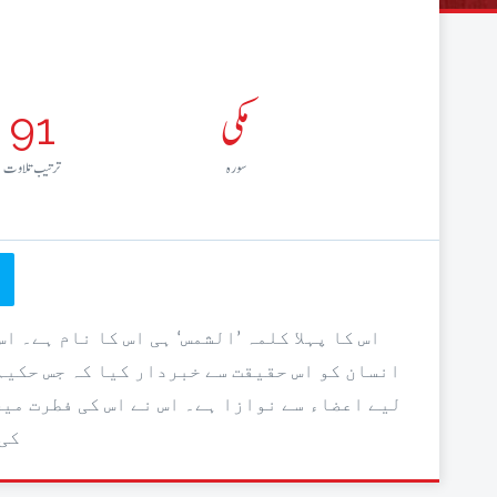
مکی
91
سورہ
ترتيب تلاوت
اس کا پہلا کلمہ ’الشمس‘ ہی اس کا نام ہے۔ 
انسان کو اس حقیقت سے خبردار کیا کہ جس حکیم
لیے اعضاء سے نوازا ہے۔ اس نے اس کی فطرت میں
کی 