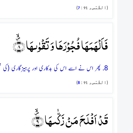
(الشَّمْس،
:
)
7
91
فَاَلۡہَمَہَا فُجُوۡرَہَا وَ تَقۡوٰىہَا ۪ۙ﴿۸﴾
8. پھر اس نے اسے اس کی بدکاری اور پرہیزگاری (کی تمیز) سمجھا دی
(الشَّمْس،
:
)
8
91
قَدۡ اَفۡلَحَ مَنۡ زَکّٰىہَا ۪ۙ﴿۹﴾