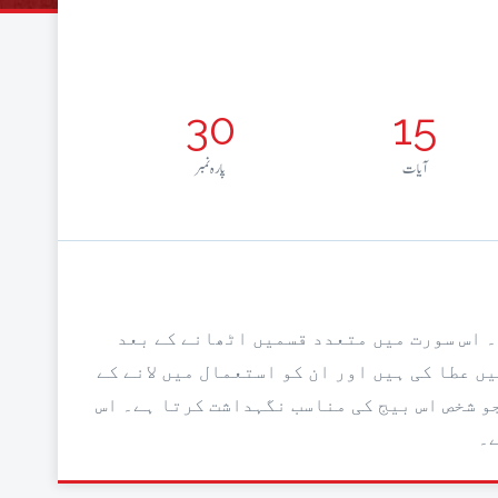
30
15
آيات
پارہ نمبر
ی۔ اس سورت میں متعدد قسمیں اٹھانے کے بعد
 عطا کی ہیں اور ان کو استعمال میں لانے کے
جو شخص اس بیج کی مناسب نگہداشت کرتا ہے۔ اس
ے۔