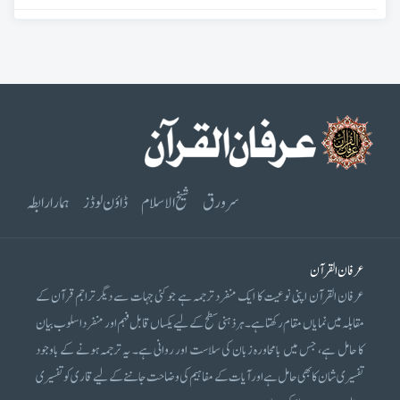
سرورق
شیخ الاسلام
ڈاؤن لوڈز
ہمارا رابطہ
عرفان القرآن
عرفان القرآن اپنی نوعیت کا ایک منفرد ترجمہ ہے جو کئی جہات سے دیگر تراجم قرآن کے
مقابلہ میں نمایاں مقام رکھتا ہے۔ ہر ذہنی سطح کے لیے یکساں قابل فہم اور منفرد اسلوب بیان
کا حامل ہے، جس میں بامحاورہ زبان کی سلاست اور روانی ہے۔ یہ ترجمہ ہونے کے باوجود
تفسیری شان کا بھی حامل ہے اور آیات کے مفاہیم کی وضاحت جاننے کے لیے قاری کو تفسیری