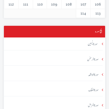
112
111
110
109
108
107
106
114
113
پنج سورہ
سورۃ یٰسین
سورۃ الرحمٰن
سورۃ الواقعہ
سورۃ الملک
سورۃ المزمل