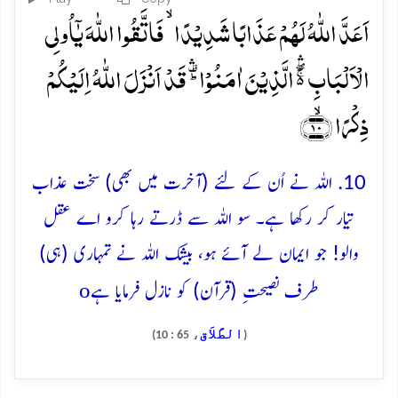
اَعَدَّ اللّٰہُ لَہُمۡ عَذَابًا شَدِیۡدًا ۙ فَاتَّقُوا اللّٰہَ یٰۤاُولِی
الۡاَلۡبَابِ ۬ۚۖۛ الَّذِیۡنَ اٰمَنُوۡا ؕ۟ۛ قَدۡ اَنۡزَلَ اللّٰہُ اِلَیۡکُمۡ
ذِکۡرًا ﴿ۙ۱۰﴾
10. اللہ نے اُن کے لئے (آخرت میں بھی) سخت عذاب
تیار کر رکھا ہے۔ سو اللہ سے ڈرتے رہا کرو اے عقل
والو! جو ایمان لے آئے ہو، بیشک اللہ نے تمہاری (ہی)
o
طرف نصیحتِ (قرآن) کو نازل فرمایا ہے
الطَّلاَق
، 65 : 10)
(