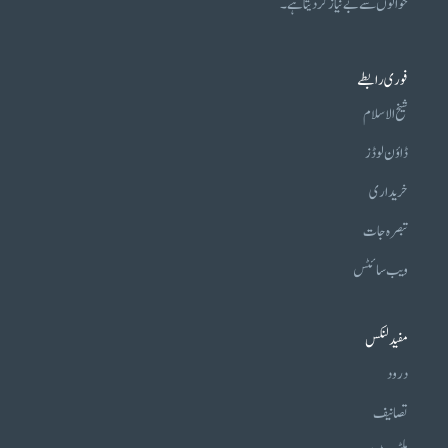
حوالوں سے بے نیاز کر دیتا ہے۔
فوری رابطے
شیخ الاسلام
ڈاؤن لوڈز
خریداری
تبصرہ جات
ویب سائٹس
مفید لنکس
درود
تصانیف