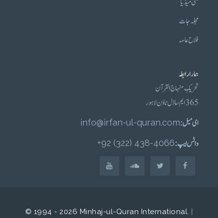
ملٹی میڈیا
مجلہ جات
فلاح عامہ
ہمارا رابطہ
تحریکِ منہاج القرآن
365 ایم، ماڈل ٹاؤن لاہور
ای میل :
info@irfan-ul-quran.com
واٹس ایپ :
4066-438 (322) 92+
© 1994 - 2026 Minhaj-ul-Quran International.
|