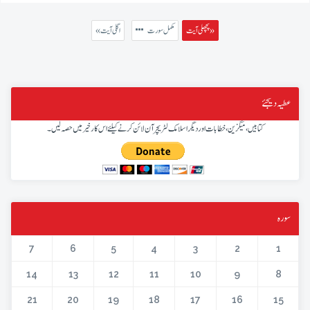
پچھلی آیت »
مکمل سورت
« اگلی آیت
عطیہ دیجئے
کتابیں، میگزین، خطابات اور دیگر اسلامک لٹریچر آن لائن کرنے کیلئے اس کار خیر میں حصہ لیں۔
سورہ
7
6
5
4
3
2
1
14
13
12
11
10
9
8
21
20
19
18
17
16
15