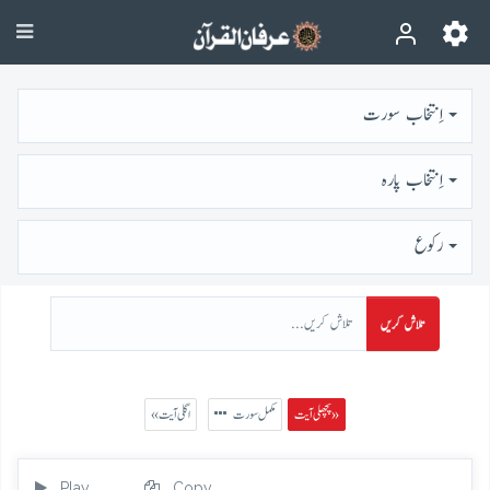
اِنتخاب سورت
اِنتخاب پارہ
رُكوع
تلاش کریں
پچھلی آیت »
مکمل سورت
« اگلی آیت
Play
Copy