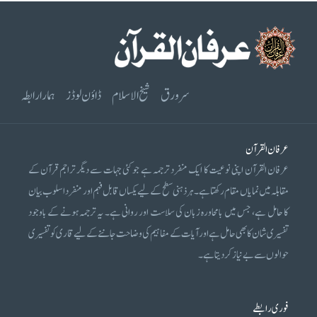
سرورق
شیخ الاسلام
ڈاؤن لوڈز
ہمارا رابطہ
عرفان القرآن
عرفان القرآن اپنی نوعیت کا ایک منفرد ترجمہ ہے جو کئی جہات سے دیگر تراجم قرآن کے
مقابلہ میں نمایاں مقام رکھتا ہے۔ ہر ذہنی سطح کے لیے یکساں قابل فہم اور منفرد اسلوب بیان
کا حامل ہے، جس میں بامحاورہ زبان کی سلاست اور روانی ہے۔ یہ ترجمہ ہونے کے باوجود
تفسیری شان کا بھی حامل ہے اور آیات کے مفاہیم کی وضاحت جاننے کے لیے قاری کو تفسیری
حوالوں سے بے نیاز کر دیتا ہے۔
فوری رابطے