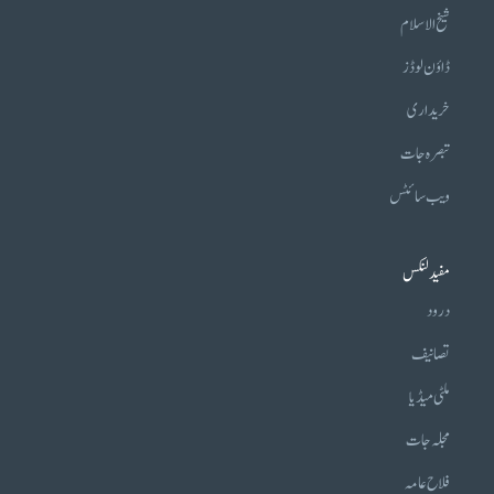
شیخ الاسلام
ڈاؤن لوڈز
خریداری
تبصرہ جات
ویب سائٹس
مفید لنکس
درود
تصانیف
ملٹی میڈیا
مجلہ جات
فلاح عامہ