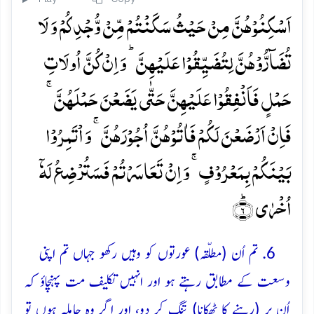
اَسۡکِنُوۡہُنَّ مِنۡ حَیۡثُ سَکَنۡتُمۡ مِّنۡ وُّجۡدِکُمۡ وَ لَا
تُضَآرُّوۡہُنَّ لِتُضَیِّقُوۡا عَلَیۡہِنَّ ؕ وَ اِنۡ کُنَّ اُولَاتِ
حَمۡلٍ فَاَنۡفِقُوۡا عَلَیۡہِنَّ حَتّٰی یَضَعۡنَ حَمۡلَہُنَّ ۚ
فَاِنۡ اَرۡضَعۡنَ لَکُمۡ فَاٰتُوۡہُنَّ اُجُوۡرَہُنَّ ۚ وَ اۡتَمِرُوۡا
بَیۡنَکُمۡ بِمَعۡرُوۡفٍ ۚ وَ اِنۡ تَعَاسَرۡتُمۡ فَسَتُرۡضِعُ لَہٗۤ
اُخۡرٰی ؕ﴿۶﴾
6. تم اُن (مطلّقہ) عورتوں کو وہیں رکھو جہاں تم اپنی
وسعت کے مطابق رہتے ہو اور انہیں تکلیف مت پہنچاؤ کہ
اُن پر (رہنے کا ٹھکانا) تنگ کر دو، اور اگر وہ حاملہ ہوں تو