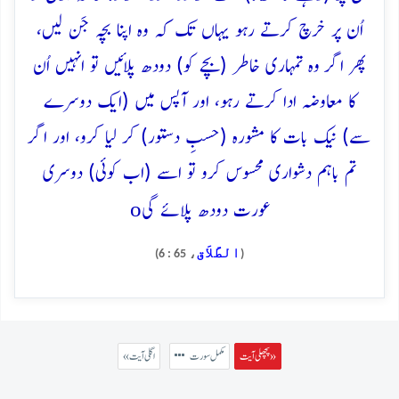
اُن پر خرچ کرتے رہو یہاں تک کہ وہ اپنا بچہ جَن لیں،
پھر اگر وہ تمہاری خاطر (بچے کو) دودھ پلائیں تو انہیں اُن
کا معاوضہ ادا کرتے رہو، اور آپس میں (ایک دوسرے
سے) نیک بات کا مشورہ (حسبِ دستور) کر لیا کرو، اور اگر
تم باہم دشواری محسوس کرو تو اسے (اب کوئی) دوسری
o
عورت دودھ پلائے گی
الطَّلاَق
، 65 : 6)
(
پچھلی آیت »
مکمل سورت
« اگلی آیت