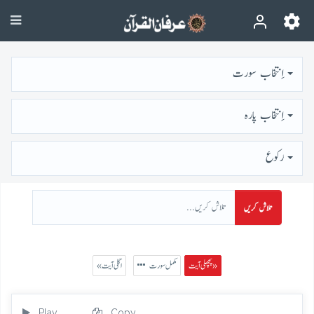
اِنتخاب سورت
اِنتخاب پارہ
رُكوع
تلاش کریں
پچھلی آیت »
مکمل سورت
« اگلی آیت
Play
Copy