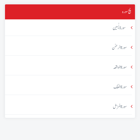
پنج سورہ
سورۃ یٰسین
سورۃ الرحمٰن
سورۃ الواقعہ
سورۃ الملک
سورۃ المزمل