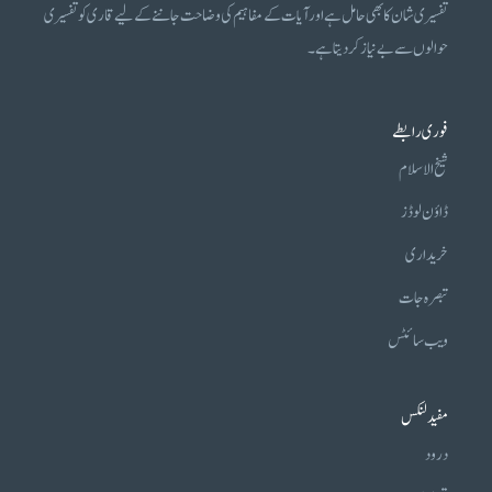
تفسیری شان کا بھی حامل ہے اور آیات کے مفاہیم کی وضاحت جاننے کے لیے قاری کو تفسیری
حوالوں سے بے نیاز کر دیتا ہے۔
فوری رابطے
شیخ الاسلام
ڈاؤن لوڈز
خریداری
تبصرہ جات
ویب سائٹس
مفید لنکس
درود