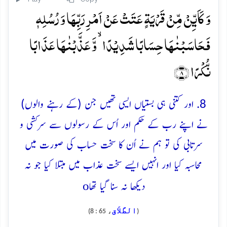
وَ کَاَیِّنۡ مِّنۡ قَرۡیَۃٍ عَتَتۡ عَنۡ اَمۡرِ رَبِّہَا وَ رُسُلِہٖ
فَحَاسَبۡنٰہَا حِسَابًا شَدِیۡدًا ۙ وَّ عَذَّبۡنٰہَا عَذَابًا
نُّکۡرًا ﴿۸﴾
8. اور کتنی ہی بستیاں ایسی تھیں جن (کے رہنے والوں)
نے اپنے رب کے حکم اور اُس کے رسولوں سے سرکشی و
سرتابی کی تو ہم نے اُن کا سخت حساب کی صورت میں
محاسبہ کیا اور انہیں ایسے سخت عذاب میں مبتلا کیا جو نہ
o
دیکھا نہ سنا گیا تھا
الطَّلاَق
، 65 : 8)
(