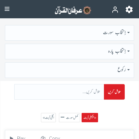
اِنتخاب سورت
اِنتخاب پارہ
رُكوع
تلاش کریں
پچھلی آیت »
مکمل سورت
« اگلی آیت
Play
Copy