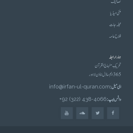
تصانیف
ملٹی میڈیا
مجلہ جات
فلاح عامہ
ہمارا رابطہ
تحریکِ منہاج القرآن
365 ایم، ماڈل ٹاؤن لاہور
ای میل :
info@irfan-ul-quran.com
واٹس ایپ :
4066-438 (322) 92+