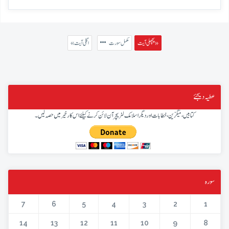
پچھلی آیت »
مکمل سورت
« اگلی آیت
عطیہ دیجئے
کتابیں، میگزین، خطابات اور دیگر اسلامک لٹریچر آن لائن کرنے کیلئے اس کار خیر میں حصہ لیں۔
سورہ
7
6
5
4
3
2
1
14
13
12
11
10
9
8