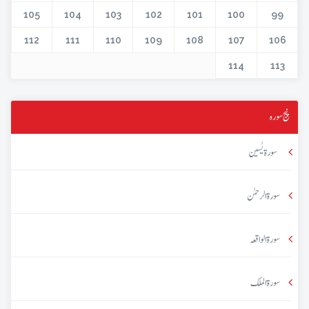
105
104
103
102
101
100
99
112
111
110
109
108
107
106
114
113
پنج سورہ
سورۃ یٰسین
سورۃ الرحمٰن
سورۃ الواقعہ
سورۃ الملک