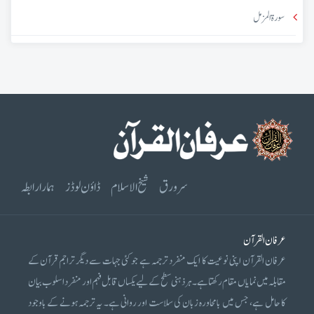
سورۃ المزمل
سرورق
شیخ الاسلام
ڈاؤن لوڈز
ہمارا رابطہ
عرفان القرآن
عرفان القرآن اپنی نوعیت کا ایک منفرد ترجمہ ہے جو کئی جہات سے دیگر تراجم قرآن کے
مقابلہ میں نمایاں مقام رکھتا ہے۔ ہر ذہنی سطح کے لیے یکساں قابل فہم اور منفرد اسلوب بیان
کا حامل ہے، جس میں بامحاورہ زبان کی سلاست اور روانی ہے۔ یہ ترجمہ ہونے کے باوجود