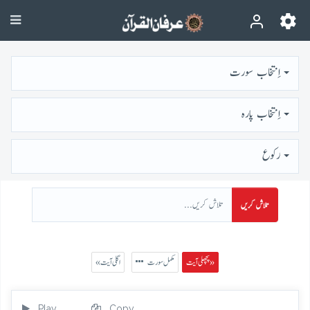
اِنتخاب سورت
اِنتخاب پارہ
رُكوع
تلاش کریں
پچھلی آیت »
مکمل سورت
« اگلی آیت
Play
Copy