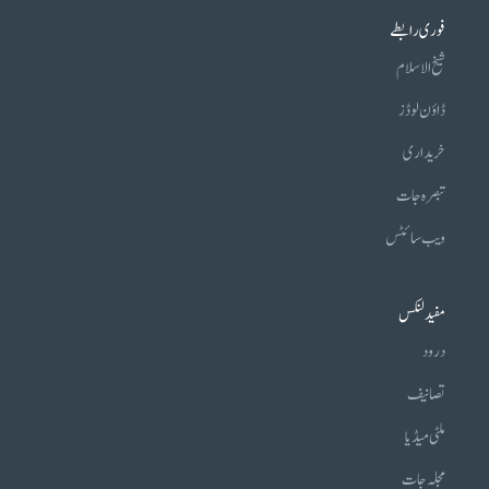
فوری رابطے
شیخ الاسلام
ڈاؤن لوڈز
خریداری
تبصرہ جات
ویب سائٹس
مفید لنکس
درود
تصانیف
ملٹی میڈیا
مجلہ جات