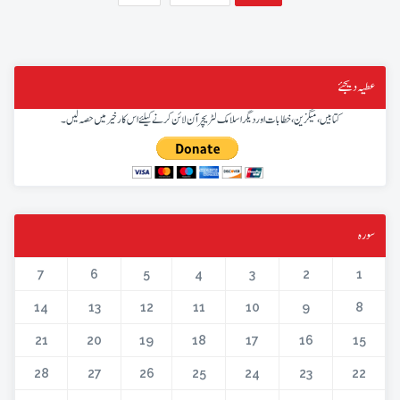
عطیہ دیجئے
کتابیں، میگزین، خطابات اور دیگر اسلامک لٹریچر آن لائن کرنے کیلئے اس کار خیر میں حصہ لیں۔
سورہ
7
6
5
4
3
2
1
14
13
12
11
10
9
8
21
20
19
18
17
16
15
28
27
26
25
24
23
22