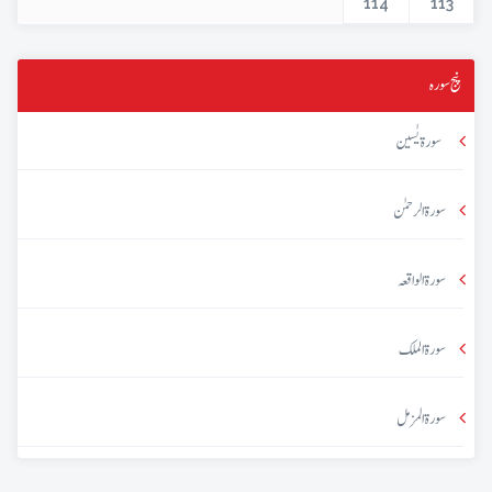
114
113
پنج سورہ
سورۃ یٰسین
سورۃ الرحمٰن
سورۃ الواقعہ
سورۃ الملک
سورۃ المزمل