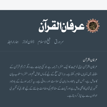
سرورق
شیخ الاسلام
ڈاؤن لوڈز
ہمارا رابطہ
عرفان القرآن
عرفان القرآن اپنی نوعیت کا ایک منفرد ترجمہ ہے جو کئی جہات سے دیگر تراجم قرآن کے
مقابلہ میں نمایاں مقام رکھتا ہے۔ ہر ذہنی سطح کے لیے یکساں قابل فہم اور منفرد اسلوب بیان
کا حامل ہے، جس میں بامحاورہ زبان کی سلاست اور روانی ہے۔ یہ ترجمہ ہونے کے باوجود
تفسیری شان کا بھی حامل ہے اور آیات کے مفاہیم کی وضاحت جاننے کے لیے قاری کو تفسیری
حوالوں سے بے نیاز کر دیتا ہے۔