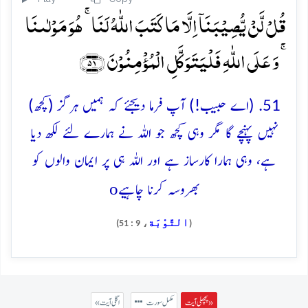
قُلۡ لَّنۡ یُّصِیۡبَنَاۤ اِلَّا مَا کَتَبَ اللّٰہُ لَنَا ۚ ہُوَ مَوۡلٰىنَا
ۚ وَ عَلَی اللّٰہِ فَلۡیَتَوَکَّلِ الۡمُؤۡمِنُوۡنَ ﴿۵۱﴾
51. (اے حبیب!) آپ فرما دیجئے کہ ہمیں ہرگز (کچھ)
نہیں پہنچے گا مگر وہی کچھ جو اللہ نے ہمارے لئے لکھ دیا
ہے، وہی ہمارا کارساز ہے اور اللہ ہی پر ایمان والوں کو
o
بھروسہ کرنا چاہیے
التَّوْبَة
، 9 : 51)
(
پچھلی آیت »
مکمل سورت
« اگلی آیت