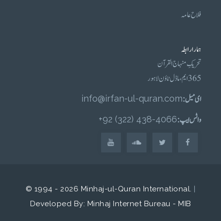
فلاح عامہ
ہمارا رابطہ
تحریکِ منہاج القرآن
365 ایم، ماڈل ٹاؤن لاہور
ای میل :
info@irfan-ul-quran.com
واٹس ایپ :
4066-438 (322) 92+
© 1994 - 2026 Minhaj-ul-Quran International.
|
Developed By: Minhaj Internet Bureau - MIB