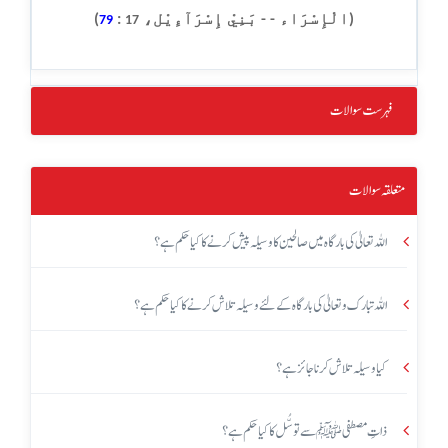
(الْإِسْرَاء - - بَنِيْ إِسْرَآءِيْل،
:
)
79
17
فہرست سوالات
متعلقہ سوالات
اللہ تعالیٰ کی بارگاہ میں صالحین کا وسیلہ پیش کرنے کا کیا حکم ہے؟
اللہ تبارک و تعالیٰ کی بارگاہ کے لئے وسیلہ تلاش کرنے کا کیا حکم ہے؟
کیا وسیلہ تلاش کرنا جائز ہے؟
ذاتِ مصطفی ﷺ سے توسُّل کا کیا حکم ہے؟