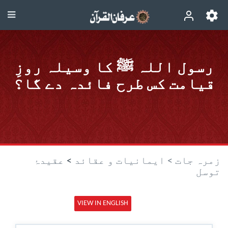
رسول اللہ ﷺ کا وسیلہ روزِ
قیامت کس طرح فائدہ دے گا؟
زمرہ جات >
ایمانیات و عقائد
>
عقیدۂ
توسل
VIEW IN ENGLISH