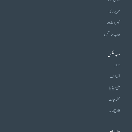
خریداری
تبصرہ جات
ویب سائٹس
مفید لنکس
درود
تصانیف
ملٹی میڈیا
مجلہ جات
فلاح عامہ
ہمارا رابطہ