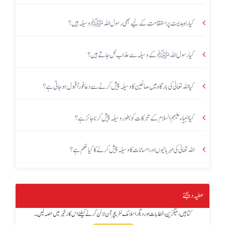
کیا راہ ہدایت پر استقامت کے لیے بھی رسول اللہ ﷺ وسیلہ ہیں؟
کیا رسول اللہ ﷺ کے وسیلہ سے عذاب ٹل جاتے ہیں؟
کیا اللہ تعالیٰ کی بارگاہ میں صالحین کا وسیلہ پیش کرنے سے دعا فوراً قبول ہو جاتی ہے؟
کیا انبیاء علیہم السلام کے تبرکات کو بطور وسیلہ پیش کرنا جائز ہے؟
اللہ تعالیٰ کی مہربانیوں اور احسانات کا وسیلہ پیش کرنے کا کیا حکم ہے؟
عطیہ دیجئے
کتابیں، میگزین، خطابات اور دیگر اسلامک لٹریچر آن لائن کرنے کیلئے اس کار خیر میں حصہ لیں۔