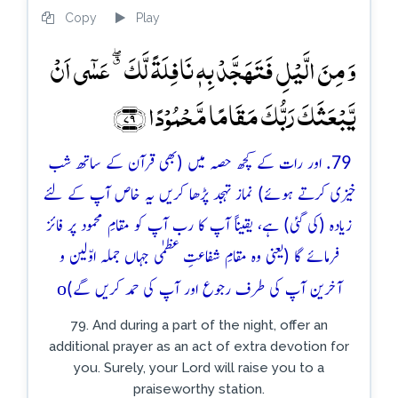
Copy
Play
وَ مِنَ الَّیۡلِ فَتَہَجَّدۡ بِہٖ نَافِلَۃً لَّکَ ٭ۖ عَسٰۤی اَنۡ
یَّبۡعَثَکَ رَبُّکَ مَقَامًا مَّحۡمُوۡدًا ﴿۷۹﴾
79. اور رات کے کچھ حصہ میں (بھی قرآن کے ساتھ شب
خیزی کرتے ہوئے) نماز تہجد پڑھا کریں یہ خاص آپ کے لئے
زیادہ (کی گئی) ہے، یقیناً آپ کا رب آپ کو مقامِ محمود پر فائز
فرمائے گا (یعنی وہ مقامِ شفاعتِ عظمٰی جہاں جملہ اوّلین و
o
آخرین آپ کی طرف رجوع اور آپ کی حمد کریں گے)
79. And during a part of the night, offer an
additional prayer as an act of extra devotion for
you. Surely, your Lord will raise you to a
praiseworthy station.