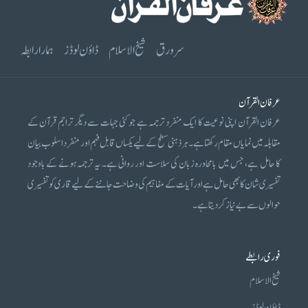
سرورق
شیخ الاسلام
ڈاؤن لوڈز
ہمارا رابطہ
عرفان القرآن
عرفان القرآن اپنی نوعیت کا ایک منفرد ترجمہ ہے جو کئی جہات سے دیگر تراجم قرآن کے
مقابلہ میں نمایاں مقام رکھتا ہے۔ ہر ذہنی سطح کے لیے یکساں قابل فہم اور منفرد اسلوب بیان
کا حامل ہے، جس میں بامحاورہ زبان کی سلاست اور روانی ہے۔ یہ ترجمہ ہونے کے باوجود
تفسیری شان کا بھی حامل ہے اور آیات کے مفاہیم کی وضاحت جاننے کے لیے قاری کو تفسیری
حوالوں سے بے نیاز کر دیتا ہے۔
فوری رابطے
شیخ الاسلام
ڈاؤن لوڈز