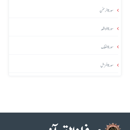
سورۃ الرحمٰن
سورۃ الواقعہ
سورۃ الملک
سورۃ المزمل