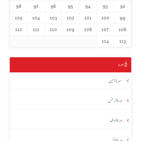
98
97
96
95
94
93
92
105
104
103
102
101
100
99
112
111
110
109
108
107
106
114
113
پنج سورہ
سورۃ یٰسین
سورۃ الرحمٰن
سورۃ الواقعہ
سورۃ الملک