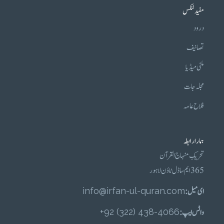
مفید لنکس
درود
تصانیف
ملٹی میڈیا
مجلہ جات
فلاح عامہ
ہمارا رابطہ
تحریکِ منہاج القرآن
365 ایم، ماڈل ٹاؤن لاہور
ای میل :
info@irfan-ul-quran.com
واٹس ایپ :
4066-438 (322) 92+