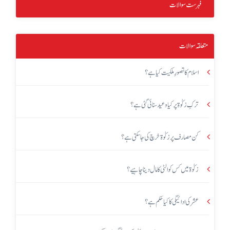
فہرست سوالات
متعلقہ سوالات
اسلام کا تصورِ ملکیت کیا ہے؟
ترکِ زکوٰۃ پر کیا وعید سنائی گئی ہے؟
کن مصارف پر زکوٰۃ خرچ کی جاسکتی ہے؟
زکوٰۃ میں کس کوالٹی کا مال دینا چاہیے؟
عشر کی ادائیگی کا کیا حکم ہے؟