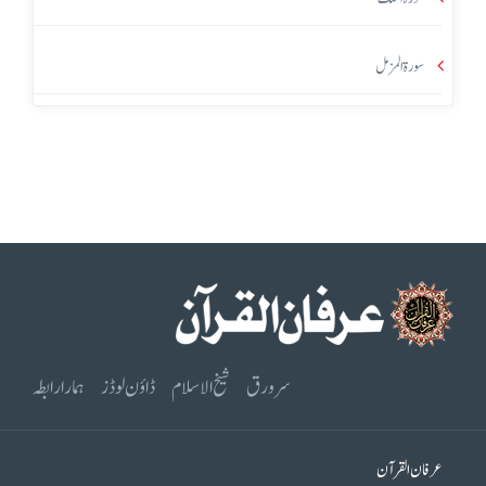
سورۃ المزمل
سرورق
شیخ الاسلام
ڈاؤن لوڈز
ہمارا رابطہ
عرفان القرآن