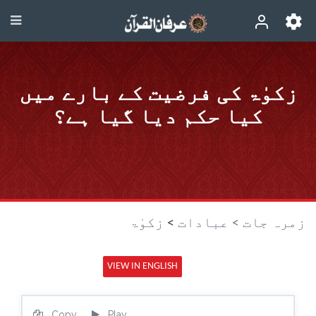
زکوٰۃ کی فرضیت کے بارے میں
کیا حکم دیا گیا ہے؟
زمرہ جات >
عبادات
>
زکوٰۃ
VIEW IN ENGLISH
Copy
Play