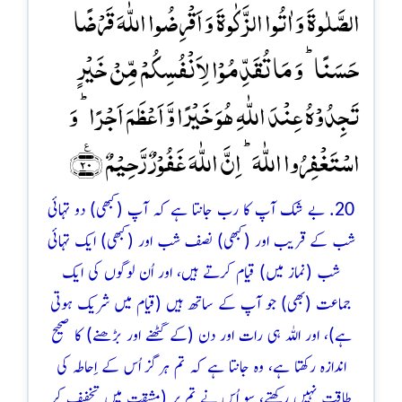
الصَّلٰوۃَ وَ اٰتُوا الزَّکٰوۃَ وَ اَقۡرِضُوا اللّٰہَ قَرۡضًا
حَسَنًا ؕ وَ مَا تُقَدِّمُوۡا لِاَنۡفُسِکُمۡ مِّنۡ خَیۡرٍ
تَجِدُوۡہُ عِنۡدَ اللّٰہِ ہُوَ خَیۡرًا وَّ اَعۡظَمَ اَجۡرًا ؕ وَ
اسۡتَغۡفِرُوا اللّٰہَ ؕ اِنَّ اللّٰہَ غَفُوۡرٌ رَّحِیۡمٌ ﴿٪۲۰﴾
20. بے شک آپ کا رب جانتا ہے کہ آپ (کبھی) دو تہائی
شب کے قریب اور (کبھی) نصف شب اور (کبھی) ایک تہائی
شب (نماز میں) قیام کرتے ہیں، اور اُن لوگوں کی ایک
جماعت (بھی) جو آپ کے ساتھ ہیں (قیام میں شریک ہوتی
ہے)، اور اللہ ہی رات اور دن (کے گھٹنے اور بڑھنے) کا صحیح
اندازہ رکھتا ہے، وہ جانتا ہے کہ تم ہرگز اُس کے اِحاطہ کی
طاقت نہیں رکھتے، سو اُس نے تم پر (مشقت میں تخفیف کر