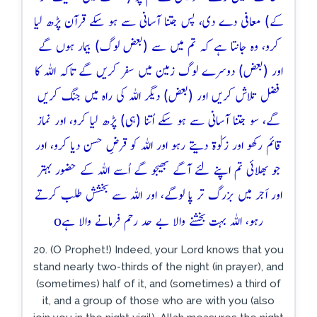
کے) معافی دے دی، پس جتنا آسانی سے ہو سکے قرآن پڑھ لیا
کرو، وہ جانتا ہے کہ تم میں سے (بعض لوگ) بیمار ہوں گے
اور (بعض) دوسرے لوگ زمین میں سفر کریں گے تاکہ اللہ کا
فضل تلاش کریں اور (بعض) دیگر اللہ کی راہ میں جنگ کریں
گے، سو جتنا آسانی سے ہو سکے اُتنا (ہی) پڑھ لیا کرو، اور نماز
قائم رکھو اور زکوٰۃ دیتے رہو اور اللہ کو قرضِ حسن دیا کرو، اور
جو بھلائی تم اپنے لئے آگے بھیجو گے اُسے اللہ کے حضور بہتر
اور اَجر میں بزرگ تر پا لوگے، اور اللہ سے بخشش طلب کرتے
o
رہو، اللہ بہت بخشنے والا بے حد رحم فرمانے والا ہے
20. (O Prophet!) Indeed, your Lord knows that you
stand nearly two-thirds of the night (in prayer), and
(sometimes) half of it, and (sometimes) a third of
it, and a group of those who are with you (also