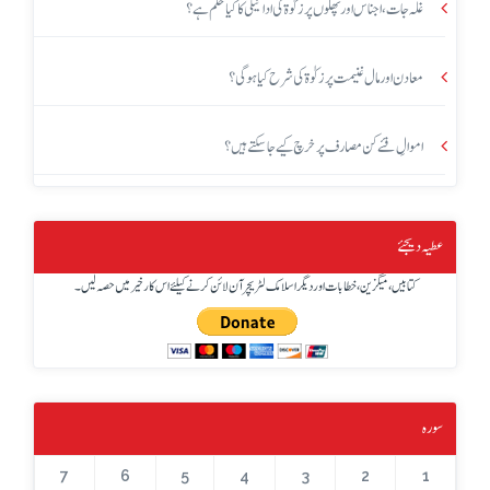
غلہ جات، اجناس اور پھلوں پر زکوٰۃ کی ادائیگی کا کیا حکم ہے؟
معادن اور مال غنیمت پر زکوٰۃ کی شرح کیا ہوگی؟
اموالِ فئے کن مصارف پر خرچ کیے جاسکتے ہیں؟
عطیہ دیجئے
کتابیں، میگزین، خطابات اور دیگر اسلامک لٹریچر آن لائن کرنے کیلئے اس کار خیر میں حصہ لیں۔
سورہ
7
6
5
4
3
2
1