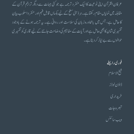
عرفان القرآن اپنی نوعیت کا ایک منفرد ترجمہ ہے جو کئی جہات سے دیگر تراجم قرآن کے
مقابلہ میں نمایاں مقام رکھتا ہے۔ ہر ذہنی سطح کے لیے یکساں قابل فہم اور منفرد اسلوب بیان
کا حامل ہے، جس میں بامحاورہ زبان کی سلاست اور روانی ہے۔ یہ ترجمہ ہونے کے باوجود
تفسیری شان کا بھی حامل ہے اور آیات کے مفاہیم کی وضاحت جاننے کے لیے قاری کو تفسیری
حوالوں سے بے نیاز کر دیتا ہے۔
فوری رابطے
شیخ الاسلام
ڈاؤن لوڈز
خریداری
تبصرہ جات
ویب سائٹس