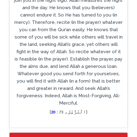
join you in the night vigil). Allah measures the night
and the day. He knows that you (believers)
cannot endure it. So He has turned to you (in
mercy). Therefore, recite (in the prayer) whatever
you can from the Qur’an easily. He knows that
some of you will be sick while others will travel in
the land, seeking Allah’s grace, yet others will
fight in the way of Allah. So recite whatever of it
is feasible (in the prayer). Establish the prayer, pay
the alms due, and lend Allah a generous loan.
Whatever good you send forth for yourselves,
you will find it with Allah (in a form) that is better
and greater in reward. And seek Allah’s
forgiveness. Indeed, Allah is Most-Forgiving, All-
Merciful.
(الْمُزَّمِّل،
:
)
20
73