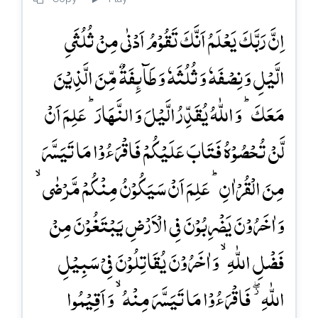
اِنَّ رَبَّکَ یَعۡلَمُ اَنَّکَ تَقُوۡمُ اَدۡنٰی مِنۡ ثُلُثَیِ
الَّیۡلِ وَ نِصۡفَہٗ وَ ثُلُثَہٗ وَ طَآئِفَۃٌ مِّنَ الَّذِیۡنَ
مَعَکَ ؕ وَ اللّٰہُ یُقَدِّرُ الَّیۡلَ وَ النَّہَارَ ؕ عَلِمَ اَنۡ
لَّنۡ تُحۡصُوۡہُ فَتَابَ عَلَیۡکُمۡ فَاقۡرَءُوۡا مَا تَیَسَّرَ
مِنَ الۡقُرۡاٰنِ ؕ عَلِمَ اَنۡ سَیَکُوۡنُ مِنۡکُمۡ مَّرۡضٰی ۙ
وَ اٰخَرُوۡنَ یَضۡرِبُوۡنَ فِی الۡاَرۡضِ یَبۡتَغُوۡنَ مِنۡ
فَضۡلِ اللّٰہِ ۙ وَ اٰخَرُوۡنَ یُقَاتِلُوۡنَ فِیۡ سَبِیۡلِ
اللّٰہِ ۫ۖ فَاقۡرَءُوۡا مَا تَیَسَّرَ مِنۡہُ ۙ وَ اَقِیۡمُوا