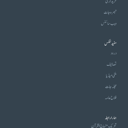
خریداری
تبصرہ جات
ویب سائٹس
مفید لنکس
درود
تصانیف
ملٹی میڈیا
مجلہ جات
فلاح عامہ
ہمارا رابطہ
تحریکِ منہاج القرآن