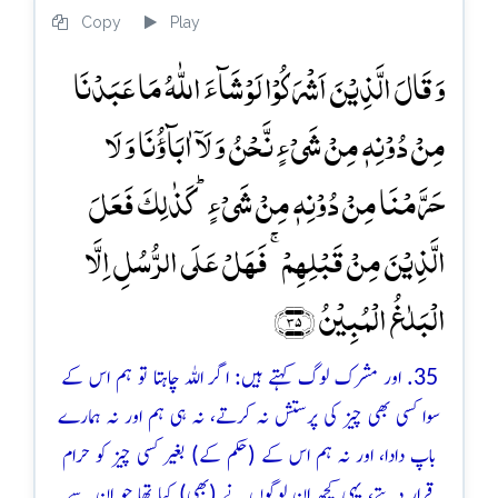
Copy
Play
وَ قَالَ الَّذِیۡنَ اَشۡرَکُوۡا لَوۡ شَآءَ اللّٰہُ مَا عَبَدۡنَا
مِنۡ دُوۡنِہٖ مِنۡ شَیۡءٍ نَّحۡنُ وَ لَاۤ اٰبَآؤُنَا وَ لَا
حَرَّمۡنَا مِنۡ دُوۡنِہٖ مِنۡ شَیۡءٍ ؕ کَذٰلِکَ فَعَلَ
الَّذِیۡنَ مِنۡ قَبۡلِہِمۡ ۚ فَہَلۡ عَلَی الرُّسُلِ اِلَّا
الۡبَلٰغُ الۡمُبِیۡنُ ﴿۳۵﴾
35. اور مشرک لوگ کہتے ہیں: اگر اللہ چاہتا تو ہم اس کے
سوا کسی بھی چیز کی پرستش نہ کرتے، نہ ہی ہم اور نہ ہمارے
باپ دادا، اور نہ ہم اس کے (حکم کے) بغیر کسی چیز کو حرام
قرار دیتے، یہی کچھ ان لوگوں نے (بھی) کیا تھا جو اِن سے