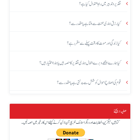
تقدیر و تدبیر میں راہِ اعتدال کیا ہے؟
کیا رزق ہماری محنت سے ملتا ہے یا مقدر سے؟
کیا زندگی اور موت کا وقت پہلے سے مقرر ہے؟
کیا ہمارے اچھے و برے اعمال ہماری تقدیر کا حصہ ہیں یا ہمارا اختیار ہیں؟
قوم کی اصلاحِ احوال کوشش سے بدلتی ہے یا مقدر سے؟
عطیہ دیجئے
کتابیں، میگزین، خطابات اور دیگر اسلامک لٹریچر آن لائن کرنے کیلئے اس کار خیر میں حصہ لیں۔