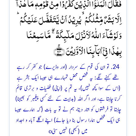
فَقَالَ الۡمَلَؤُا الَّذِیۡنَ کَفَرُوۡا مِنۡ قَوۡمِہٖ مَا ہٰذَاۤ
اِلَّا بَشَرٌ مِّثۡلُکُمۡ ۙ یُرِیۡدُ اَنۡ یَّتَفَضَّلَ عَلَیۡکُمۡ ؕ
وَ لَوۡ شَآءَ اللّٰہُ لَاَنۡزَلَ مَلٰٓئِکَۃً ۚۖ مَّا سَمِعۡنَا
بِہٰذَا فِیۡۤ اٰبَآئِنَا الۡاَوَّلِیۡنَ ﴿ۚ۲۴﴾
24. تو ان کی قوم کے سردار (اور وڈیرے) جو کفر کر رہے
تھے کہنے لگے: یہ شخص محض تمہارے ہی جیسا ایک بشر ہے
(اس کے سوا کچھ نہیں)، یہ تم پر (اپنی) فضیلت و برتری قائم
کرنا چاہتا ہے، اور اگر اللہ (ہدایت کے لئے کسی پیغمبر کو بھیجنا)
چاہتا تو فرشتوں کو اتار دیتا، ہم نے تو یہ بات (کہ ہمارے جیسا
ہی ایک شخص ہمارا رسول بنا دیا جائے) اپنے اگلے آباء و اجداد
o
میں (کبھی) نہیں سنی