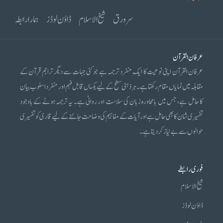
سرورق
شیخ الاسلام
ڈاؤن لوڈز
ہمارا رابطہ
عرفان القرآن
عرفان القرآن اپنی نوعیت کا ایک منفرد ترجمہ ہے جو کئی جہات سے دیگر تراجم قرآن کے
مقابلہ میں نمایاں مقام رکھتا ہے۔ ہر ذہنی سطح کے لیے یکساں قابل فہم اور منفرد اسلوب بیان
کا حامل ہے، جس میں بامحاورہ زبان کی سلاست اور روانی ہے۔ یہ ترجمہ ہونے کے باوجود
تفسیری شان کا بھی حامل ہے اور آیات کے مفاہیم کی وضاحت جاننے کے لیے قاری کو تفسیری
حوالوں سے بے نیاز کر دیتا ہے۔
فوری رابطے
شیخ الاسلام
ڈاؤن لوڈز