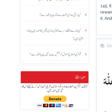
145. I
reward
کیا رزق ہماری محنت سے ملتا ہے یا مقدر سے؟
it. An
کیا ہمارے اچھے و برے اعمال ہماری تقدیر کا حصہ ہیں یا ہمارا
اختیار ہیں؟
Co
قوم کی اصلاحِ احوال کوشش سے بدلتی ہے یا مقدر سے؟
ّٰہَ
عطیہ دیجئے
کتابیں، میگزین، خطابات اور دیگر اسلامک لٹریچر آن لائن کرنے کیلئے اس کار
خیر میں حصہ لیں۔