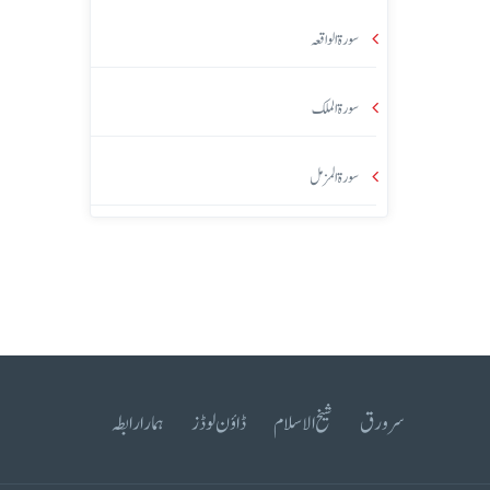
سورۃ الواقعہ
سورۃ الملک
سورۃ المزمل
سرورق
شیخ الاسلام
ڈاؤن لوڈز
ہمارا رابطہ