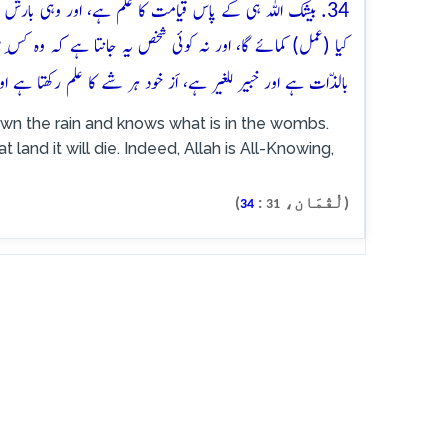
34. بیشک اللہ ہی کے پاس قیامت کا علم ہے، اور وہی بارش ا
کیا (عمل) کمائے گا، اور نہ کوئی شخص یہ جانتا ہے کہ وہ کِس 
بالذّات ہے اور خبیر للغیر ہے، اَز خود ہر شے کا علم رکھتا ہے ا
own the rain and knows what is in the wombs.
land it will die. Indeed, Allah is All-Knowing,
(لُقْمَان،
:
)
34
31