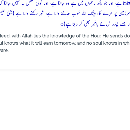
تارتا ہے، اور جو کچھ رحموں میں ہے وہ جانتا ہے، اور کوئی شخص یہ نہیں جانتا ک
سرزمین پر مرے گا، بیشک اللہ خوب جاننے والا ہے، خبر رکھنے والا ہے (یعنی علیم
o
ور جسے پسند فرمائے باخبر بھی کر دیتا ہے)
deed, with Allah lies the knowledge of the Hour. He sends d
l knows what it will earn tomorrow, and no soul knows in what 
are.