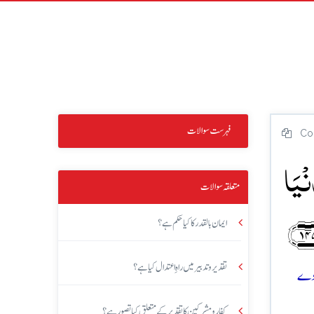
فہرست سوالات
Co
نۡیَا
متعلقہ سوالات
ایمان بالقدر کا کیا حکم ہے؟
تقدیر و تدبیر میں راہِ اعتدال کیا ہے؟
 دے
کفار و مشرکین کا تقدیر کے متعلق کیا تصور ہے؟