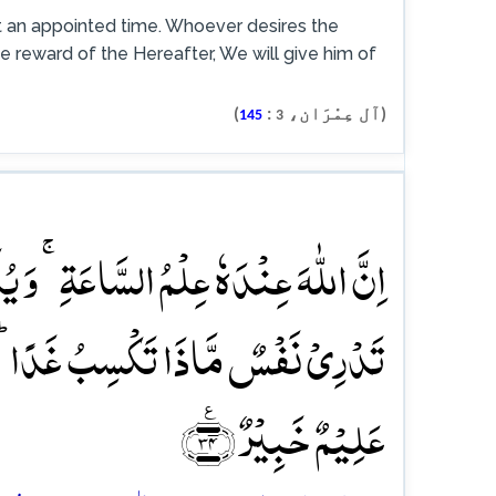
h at an appointed time. Whoever desires the
he reward of the Hereafter, We will give him of
(آل عِمْرَان،
:
)
145
3
اِنَّ اللّٰہَ عِنۡدَہٗ عِلۡمُ السَّاعَۃِ ۚ وَ یُ
تَدۡرِیۡ نَفۡسٌ مَّاذَا تَکۡسِبُ غَدًا ؕ وَ 
عَلِیۡمٌ خَبِیۡرٌ ﴿٪۳۴﴾