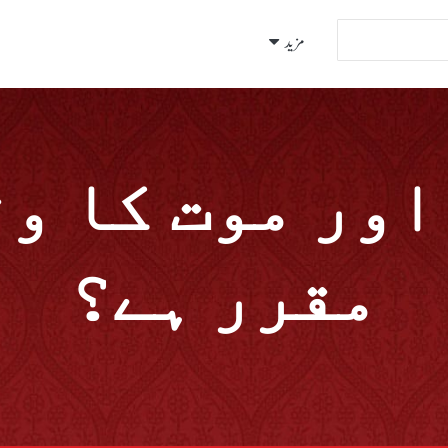
مزید
اور موت کا وق
مقرر ہے؟