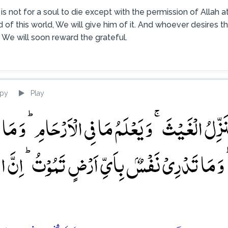
t is not for a soul to die except with the permission of Alla
 of this world, We will give him of it. And whoever desires t
d We will soon reward the grateful.
py
Play
نَزِّلُ الۡغَیۡثَ ۚ وَ یَعۡلَمُ مَا فِی الۡاَرۡحَامِ ؕ وَ مَا
مَا تَدۡرِیۡ نَفۡسٌۢ بِاَیِّ اَرۡضٍ تَمُوۡتُ ؕ اِنَّ الل