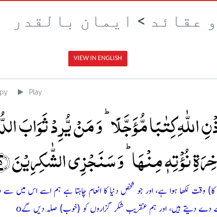
و عقائد
>
ایمان بالقدر
VIEW IN ENGLISH
py
Play
نِ اللّٰہِ کِتٰبًا مُّؤَجَّلًا ؕ وَ مَنۡ یُّرِدۡ ثَوَابَ الدُّ
ٰخِرَۃِ نُؤۡتِہٖ مِنۡہَا ؕ وَ سَنَجۡزِی الشّٰکِرِیۡنَ ﴿۱۴۵﴾
اس کا) وقت لکھا ہوا ہے، اور جو شخص دنیا کا انعام چاہتا ہے ہم اسے اس میں سے
o
 سے دے دیتے ہیں، اور ہم عنقریب شکر گزاروں کو (خوب) صلہ دیں گے