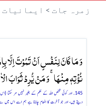
زمرہ جات >
ایمانیات 
وَ مَا کَانَ لِنَفۡسٍ اَنۡ تَمُوۡتَ اِلَّا بِاِذۡ
نُؤۡتِہٖ مِنۡہَا ۚ وَ مَنۡ یُّرِدۡ ثَوَابَ الۡا
145. اور کوئی شخص اللہ کے حکم کے بغیر نہیں مر سکتا (
دیتے ہیں، اور جو آخرت کا انعام چاہتا ہے ہم اسے اس میں