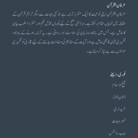
عرفان القرآن
عرفان القرآن اپنی نوعیت کا ایک منفرد ترجمہ ہے جو کئی جہات سے دیگر تراجم قرآن کے
مقابلہ میں نمایاں مقام رکھتا ہے۔ ہر ذہنی سطح کے لیے یکساں قابل فہم اور منفرد اسلوب بیان
کا حامل ہے، جس میں بامحاورہ زبان کی سلاست اور روانی ہے۔ یہ ترجمہ ہونے کے باوجود
تفسیری شان کا بھی حامل ہے اور آیات کے مفاہیم کی وضاحت جاننے کے لیے قاری کو تفسیری
حوالوں سے بے نیاز کر دیتا ہے۔
فوری رابطے
شیخ الاسلام
ڈاؤن لوڈز
خریداری
تبصرہ جات
ویب سائٹس