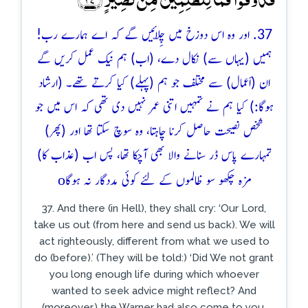
37. اور وہ اس دوزخ میں چِلّائیں گے کہ اے ہمارے رب!
ہمیں (یہاں سے) نکال دے، (اب) ہم نیک عمل کریں گے
ان (اَعمال) سے مختلف جو ہم (پہلے) کیا کرتے تھے۔ (ارشاد
ہوگا:) کیا ہم نے تمہیں اتنی عمر نہیں دی تھی کہ اس میں جو
شخص نصیحت حاصل کرنا چاہتا، وہ سوچ سکتا تھا اور (پھر)
تمہارے پاس ڈر سنانے والا بھی آچکا تھا، پس اب (عذاب کا)
o
مزہ چکھو سو ظالموں کے لئے کوئی مددگار نہ ہوگا
37. And there (in Hell), they shall cry: ‘Our Lord,
take us out (from here and send us back). We will
act righteously, different from what we used to
do (before).’ (They will be told:) ‘Did We not grant
you long enough life during which whoever
wanted to seek advice might reflect? And
(moreover,) the Warner had also come to you.