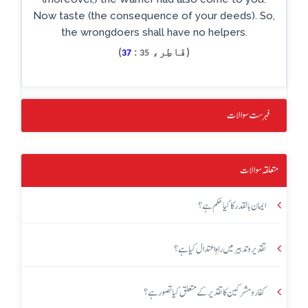
Now taste (the consequence of your deeds). So,
the wrongdoers shall have no helpers.
(فَاطِر،
:
)
37
35
فہرست سوالات
متعلقہ سوالات
ایمان بالقدر کا کیا حکم ہے؟
تقدیر و تدبیر میں راہِ اعتدال کیا ہے؟
کفار و مشرکین کا تقدیر کے متعلق کیا تصور ہے؟