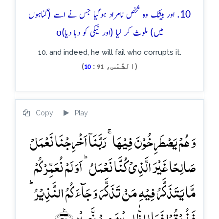
10. اور بیشک وہ شخص نامراد ہوگیا جس نے اسے (گناہوں
o
میں) ملوث کر لیا (اور نیکی کو دبا دیا)
10. and indeed, he will fail who corrupts it.
(الشَّمْس،
:
)
10
91
Copy
Play
وَ ہُمۡ یَصۡطَرِخُوۡنَ فِیۡہَا ۚ رَبَّنَاۤ اَخۡرِجۡنَا نَعۡمَلۡ
صَالِحًا غَیۡرَ الَّذِیۡ کُنَّا نَعۡمَلُ ؕ اَوَ لَمۡ نُعَمِّرۡکُمۡ
مَّا یَتَذَکَّرُ فِیۡہِ مَنۡ تَذَکَّرَ وَ جَآءَکُمُ النَّذِیۡرُ ؕ
فَذُوۡقُوۡا فَمَا لِلظّٰلِمِیۡنَ مِنۡ نَّصِیۡرٍ ﴿٪۳۷﴾