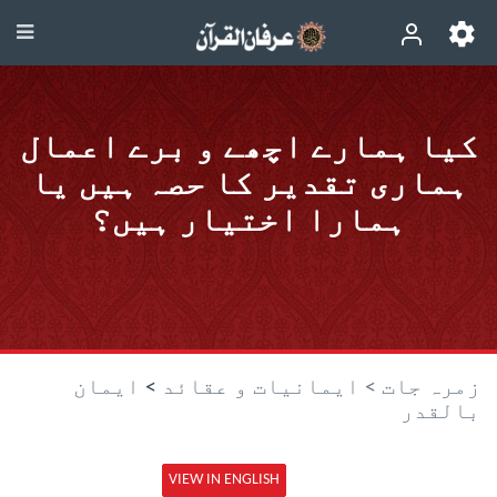
کیا ہمارے اچھے و برے اعمال
ہماری تقدیر کا حصہ ہیں یا
ہمارا اختیار ہیں؟
زمرہ جات >
ایمانیات و عقائد
>
ایمان
بالقدر
VIEW IN ENGLISH