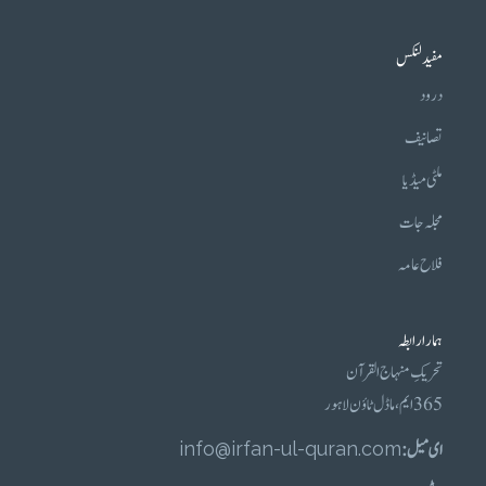
مفید لنکس
درود
تصانیف
ملٹی میڈیا
مجلہ جات
فلاح عامہ
ہمارا رابطہ
تحریکِ منہاج القرآن
365 ایم، ماڈل ٹاؤن لاہور
ای میل :
info@irfan-ul-quran.com