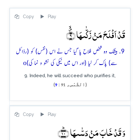
Copy
Play
قَدۡ اَفۡلَحَ مَنۡ زَکّٰىہَا ۪ۙ﴿۹﴾
9. بیشک وہ شخص فلاح پا گیا جس نے اس (نفس) کو (رذائل
o
سے) پاک کر لیا (اور اس میں نیکی کی نشو و نما کی)
9. Indeed, he will succeed who purifies it,
(الشَّمْس،
:
)
9
91
Copy
Play
وَ قَدۡ خَابَ مَنۡ دَسّٰىہَا ﴿ؕ۱۰﴾