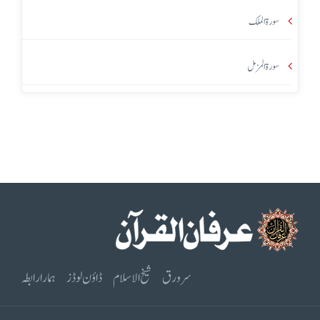
سورۃ الملک
سورۃ المزمل
سرورق
شیخ الاسلام
ڈاؤن لوڈز
ہمارا رابطہ