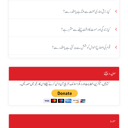
کیا رزق ہماری محنت سے ملتا ہے یا مقدر سے؟
کیا زندگی اور موت کا وقت پہلے سے مقرر ہے؟
قوم کی اصلاحِ احوال کوشش سے بدلتی ہے یا مقدر سے؟
عطیہ دیجئے
کتابیں، میگزین، خطابات اور دیگر اسلامک لٹریچر آن لائن کرنے کیلئے اس کار خیر میں حصہ لیں۔
سورہ