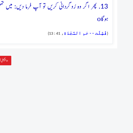
13. پھر اگر وہ رُوگردانی کریں تو آپ فرما دیں: میں
o
ہوگا
فُصِّلَت - - حٰم السَّجْدَة
، 41 : 13)
(
پچھلی آیت »