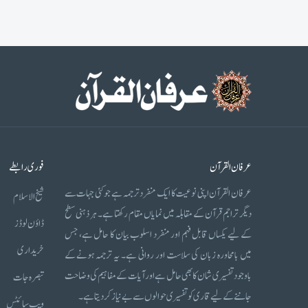
عرفان القرآن
فوری رابطے
عرفان القرآن اپنی نوعیت کا ایک منفرد ترجمہ ہے جو کئی جہات سے
شیخ الاسلام
دیگر تراجم قرآن کے مقابلہ میں نمایاں مقام رکھتا ہے۔ ہر ذہنی سطح
ڈاؤن لوڈز
کے لیے یکساں قابل فہم اور منفرد اسلوب بیان کا حامل ہے، جس
خریداری
میں بامحاورہ زبان کی سلاست اور روانی ہے۔ یہ ترجمہ ہونے کے
باوجود تفسیری شان کا بھی حامل ہے اور آیات کے مفاہیم کی وضاحت
تبصرہ جات
جاننے کے لیے قاری کو تفسیری حوالوں سے بے نیاز کر دیتا ہے۔
ویب سائٹس