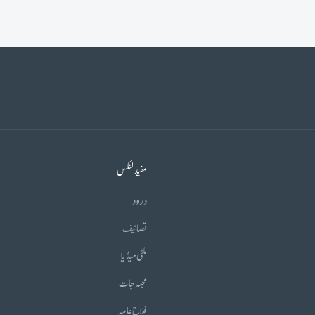
مفید لنکس
درود
تصانیف
ملٹی میڈیا
مجلہ جات
فلاح عامہ