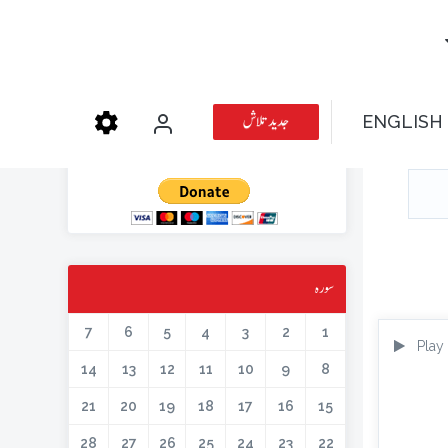
عطیہ دیجئے
جدید تلاش
ENGLISH
کتابیں، میگزین، خطابات اور دیگر اسلامک لٹریچر آن لائن کرنے کیلئے اس کار
خیر میں حصہ لیں۔
سورہ
7
6
5
4
3
2
1
Play
14
13
12
11
10
9
8
21
20
19
18
17
16
15
28
27
26
25
24
23
22