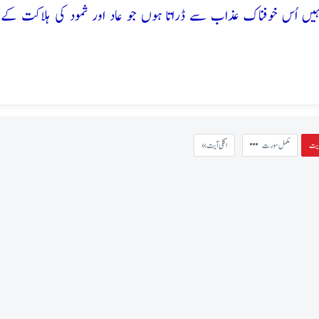
 تمہیں اُس خوفناک عذاب سے ڈراتا ہوں جو عاد اور ثمود کی ہلاکت کے م
مکمل سورت
« اگلی آیت