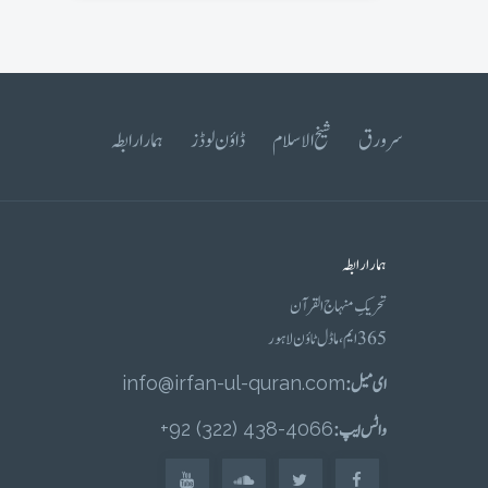
سرورق
شیخ الاسلام
ڈاؤن لوڈز
ہمارا رابطہ
ہمارا رابطہ
تحریکِ منہاج القرآن
365 ایم، ماڈل ٹاؤن لاہور
ای میل :
info@irfan-ul-quran.com
واٹس ایپ :
4066-438 (322) 92+