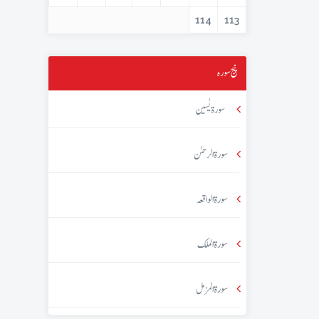
114
113
پنج سورہ
سورۃ یٰسین
سورۃ الرحمٰن
سورۃ الواقعہ
سورۃ الملک
سورۃ المزمل