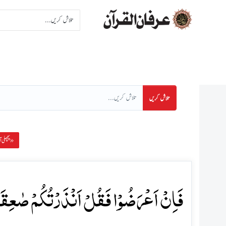
اِنتخاب سورت
اِنتخاب پا
تلاش کریں
پچھلی آیت »
فَاِنۡ اَعۡرَضُوۡا فَقُلۡ اَنۡذَرۡتُکُمۡ صٰعِقَۃً 