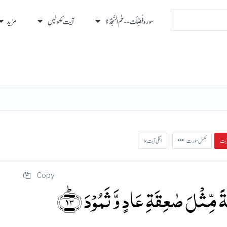
سورہ فُصِّلَت - - حٰم السَّجْدَة
آیت کھولیں
مزید
رہ
رُكوع
مکمل سورت
« اگلی آیت
Copy
مِّثۡلَ صٰعِقَۃِ عَادٍ وَّ ثَمُوۡدَ ﴿ؕ۱۳﴾