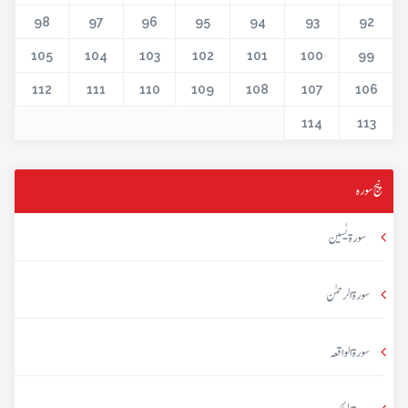
98
97
96
95
94
93
92
105
104
103
102
101
100
99
112
111
110
109
108
107
106
114
113
پنج سورہ
سورۃ یٰسین
سورۃ الرحمٰن
سورۃ الواقعہ