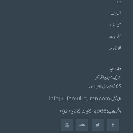
درود
تصانیف
ملٹی میڈیا
مجلہ جات
فلاح عامہ
ہمارا رابطہ
تحریکِ منہاج القرآن
365 ایم، ماڈل ٹاؤن لاہور
ای میل :
info@irfan-ul-quran.com
واٹس ایپ :
4066-438 (322) 92+