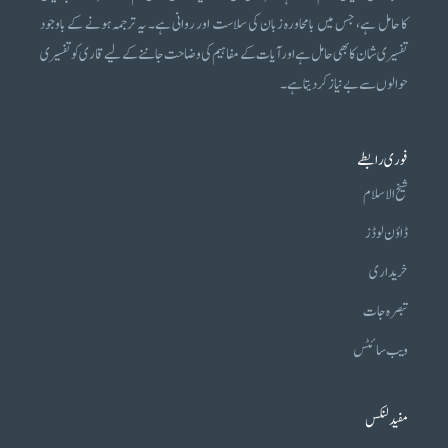
کا حامل ہے، جس میں بامحاورہ زبان کی سلاست اور روانی ہے۔ یہ ترجمہ ہونے کے باوجود
تفسیری شان کا بھی حامل ہے اور آیات کے مفاہیم کی وضاحت جاننے کے لیے قاری کو تفسیری
حوالوں سے بے نیاز کر دیتا ہے۔
فوری رابطے
شیخ الاسلام
ڈاؤن لوڈز
خریداری
تبصرہ جات
ویب سائٹس
مفید لنکس