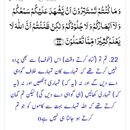
وَ مَا کُنۡتُمۡ تَسۡتَتِرُوۡنَ اَنۡ یَّشۡہَدَ عَلَیۡکُمۡ سَمۡعُکُمۡ
وَ لَاۤ اَبۡصَارُکُمۡ وَ لَا جُلُوۡدُکُمۡ وَ لٰکِنۡ ظَنَنۡتُمۡ اَنَّ اللّٰہَ لَا
یَعۡلَمُ کَثِیۡرًا مِّمَّا تَعۡمَلُوۡنَ ﴿۲۲﴾
22. تم تو (گناہ کرتے وقت) اس (خوف) سے بھی پردہ
نہیں کرتے تھے کہ تمہارے کان تمہارے خلاف گواہی
دے دیں گے اور نہ (یہ کہ) تمہاری آنکھیں اور نہ (یہ
کہ) تمہاری کھالیں (ہی گواہی دے دیں گی) لیکن تم گمان
کرتے تھے کہ اللہ تمہارے بہت سے کاموں کو جو تم
o
کرتے ہو جانتا ہی نہیں ہے