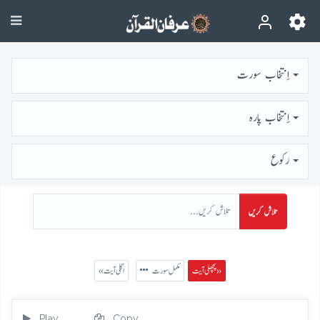
اِنتخاب سورت
اِنتخاب پارہ
رُكوع
تلاش کریں
پچھلی آیت »
مکمل سورت
« اگلی آیت
Play
Copy