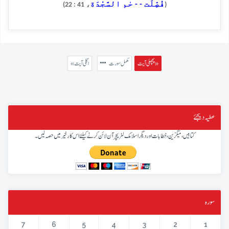
فُصِّلَت - - حٰم السَّجْدَة
، 41 : 22)
(
پچھلی آیت »
مکمل سورت
« اگلی آیت
عطیہ دیجئے
کتابیں، میگزین، خطابات اور دیگر اسلامک لٹریچر آن لائن کرنے کیلئے اس کار خیر میں حصہ لیں۔
سورہ
7
6
5
4
3
2
1