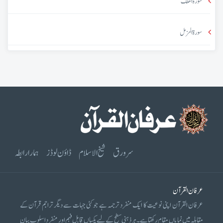
سورۃ الملک
سورۃ المزمل
سرورق
شیخ الاسلام
ڈاؤن لوڈز
ہمارا رابطہ
عرفان القرآن
عرفان القرآن اپنی نوعیت کا ایک منفرد ترجمہ ہے جو کئی جہات سے دیگر تراجم قرآن کے
مقابلہ میں نمایاں مقام رکھتا ہے۔ ہر ذہنی سطح کے لیے یکساں قابل فہم اور منفرد اسلوب بیان