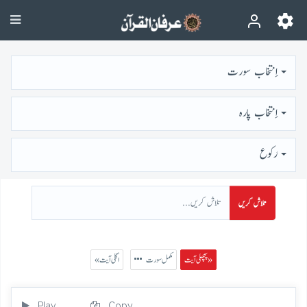
اِنتخاب سورت
اِنتخاب پارہ
رُكوع
تلاش کریں
پچھلی آیت »
مکمل سورت
« اگلی آیت
Play
Copy