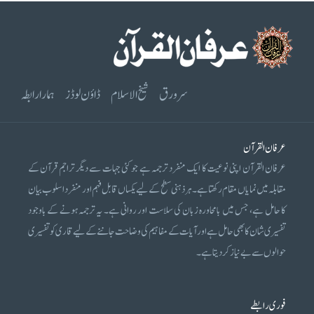
سرورق
شیخ الاسلام
ڈاؤن لوڈز
ہمارا رابطہ
عرفان القرآن
عرفان القرآن اپنی نوعیت کا ایک منفرد ترجمہ ہے جو کئی جہات سے دیگر تراجم قرآن کے
مقابلہ میں نمایاں مقام رکھتا ہے۔ ہر ذہنی سطح کے لیے یکساں قابل فہم اور منفرد اسلوب بیان
کا حامل ہے، جس میں بامحاورہ زبان کی سلاست اور روانی ہے۔ یہ ترجمہ ہونے کے باوجود
تفسیری شان کا بھی حامل ہے اور آیات کے مفاہیم کی وضاحت جاننے کے لیے قاری کو تفسیری
حوالوں سے بے نیاز کر دیتا ہے۔
فوری رابطے