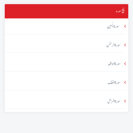
پنج سورہ
سورۃ یٰسین
سورۃ الرحمٰن
سورۃ الواقعہ
سورۃ الملک
سورۃ المزمل