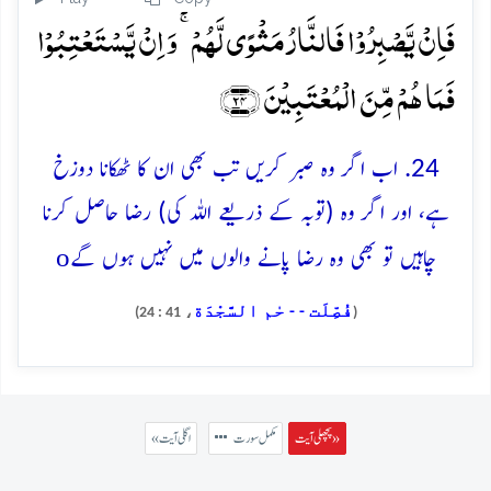
فَاِنۡ یَّصۡبِرُوۡا فَالنَّارُ مَثۡوًی لَّہُمۡ ۚ وَ اِنۡ یَّسۡتَعۡتِبُوۡا
فَمَا ہُمۡ مِّنَ الۡمُعۡتَبِیۡنَ ﴿۲۴﴾
24. اب اگر وہ صبر کریں تب بھی ان کا ٹھکانا دوزخ
ہے، اور اگر وہ (توبہ کے ذریعے اللہ کی) رضا حاصل کرنا
o
چاہیں تو بھی وہ رضا پانے والوں میں نہیں ہوں گے
فُصِّلَت - - حٰم السَّجْدَة
، 41 : 24)
(
پچھلی آیت »
مکمل سورت
« اگلی آیت