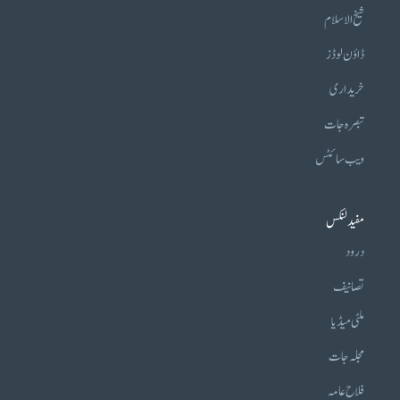
شیخ الاسلام
ڈاؤن لوڈز
خریداری
تبصرہ جات
ویب سائٹس
مفید لنکس
درود
تصانیف
ملٹی میڈیا
مجلہ جات
فلاح عامہ