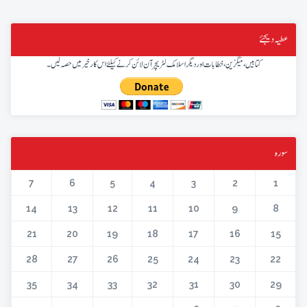
عطیہ دیجئے
کتابیں، میگزین، خطابات اور دیگر اسلامک لٹریچر آن لائن کرنے کیلئے اس کار خیر میں حصہ لیں۔
سورہ
7
6
5
4
3
2
1
14
13
12
11
10
9
8
21
20
19
18
17
16
15
28
27
26
25
24
23
22
35
34
33
32
31
30
29