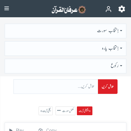
اِنتخاب سورت
اِنتخاب پارہ
رُكوع
تلاش کریں
پچھلی آیت »
مکمل سورت
« اگلی آیت
Play
Copy