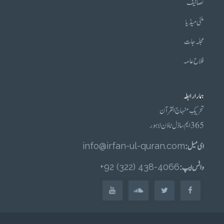
تصانیف
ملٹی میڈیا
مجلہ جات
فلاح عامہ
ہمارا رابطہ
تحریکِ منہاج القرآن
365 ایم، ماڈل ٹاؤن لاہور
ای میل :
info@irfan-ul-quran.com
واٹس ایپ :
4066-438 (322) 92+