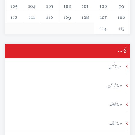
105
104
103
102
101
100
99
112
111
110
109
108
107
106
114
113
پنج سورہ
سورۃ یٰسین
سورۃ الرحمٰن
سورۃ الواقعہ
سورۃ الملک