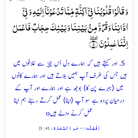
وَ قَالُوۡا قُلُوۡبُنَا فِیۡۤ اَکِنَّۃٍ مِّمَّا تَدۡعُوۡنَاۤ اِلَیۡہِ وَ فِیۡۤ
اٰذَانِنَا وَقۡرٌ وَّ مِنۡۢ بَیۡنِنَا وَ بَیۡنِکَ حِجَابٌ فَاعۡمَلۡ
اِنَّنَا عٰمِلُوۡنَ ؓ﴿۵﴾
5. اور کہتے ہیں کہ ہمارے دل اُس چیز سے غلافوں میں
ہیں جس کی طرف آپ ہمیں بلاتے ہیں اور ہمارے کانوں
میں (بہرے پن کا) بوجھ ہے اور ہمارے اور آپ کے
درمیان پردہ ہے سو آپ (اپنا) عمل کرتے رہئے ہم اپنا
o
عمل کرنے والے ہیں
فُصِّلَت - - حٰم السَّجْدَة
، 41 : 5)
(