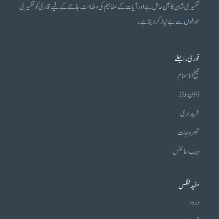
تفسیری شان کا بھی حامل ہے اور آیات کے مفاہیم کی وضاحت جاننے کے لیے قاری کو تفسیری
حوالوں سے بے نیاز کر دیتا ہے۔
فوری رابطے
شیخ الاسلام
ڈاؤن لوڈز
خریداری
تبصرہ جات
ویب سائٹس
مفید لنکس
درود