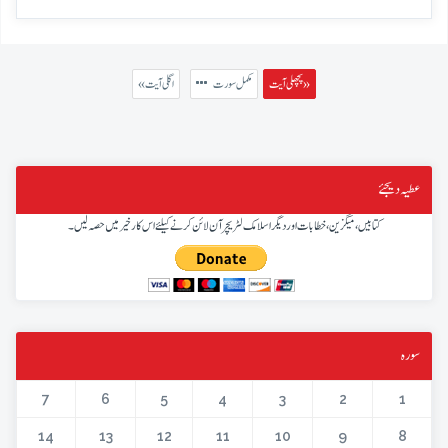
پچھلی آیت »
مکمل سورت
« اگلی آیت
عطیہ دیجئے
کتابیں، میگزین، خطابات اور دیگر اسلامک لٹریچر آن لائن کرنے کیلئے اس کار خیر میں حصہ لیں۔
سورہ
7
6
5
4
3
2
1
14
13
12
11
10
9
8