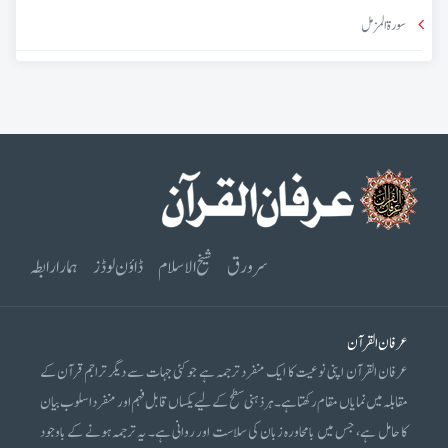
سورۃ المزمل
سرورق
شیخ الاسلام
ڈاؤن لوڈز
ہمارا رابطہ
عرفان القرآن
عرفان القرآن اپنی نوعیت کا ایک منفرد ترجمہ ہے جو کئی جہات سے دیگر تراجم قرآن کے
مقابلہ میں نمایاں مقام رکھتا ہے۔ ہر ذہنی سطح کے لیے یکساں قابل فہم اور منفرد اسلوب بیان
کا حامل ہے، جس میں بامحاورہ زبان کی سلاست اور روانی ہے۔ یہ ترجمہ ہونے کے باوجود