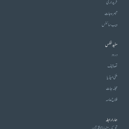
خریداری
تبصرہ جات
ویب سائٹس
مفید لنکس
درود
تصانیف
ملٹی میڈیا
مجلہ جات
فلاح عامہ
ہمارا رابطہ
تحریکِ منہاج القرآن