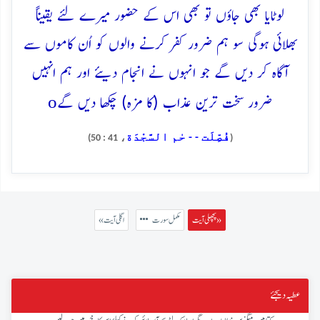
لوٹایا بھی جاؤں تو بھی اس کے حضور میرے لئے یقیناً
بھلائی ہوگی سو ہم ضرور کفر کرنے والوں کو اُن کاموں سے
آگاہ کر دیں گے جو انہوں نے انجام دیئے اور ہم انہیں
o
ضرور سخت ترین عذاب (کا مزہ) چکھا دیں گے
فُصِّلَت - - حٰم السَّجْدَة
، 41 : 50)
(
پچھلی آیت »
مکمل سورت
« اگلی آیت
عطیہ دیجئے