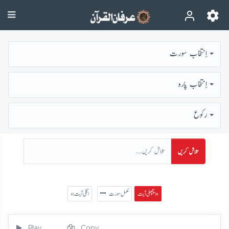
اِنتخاب سورت
اِنتخاب پارہ
رُكوع
تلاش کریں
پچھلی آیت »
مکمل سورت
« اگلی آیت
Play
Copy