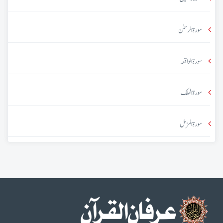
سورۃ الرحمٰن
سورۃ الواقعہ
سورۃ الملک
سورۃ المزمل