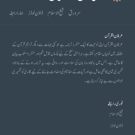
سرورق
شیخ الاسلام
ڈاؤن لوڈز
ہمارا رابطہ
عرفان القرآن
عرفان القرآن اپنی نوعیت کا ایک منفرد ترجمہ ہے جو کئی جہات سے دیگر تراجم قرآن کے
مقابلہ میں نمایاں مقام رکھتا ہے۔ ہر ذہنی سطح کے لیے یکساں قابل فہم اور منفرد اسلوب بیان
کا حامل ہے، جس میں بامحاورہ زبان کی سلاست اور روانی ہے۔ یہ ترجمہ ہونے کے باوجود
تفسیری شان کا بھی حامل ہے اور آیات کے مفاہیم کی وضاحت جاننے کے لیے قاری کو تفسیری
حوالوں سے بے نیاز کر دیتا ہے۔
فوری رابطے
شیخ الاسلام
ڈاؤن لوڈز