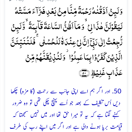
وَ لَئِنۡ اَذَقۡنٰہُ رَحۡمَۃً مِّنَّا مِنۡۢ بَعۡدِ ضَرَّآءَ مَسَّتۡہُ
لَیَقُوۡلَنَّ ہٰذَا لِیۡ ۙ وَ مَاۤ اَظُنُّ السَّاعَۃَ قَآئِمَۃً ۙ وَّ لَئِنۡ
رُّجِعۡتُ اِلٰی رَبِّیۡۤ اِنَّ لِیۡ عِنۡدَہٗ لَلۡحُسۡنٰی ۚ فَلَنُنَبِّئَنَّ
الَّذِیۡنَ کَفَرُوۡا بِمَا عَمِلُوۡا ۫ وَ لَنُذِیۡقَنَّہُمۡ مِّنۡ
عَذَابٍ غَلِیۡظٍ ﴿۵۰﴾
50. اور اگر ہم اسے اپنی جانب سے رحمت (کا مزہ) چکھا
دیں اُس تکلیف کے بعد جو اُسے پہنچ چکی تھی تو وہ ضرور
کہنے لگتا ہے کہ یہ تو میرا حق تھا اور میں نہیں سمجھتا کہ
قیامت برپا ہونے والی ہے اور اگر میں اپنے رب کی طرف