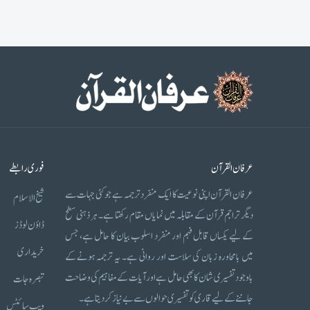
عرفان القرآن
فوری رابطے
عرفان القرآن اپنی نوعیت کا ایک منفرد ترجمہ ہے جو کئی جہات سے
شیخ الاسلام
دیگر تراجم قرآن کے مقابلہ میں نمایاں مقام رکھتا ہے۔ ہر ذہنی سطح
ڈاؤن لوڈز
کے لیے یکساں قابل فہم اور منفرد اسلوب بیان کا حامل ہے، جس
خریداری
میں بامحاورہ زبان کی سلاست اور روانی ہے۔ یہ ترجمہ ہونے کے
باوجود تفسیری شان کا بھی حامل ہے اور آیات کے مفاہیم کی وضاحت
تبصرہ جات
جاننے کے لیے قاری کو تفسیری حوالوں سے بے نیاز کر دیتا ہے۔
ویب سائٹس