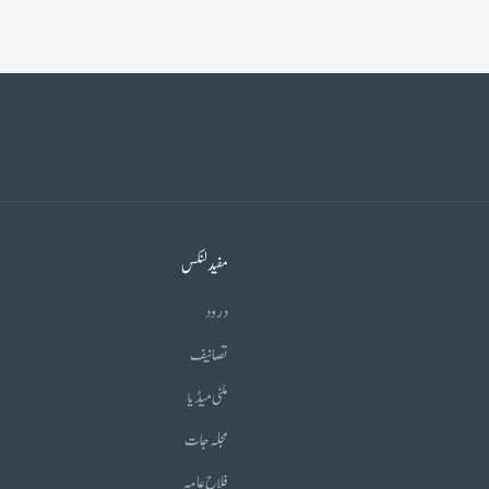
مفید لنکس
درود
تصانیف
ملٹی میڈیا
مجلہ جات
فلاح عامہ