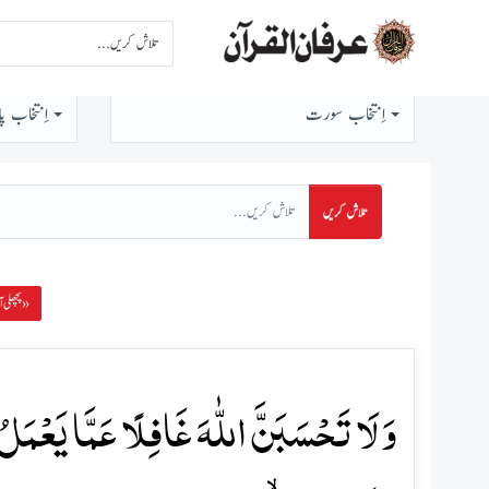
اِنتخاب سورت
اِنتخاب پا
تلاش کریں
پچھلی آیت »
وَ لَا تَحۡسَبَنَّ اللّٰہَ غَافِلًا عَمَّا یَعۡمَلُ