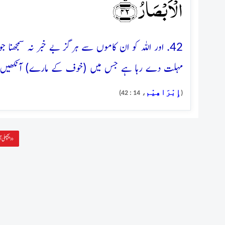
الۡاَبۡصَارُ ﴿ۙ۴۲﴾
42. اور اللہ کو ان کاموں سے ہرگز بے خبر نہ سمجھن
مہلت دے رہا ہے جس میں (خوف کے مارے) آنکھیں پھٹ
إِبْرَاهِيْم
، 14 : 42)
(
پچھلی آیت »