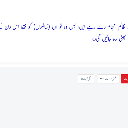
ا جو ظالم انجام دے رہے ہیں، بس وہ تو ان (ظالموں) کو فقط اس دن 
o
ی رہ جائیں گی
مکمل سورت
« اگلی آیت