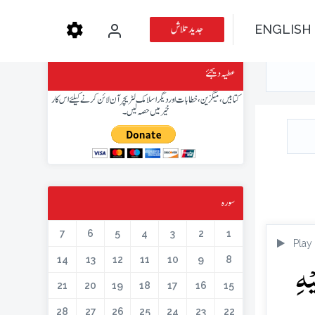
جدید تلاش
ENGLISH
عطیہ دیجئے
کتابیں، میگزین، خطابات اور دیگر اسلامک لٹریچر آن لائن کرنے کیلئے اس کار
خیر میں حصہ لیں۔
سورہ
7
6
5
4
3
2
1
Play
ۡہِ
14
13
12
11
10
9
8
21
20
19
18
17
16
15
28
27
26
25
24
23
22