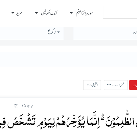
سورہ إِبْرَاهِيْم
آیت کھولیں
مزید
رہ
رُكوع
مکمل سورت
« اگلی آیت
Copy
 الظّٰلِمُوۡنَ ۬ؕ اِنَّمَا یُؤَخِّرُہُمۡ لِیَوۡمٍ تَشۡخَصُ فِی