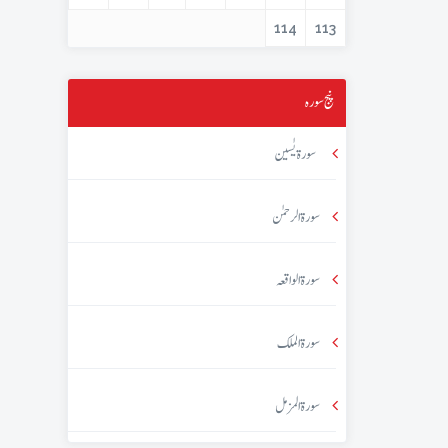
114
113
پنج سورہ
سورۃ یٰسین
سورۃ الرحمٰن
سورۃ الواقعہ
سورۃ الملک
سورۃ المزمل