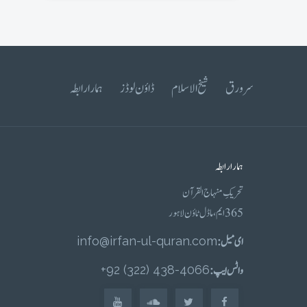
سرورق
شیخ الاسلام
ڈاؤن لوڈز
ہمارا رابطہ
ہمارا رابطہ
تحریکِ منہاج القرآن
365 ایم، ماڈل ٹاؤن لاہور
ای میل :
info@irfan-ul-quran.com
واٹس ایپ :
4066-438 (322) 92+