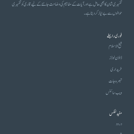
تفسیری شان کا بھی حامل ہے اور آیات کے مفاہیم کی وضاحت جاننے کے لیے قاری کو تفسیری
حوالوں سے بے نیاز کر دیتا ہے۔
فوری رابطے
شیخ الاسلام
ڈاؤن لوڈز
خریداری
تبصرہ جات
ویب سائٹس
مفید لنکس
درود