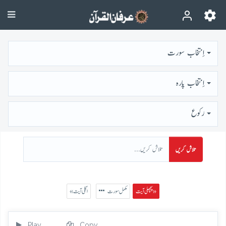
اِنتخاب سورت
اِنتخاب پارہ
رُكوع
تلاش کریں
پچھلی آیت »
مکمل سورت
« اگلی آیت
Play
Copy