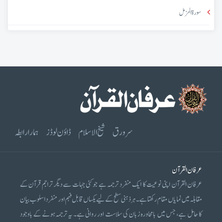
سورۃ المزمل
سرورق
شیخ الاسلام
ڈاؤن لوڈز
ہمارا رابطہ
عرفان القرآن
عرفان القرآن اپنی نوعیت کا ایک منفرد ترجمہ ہے جو کئی جہات سے دیگر تراجم قرآن کے
مقابلہ میں نمایاں مقام رکھتا ہے۔ ہر ذہنی سطح کے لیے یکساں قابل فہم اور منفرد اسلوب بیان
کا حامل ہے، جس میں بامحاورہ زبان کی سلاست اور روانی ہے۔ یہ ترجمہ ہونے کے باوجود