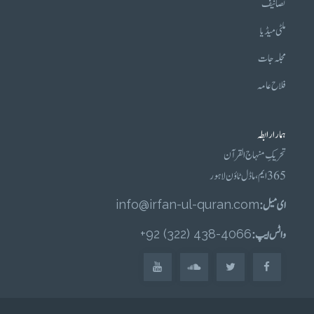
تصانیف
ملٹی میڈیا
مجلہ جات
فلاح عامہ
ہمارا رابطہ
تحریکِ منہاج القرآن
365 ایم، ماڈل ٹاؤن لاہور
ای میل :
info@irfan-ul-quran.com
واٹس ایپ :
4066-438 (322) 92+