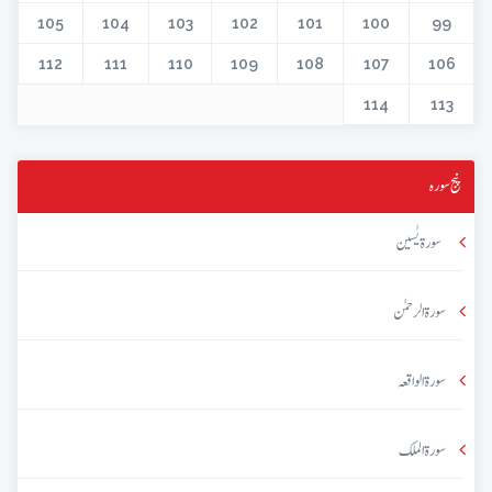
105
104
103
102
101
100
99
112
111
110
109
108
107
106
114
113
پنج سورہ
سورۃ یٰسین
سورۃ الرحمٰن
سورۃ الواقعہ
سورۃ الملک