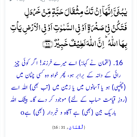
یٰبُنَیَّ اِنَّہَاۤ اِنۡ تَکُ مِثۡقَالَ حَبَّۃٍ مِّنۡ خَرۡدَلٍ
فَتَکُنۡ فِیۡ صَخۡرَۃٍ اَوۡ فِی السَّمٰوٰتِ اَوۡ فِی الۡاَرۡضِ یَاۡتِ
بِہَا اللّٰہُ ؕ اِنَّ اللّٰہَ لَطِیۡفٌ خَبِیۡرٌ ﴿۱۶﴾
16. (لقمان نے کہا:) اے میرے فرزند! اگر کوئی چیز
رائی کے دانہ کے برابر ہو، پھر خواہ وہ کسی چٹان میں
(چھُپی) ہو یا آسمانوں میں یا زمین میں (تب بھی) اللہ اسے
(روزِ قیامت حساب کے لئے) موجود کر دے گا۔ بیشک اللہ
o
باریک بین (بھی) ہے آگاہ و خبردار (بھی) ہے
لُقْمَان
، 31 : 16)
(