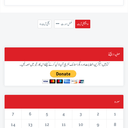
پچھلی آیت »
مکمل سورت
« اگلی آیت
عطیہ دیجئے
کتابیں، میگزین، خطابات اور دیگر اسلامک لٹریچر آن لائن کرنے کیلئے اس کار خیر میں حصہ لیں۔
سورہ
7
6
5
4
3
2
1
14
13
12
11
10
9
8