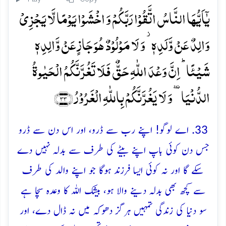
یٰۤاَیُّہَا النَّاسُ اتَّقُوۡا رَبَّکُمۡ وَ اخۡشَوۡا یَوۡمًا لَّا یَجۡزِیۡ
وَالِدٌ عَنۡ وَّلَدِہٖ ۫ وَ لَا مَوۡلُوۡدٌ ہُوَ جَازٍ عَنۡ وَّالِدِہٖ
شَیۡئًا ؕ اِنَّ وَعۡدَ اللّٰہِ حَقٌّ فَلَا تَغُرَّنَّکُمُ الۡحَیٰوۃُ
الدُّنۡیَا ٝ وَ لَا یَغُرَّنَّکُمۡ بِاللّٰہِ الۡغَرُوۡرُ ﴿۳۳﴾
33. اے لوگو! اپنے رب سے ڈرو، اور اس دن سے ڈرو
جس دن کوئی باپ اپنے بیٹے کی طرف سے بدلہ نہیں دے
سکے گا اور نہ کوئی ایسا فرزند ہوگا جو اپنے والد کی طرف
سے کچھ بھی بدلہ دینے والا ہو، بیشک اللہ کا وعدہ سچا ہے
سو دنیا کی زندگی تمہیں ہرگز دھوکہ میں نہ ڈال دے، اور