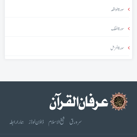
سورۃ الواقعہ
سورۃ الملک
سورۃ المزمل
سرورق
شیخ الاسلام
ڈاؤن لوڈز
ہمارا رابطہ