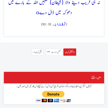
نہ ہی فریب دینے والا (شیطان) تمہیں اللہ کے بارے میں
o
دھوکہ میں ڈال دے
لُقْمَان
، 31 : 33)
(
پچھلی آیت »
مکمل سورت
« اگلی آیت
عطیہ دیجئے
کتابیں، میگزین، خطابات اور دیگر اسلامک لٹریچر آن لائن کرنے کیلئے اس کار خیر میں حصہ لیں۔