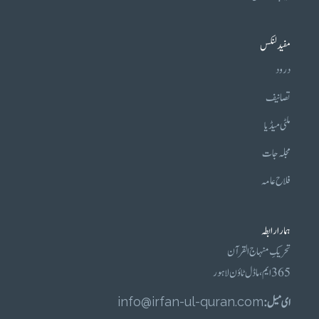
مفید لنکس
درود
تصانیف
ملٹی میڈیا
مجلہ جات
فلاح عامہ
ہمارا رابطہ
تحریکِ منہاج القرآن
365 ایم، ماڈل ٹاؤن لاہور
ای میل :
info@irfan-ul-quran.com