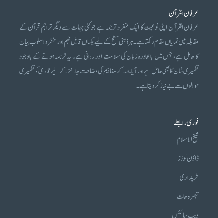
عرفان القرآن
عرفان القرآن اپنی نوعیت کا ایک منفرد ترجمہ ہے جو کئی جہات سے دیگر تراجم قرآن کے
مقابلہ میں نمایاں مقام رکھتا ہے۔ ہر ذہنی سطح کے لیے یکساں قابل فہم اور منفرد اسلوب بیان
کا حامل ہے، جس میں بامحاورہ زبان کی سلاست اور روانی ہے۔ یہ ترجمہ ہونے کے باوجود
تفسیری شان کا بھی حامل ہے اور آیات کے مفاہیم کی وضاحت جاننے کے لیے قاری کو تفسیری
حوالوں سے بے نیاز کر دیتا ہے۔
فوری رابطے
شیخ الاسلام
ڈاؤن لوڈز
خریداری
تبصرہ جات
ویب سائٹس