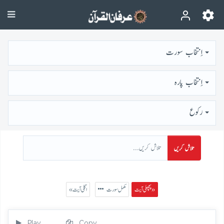
اِنتخاب سورت
اِنتخاب پارہ
رُكوع
تلاش کریں
پچھلی آیت »
مکمل سورت
« اگلی آیت
Play
Copy