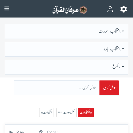
اِنتخاب سورت
اِنتخاب پارہ
رُكوع
تلاش کریں
پچھلی آیت »
مکمل سورت
« اگلی آیت
Play
Copy