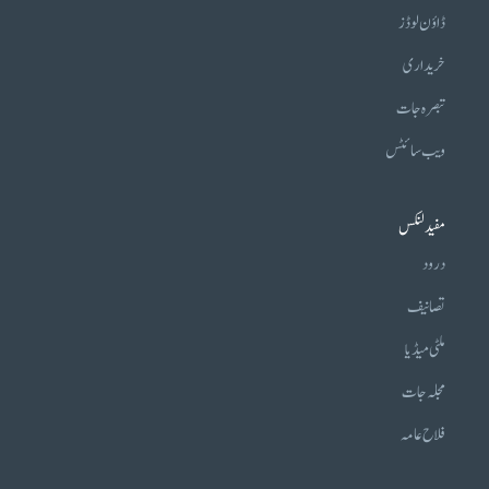
ڈاؤن لوڈز
خریداری
تبصرہ جات
ویب سائٹس
مفید لنکس
درود
تصانیف
ملٹی میڈیا
مجلہ جات
فلاح عامہ