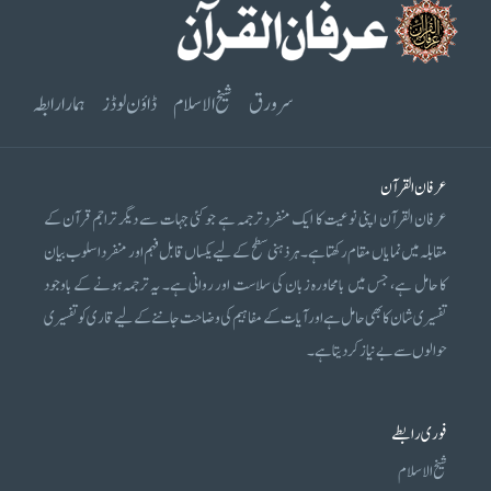
سرورق
شیخ الاسلام
ڈاؤن لوڈز
ہمارا رابطہ
عرفان القرآن
عرفان القرآن اپنی نوعیت کا ایک منفرد ترجمہ ہے جو کئی جہات سے دیگر تراجم قرآن کے
مقابلہ میں نمایاں مقام رکھتا ہے۔ ہر ذہنی سطح کے لیے یکساں قابل فہم اور منفرد اسلوب بیان
کا حامل ہے، جس میں بامحاورہ زبان کی سلاست اور روانی ہے۔ یہ ترجمہ ہونے کے باوجود
تفسیری شان کا بھی حامل ہے اور آیات کے مفاہیم کی وضاحت جاننے کے لیے قاری کو تفسیری
حوالوں سے بے نیاز کر دیتا ہے۔
فوری رابطے
شیخ الاسلام