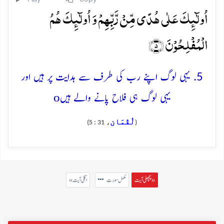
اُولٰٓئِکَ عَلٰی ہُدًی مِّنۡ رَّبِّہِمۡ وَ اُولٰٓئِکَ ہُمُ
الۡمُفۡلِحُوۡنَ ﴿۵﴾
5. یہی لوگ اپنے رب کی طرف سے ہدایت پر ہیں اور
o
یہی لوگ ہی فلاح پانے والے ہیں
لُقْمَان
، 31 : 5)
(
پچھلی آیت »
مکمل سورت
« اگلی آیت