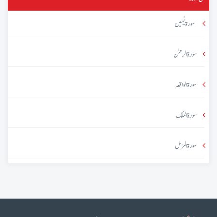
سورۃ یٰسین
سورۃ الرحمٰن
سورۃ الواقعہ
سورۃ الملک
سورۃ المزمل