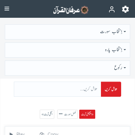
اِنتخاب سورت
اِنتخاب پارہ
رُكوع
تلاش کریں
پچھلی آیت »
مکمل سورت
« اگلی آیت
Play
Copy