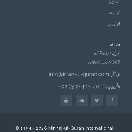
ملٹی میڈیا
مجلہ جات
فلاح عامہ
ہمارا رابطہ
تحریکِ منہاج القرآن
365 ایم، ماڈل ٹاؤن لاہور
ای میل :
info@irfan-ul-quran.com
واٹس ایپ :
4066-438 (322) 92+
© 1994 - 2026 Minhaj-ul-Quran International.
|