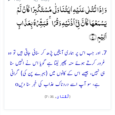
وَ اِذَا تُتۡلٰی عَلَیۡہِ اٰیٰتُنَا وَلّٰی مُسۡتَکۡبِرًا کَاَنۡ لَّمۡ
یَسۡمَعۡہَا کَاَنَّ فِیۡۤ اُذُنَیۡہِ وَقۡرًا ۚ فَبَشِّرۡہُ بِعَذَابٍ
اَلِیۡمٍ ﴿۷﴾
7. اور جب اس پر ہماری آیتیں پڑھ کر سنائی جاتی ہیں تو وہ
غرور کرتے ہوئے منہ پھیر لیتا ہے گویا اس نے انہیں سنا
ہی نہیں، جیسے اس کے کانوں میں (بہرے پن کی) گرانی
o
ہے، سو آپ اسے دردناک عذاب کی خبر سنا دیں
لُقْمَان
، 31 : 7)
(