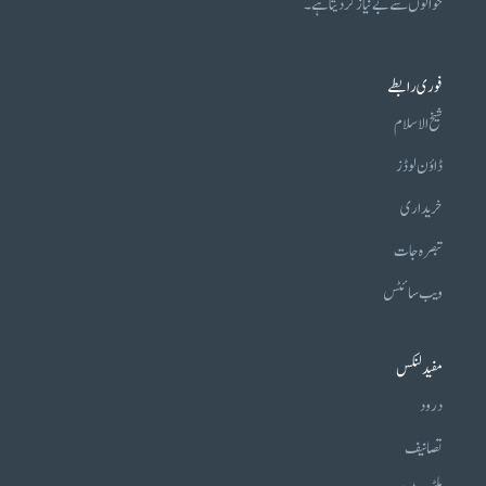
حوالوں سے بے نیاز کر دیتا ہے۔
فوری رابطے
شیخ الاسلام
ڈاؤن لوڈز
خریداری
تبصرہ جات
ویب سائٹس
مفید لنکس
درود
تصانیف