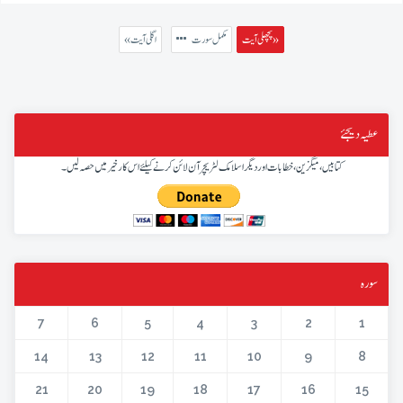
پچھلی آیت »
مکمل سورت
« اگلی آیت
عطیہ دیجئے
کتابیں، میگزین، خطابات اور دیگر اسلامک لٹریچر آن لائن کرنے کیلئے اس کار خیر میں حصہ لیں۔
سورہ
7
6
5
4
3
2
1
14
13
12
11
10
9
8
21
20
19
18
17
16
15