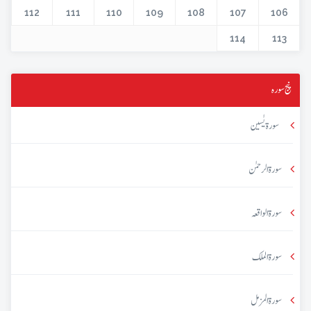
112
111
110
109
108
107
106
114
113
پنج سورہ
سورۃ یٰسین
سورۃ الرحمٰن
سورۃ الواقعہ
سورۃ الملک
سورۃ المزمل