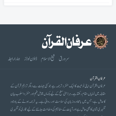
سرورق
شیخ الاسلام
ڈاؤن لوڈز
ہمارا رابطہ
عرفان القرآن
عرفان القرآن اپنی نوعیت کا ایک منفرد ترجمہ ہے جو کئی جہات سے دیگر تراجم قرآن کے
مقابلہ میں نمایاں مقام رکھتا ہے۔ ہر ذہنی سطح کے لیے یکساں قابل فہم اور منفرد اسلوب بیان
کا حامل ہے، جس میں بامحاورہ زبان کی سلاست اور روانی ہے۔ یہ ترجمہ ہونے کے باوجود
تفسیری شان کا بھی حامل ہے اور آیات کے مفاہیم کی وضاحت جاننے کے لیے قاری کو تفسیری