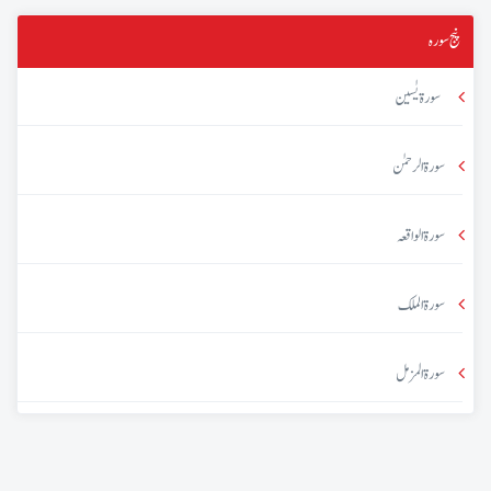
پنج سورہ
سورۃ یٰسین
سورۃ الرحمٰن
سورۃ الواقعہ
سورۃ الملک
سورۃ المزمل