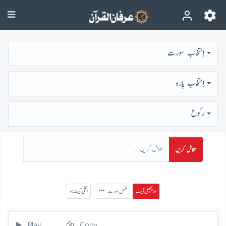
اِنتخاب سورت
اِنتخاب پارہ
رُكوع
تلاش کریں
پچھلی آیت »
مکمل سورت
« اگلی آیت
Play
Copy