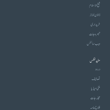
شیخ الاسلام
ڈاؤن لوڈز
خریداری
تبصرہ جات
ویب سائٹس
مفید لنکس
درود
تصانیف
ملٹی میڈیا
مجلہ جات
فلاح عامہ