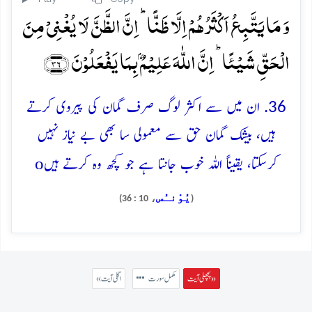
وَ مَا یَتَّبِعُ اَکۡثَرُہُمۡ اِلَّا ظَنًّا ؕ اِنَّ الظَّنَّ لَا یُغۡنِیۡ مِنَ
الۡحَقِّ شَیۡئًا ؕ اِنَّ اللّٰہَ عَلِیۡمٌۢ بِمَا یَفۡعَلُوۡنَ ﴿۳۶﴾
36. ان میں سے اکثر لوگ صرف گمان کی پیروی کرتے
ہیں، بیشک گمان حق سے معمولی سا بھی بے نیاز نہیں
o
کرسکتا، یقیناً اللہ خوب جانتا ہے جو کچھ وہ کرتے ہیں
يُوْنـُس
، 10 : 36)
(
پچھلی آیت »
مکمل سورت
« اگلی آیت