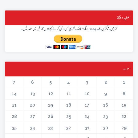
عطیہ دیجئے
کتابیں، میگزین، خطابات اور دیگر اسلامک لٹریچر آن لائن کرنے کیلئے اس کار خیر میں حصہ لیں۔
سورہ
7
6
5
4
3
2
1
14
13
12
11
10
9
8
21
20
19
18
17
16
15
28
27
26
25
24
23
22
35
34
33
32
31
30
29