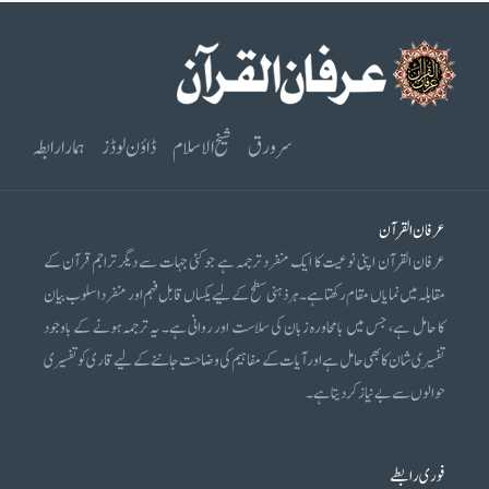
سرورق
شیخ الاسلام
ڈاؤن لوڈز
ہمارا رابطہ
عرفان القرآن
عرفان القرآن اپنی نوعیت کا ایک منفرد ترجمہ ہے جو کئی جہات سے دیگر تراجم قرآن کے
مقابلہ میں نمایاں مقام رکھتا ہے۔ ہر ذہنی سطح کے لیے یکساں قابل فہم اور منفرد اسلوب بیان
کا حامل ہے، جس میں بامحاورہ زبان کی سلاست اور روانی ہے۔ یہ ترجمہ ہونے کے باوجود
تفسیری شان کا بھی حامل ہے اور آیات کے مفاہیم کی وضاحت جاننے کے لیے قاری کو تفسیری
حوالوں سے بے نیاز کر دیتا ہے۔
فوری رابطے