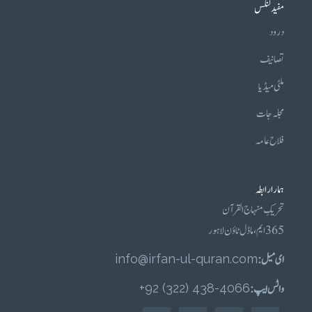
مفید لنکس
درود
تصانیف
ملٹی میڈیا
مجلہ جات
فلاح عامہ
ہمارا رابطہ
تحریکِ منہاج القرآن
365 ایم، ماڈل ٹاؤن لاہور
ای میل :
info@irfan-ul-quran.com
واٹس ایپ :
4066-438 (322) 92+