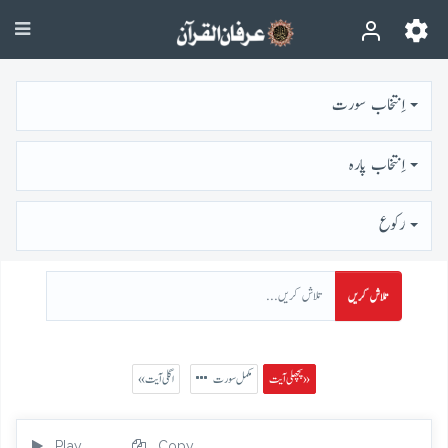
اِنتخاب سورت
اِنتخاب پارہ
رُكوع
تلاش کریں
پچھلی آیت »
مکمل سورت
« اگلی آیت
Play
Copy