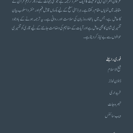
عرفان القرآن اپنی نوعیت کا ایک منفرد ترجمہ ہے جو کئی جہات سے دیگر تراجم قرآن کے
مقابلہ میں نمایاں مقام رکھتا ہے۔ ہر ذہنی سطح کے لیے یکساں قابل فہم اور منفرد اسلوب بیان
کا حامل ہے، جس میں بامحاورہ زبان کی سلاست اور روانی ہے۔ یہ ترجمہ ہونے کے باوجود
تفسیری شان کا بھی حامل ہے اور آیات کے مفاہیم کی وضاحت جاننے کے لیے قاری کو تفسیری
حوالوں سے بے نیاز کر دیتا ہے۔
فوری رابطے
شیخ الاسلام
ڈاؤن لوڈز
خریداری
تبصرہ جات
ویب سائٹس