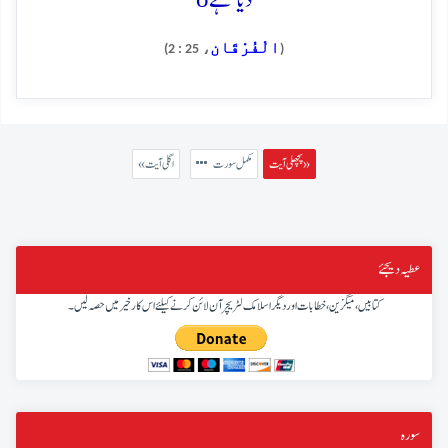
دیا ہے
الْفُرْقَان
، 25 : 2)
(
پچھلی آیت »
مکمل سورت
« اگلی آیت
عطیہ دیجئے
کتابیں، میگزین، خطابات اور دیگر اسلامک لٹریچر آن لائن کرنے کیلئے اس کار خیر میں حصہ لیں۔
سورہ