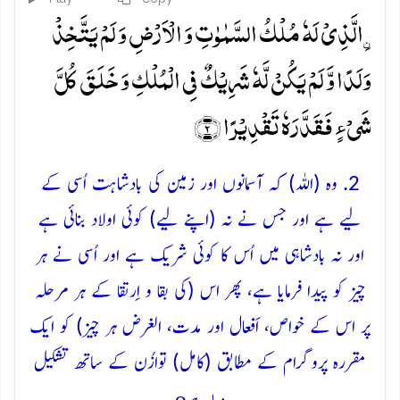
ۣالَّذِیۡ لَہٗ مُلۡکُ السَّمٰوٰتِ وَ الۡاَرۡضِ وَ لَمۡ یَتَّخِذۡ
وَلَدًا وَّ لَمۡ یَکُنۡ لَّہٗ شَرِیۡکٌ فِی الۡمُلۡکِ وَ خَلَقَ کُلَّ
شَیۡءٍ فَقَدَّرَہٗ تَقۡدِیۡرًا ﴿۲﴾
2. وہ (اللہ) کہ آسمانوں اور زمین کی بادشاہت اُسی کے
لیے ہے اور جس نے نہ (اپنے لیے) کوئی اولاد بنائی ہے
اور نہ بادشاہی میں اُس کا کوئی شریک ہے اور اُسی نے ہر
چیز کو پیدا فرمایا ہے، پھر اس (کی بقا و اِرتقا کے ہر مرحلہ
پر اس کے خواص، اَفعال اور مدت، الغرض ہر چیز) کو ایک
مقررہ پروگرام کے مطابق (كامل) توازُن کے ساتھ تشکیل
o