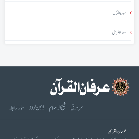
سورۃ الملک
سورۃ المزمل
سرورق
شیخ الاسلام
ڈاؤن لوڈز
ہمارا رابطہ
عرفان القرآن