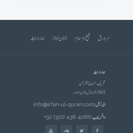
سرورق
شیخ الاسلام
ڈاؤن لوڈز
ہمارا رابطہ
ہمارا رابطہ
تحریکِ منہاج القرآن
365 ایم، ماڈل ٹاؤن لاہور
ای میل :
info@irfan-ul-quran.com
واٹس ایپ :
4066-438 (322) 92+