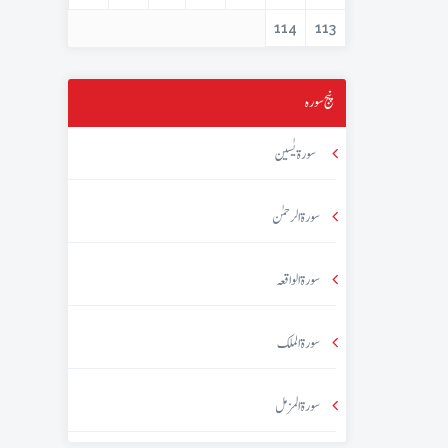
114
113
پنج سورہ
سورۃ یٰسین
سورۃ الرحمٰن
سورۃ الواقعہ
سورۃ الملک
سورۃ المزمل