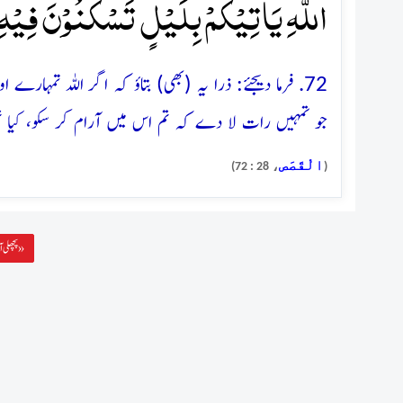
اللّٰہِ یَاۡتِیۡکُمۡ بِلَیۡلٍ تَسۡکُنُوۡنَ فِیۡہِ ؕ
72. فرما دیجئے: ذرا یہ (بھی) بتاؤ کہ اگر اللہ تمہا
جو تمہیں رات لا دے کہ تم اس میں آرام کر سکو، کیا تم 
الْقَصَص
، 28 : 72)
(
پچھلی آیت »