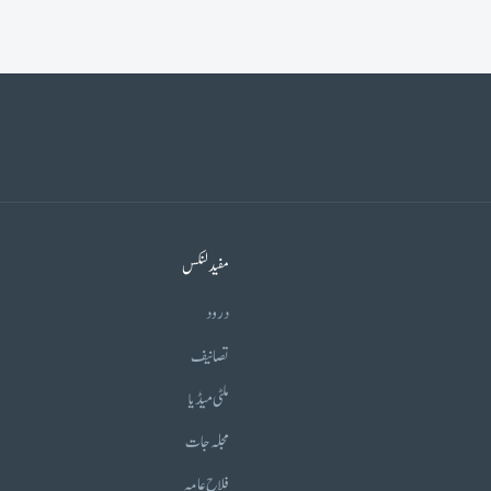
مفید لنکس
درود
تصانیف
ملٹی میڈیا
مجلہ جات
فلاح عامہ