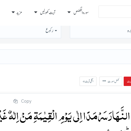
سورہ الْقَصَص
آیت کھولیں
مزید
رہ
رُكوع
مکمل سورت
« اگلی آیت
Copy
لنَّہَارَ سَرۡمَدًا اِلٰی یَوۡمِ الۡقِیٰمَۃِ مَنۡ اِلٰہٌ غَیۡ