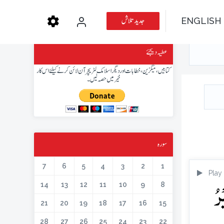
جدید تلاش
ENGLISH
عطیہ دیجئے
کتابیں، میگزین، خطابات اور دیگر اسلامک لٹریچر آن لائن کرنے کیلئے اس کار
خیر میں حصہ لیں۔
سورہ
7
6
5
4
3
2
1
Play
رُ
14
13
12
11
10
9
8
21
20
19
18
17
16
15
28
27
26
25
24
23
22