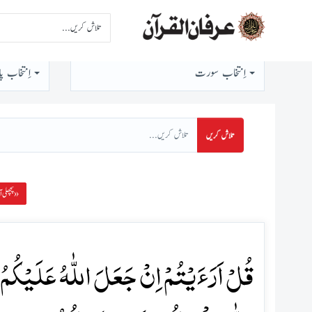
اِنتخاب سورت
اِنتخاب پا
تلاش کریں
پچھلی آیت »
قُلۡ اَرَءَیۡتُمۡ اِنۡ جَعَلَ اللّٰہُ عَلَیۡکُمُ ا