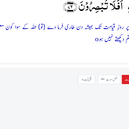
 اَفَلَا تُبۡصِرُوۡنَ ﴿۷۲﴾
رے اوپر روزِ قیامت تک ہمیشہ دن طاری فرما دے (تو) اللہ کے سوا کون مع
o
دیکھتے نہیں ہو
مکمل سورت
« اگلی آیت