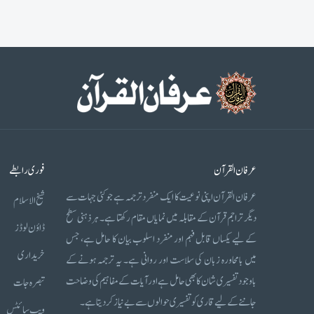
عرفان القرآن
فوری رابطے
عرفان القرآن اپنی نوعیت کا ایک منفرد ترجمہ ہے جو کئی جہات سے
شیخ الاسلام
دیگر تراجم قرآن کے مقابلہ میں نمایاں مقام رکھتا ہے۔ ہر ذہنی سطح
ڈاؤن لوڈز
کے لیے یکساں قابل فہم اور منفرد اسلوب بیان کا حامل ہے، جس
خریداری
میں بامحاورہ زبان کی سلاست اور روانی ہے۔ یہ ترجمہ ہونے کے
باوجود تفسیری شان کا بھی حامل ہے اور آیات کے مفاہیم کی وضاحت
تبصرہ جات
جاننے کے لیے قاری کو تفسیری حوالوں سے بے نیاز کر دیتا ہے۔
ویب سائٹس