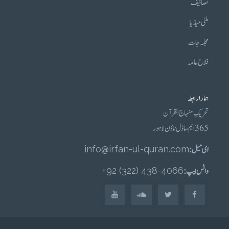
تصانیف
ملٹی میڈیا
مجلہ جات
فلاح عامہ
ہمارا رابطہ
تحریکِ منہاج القرآن
365 ایم، ماڈل ٹاؤن لاہور
ای میل :
info@irfan-ul-quran.com
واٹس ایپ :
4066-438 (322) 92+