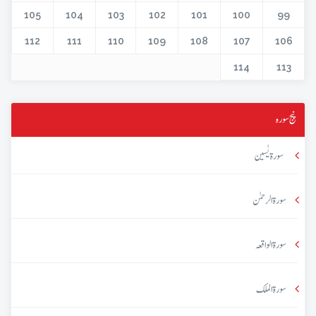
105
104
103
102
101
100
99
112
111
110
109
108
107
106
114
113
پنج سورہ
سورۃ یٰسین
سورۃ الرحمٰن
سورۃ الواقعہ
سورۃ الملک