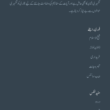
تفسیری شان کا بھی حامل ہے اور آیات کے مفاہیم کی وضاحت جاننے کے لیے قاری کو تفسیری
حوالوں سے بے نیاز کر دیتا ہے۔
فوری رابطے
شیخ الاسلام
ڈاؤن لوڈز
خریداری
تبصرہ جات
ویب سائٹس
مفید لنکس
درود