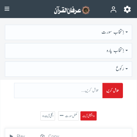
اِنتخاب سورت
اِنتخاب پارہ
رُكوع
تلاش کریں
پچھلی آیت »
مکمل سورت
« اگلی آیت
Play
Copy