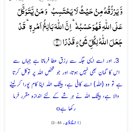
وَّ یَرۡزُقۡہُ مِنۡ حَیۡثُ لَا یَحۡتَسِبُ ؕ وَ مَنۡ یَّتَوَکَّلۡ
عَلَی اللّٰہِ فَہُوَ حَسۡبُہٗ ؕ اِنَّ اللّٰہَ بَالِغُ اَمۡرِہٖ ؕ قَدۡ
جَعَلَ اللّٰہُ لِکُلِّ شَیۡءٍ قَدۡرًا ﴿۳﴾
3. اور اسے ایسی جگہ سے رِزق عطا فرماتا ہے جہاں سے
اس کا گمان بھی نہیں ہوتا، اور جو شخص اللہ پر توکل کرتا
ہے تو وہ (اللہ) اسے کافی ہے، بیشک اللہ اپنا کام پورا کرلینے
والا ہے، بیشک اللہ نے ہر شے کے لئے اندازہ مقرر فرما
o
رکھا ہے
الطَّلاَق
، 65 : 3)
(