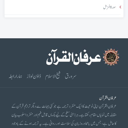
سورۃ المزمل
سرورق
شیخ الاسلام
ڈاؤن لوڈز
ہمارا رابطہ
عرفان القرآن
عرفان القرآن اپنی نوعیت کا ایک منفرد ترجمہ ہے جو کئی جہات سے دیگر تراجم قرآن کے
مقابلہ میں نمایاں مقام رکھتا ہے۔ ہر ذہنی سطح کے لیے یکساں قابل فہم اور منفرد اسلوب بیان
کا حامل ہے، جس میں بامحاورہ زبان کی سلاست اور روانی ہے۔ یہ ترجمہ ہونے کے باوجود