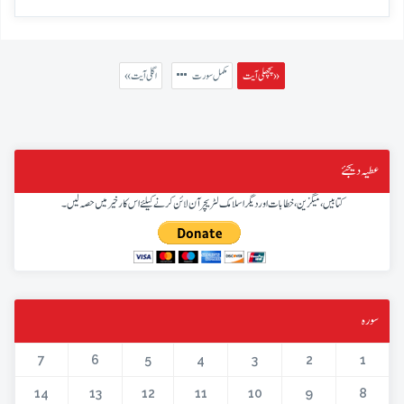
پچھلی آیت »
مکمل سورت
« اگلی آیت
عطیہ دیجئے
کتابیں، میگزین، خطابات اور دیگر اسلامک لٹریچر آن لائن کرنے کیلئے اس کار خیر میں حصہ لیں۔
سورہ
7
6
5
4
3
2
1
14
13
12
11
10
9
8