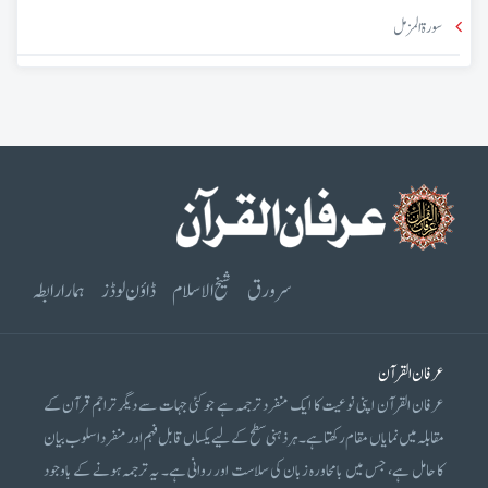
سورۃ المزمل
سرورق
شیخ الاسلام
ڈاؤن لوڈز
ہمارا رابطہ
عرفان القرآن
عرفان القرآن اپنی نوعیت کا ایک منفرد ترجمہ ہے جو کئی جہات سے دیگر تراجم قرآن کے
مقابلہ میں نمایاں مقام رکھتا ہے۔ ہر ذہنی سطح کے لیے یکساں قابل فہم اور منفرد اسلوب بیان
کا حامل ہے، جس میں بامحاورہ زبان کی سلاست اور روانی ہے۔ یہ ترجمہ ہونے کے باوجود