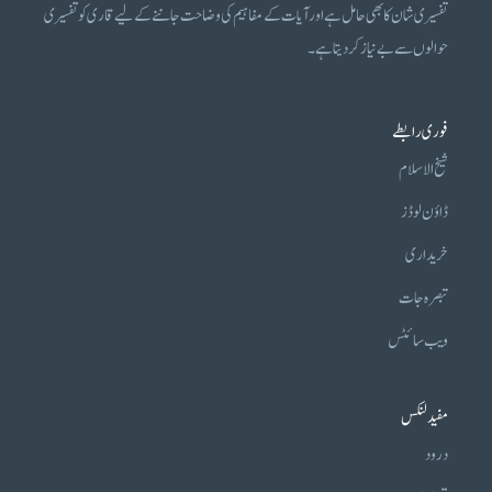
تفسیری شان کا بھی حامل ہے اور آیات کے مفاہیم کی وضاحت جاننے کے لیے قاری کو تفسیری
حوالوں سے بے نیاز کر دیتا ہے۔
فوری رابطے
شیخ الاسلام
ڈاؤن لوڈز
خریداری
تبصرہ جات
ویب سائٹس
مفید لنکس
درود