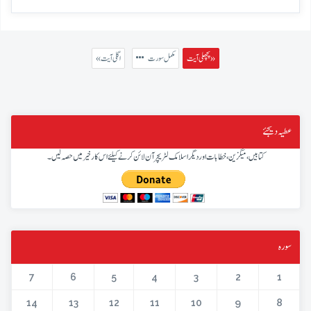
پچھلی آیت »
مکمل سورت
« اگلی آیت
عطیہ دیجئے
کتابیں، میگزین، خطابات اور دیگر اسلامک لٹریچر آن لائن کرنے کیلئے اس کار خیر میں حصہ لیں۔
سورہ
7
6
5
4
3
2
1
14
13
12
11
10
9
8