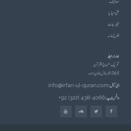
تصانیف
ملٹی میڈیا
مجلہ جات
فلاح عامہ
ہمارا رابطہ
تحریکِ منہاج القرآن
365 ایم، ماڈل ٹاؤن لاہور
ای میل :
info@irfan-ul-quran.com
واٹس ایپ :
4066-438 (322) 92+