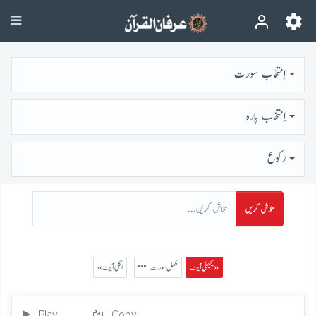
اِنتخاب سورت
اِنتخاب پارہ
رُكوع
تلاش کریں
پچھلی آیت »
مکمل سورت
« اگلی آیت
Play
Copy