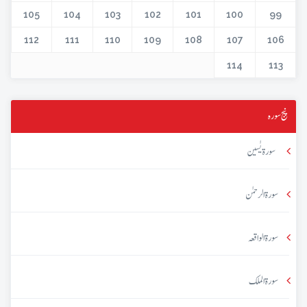
105
104
103
102
101
100
99
112
111
110
109
108
107
106
114
113
پنج سورہ
سورۃ یٰسین
سورۃ الرحمٰن
سورۃ الواقعہ
سورۃ الملک