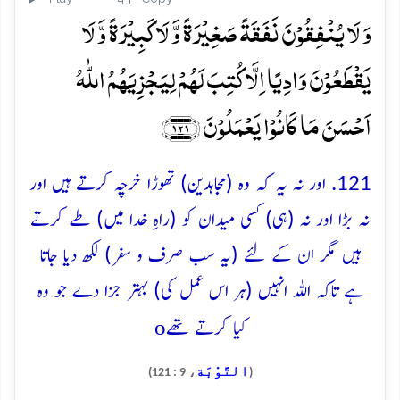
وَ لَا یُنۡفِقُوۡنَ نَفَقَۃً صَغِیۡرَۃً وَّ لَا کَبِیۡرَۃً وَّ لَا
یَقۡطَعُوۡنَ وَادِیًا اِلَّا کُتِبَ لَہُمۡ لِیَجۡزِیَہُمُ اللّٰہُ
اَحۡسَنَ مَا کَانُوۡا یَعۡمَلُوۡنَ ﴿۱۲۱﴾
121. اور نہ یہ کہ وہ (مجاہدین) تھوڑا خرچہ کرتے ہیں اور
نہ بڑا اور نہ (ہی) کسی میدان کو (راہِ خدا میں) طے کرتے
ہیں مگر ان کے لئے (یہ سب صرف و سفر) لکھ دیا جاتا
ہے تاکہ اللہ انہیں (ہر اس عمل کی) بہتر جزا دے جو وہ
o
کیا کرتے تھے
التَّوْبَة
، 9 : 121)
(