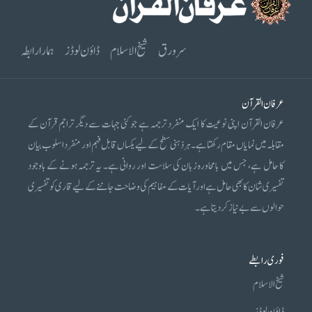
سرورق
شیخ الاسلام
ڈاؤن لوڈز
ہمارا رابطہ
عرفان القرآن
عرفان القرآن اپنی نوعیت کا ایک منفرد ترجمہ ہے جو کئی جہات سے دیگر تراجم قرآن کے
مقابلہ میں نمایاں مقام رکھتا ہے۔ ہر ذہنی سطح کے لیے یکساں قابل فہم اور منفرد اسلوب بیان
کا حامل ہے، جس میں بامحاورہ زبان کی سلاست اور روانی ہے۔ یہ ترجمہ ہونے کے باوجود
تفسیری شان کا بھی حامل ہے اور آیات کے مفاہیم کی وضاحت جاننے کے لیے قاری کو تفسیری
حوالوں سے بے نیاز کر دیتا ہے۔
فوری رابطے
شیخ الاسلام
ڈاؤن لوڈز