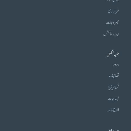
خریداری
تبصرہ جات
ویب سائٹس
مفید لنکس
درود
تصانیف
ملٹی میڈیا
مجلہ جات
فلاح عامہ
ہمارا رابطہ