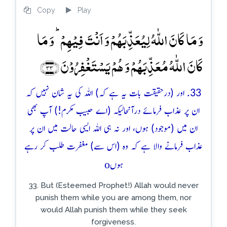
Copy
Play
وَ مَا کَانَ اللّٰہُ لِیُعَذِّبَہُمۡ وَ اَنۡتَ فِیۡہِمۡ ؕ وَ مَا
کَانَ اللّٰہُ مُعَذِّبَہُمۡ وَ ہُمۡ یَسۡتَغۡفِرُوۡنَ ﴿۳۳﴾
33. اور (درحقیقت بات یہ ہے کہ) اللہ کی یہ شان نہیں کہ
ان پر عذاب فرمائے درآنحالیکہ (اے حبیب مکرم!) آپ بھی
ان میں (موجود) ہوں، اور نہ ہی اللہ ایسی حالت میں ان پر
عذاب فرمانے والا ہے کہ وہ (اس سے) مغفرت طلب کر رہے
o
ہوں
33. But (Esteemed Prophet!) Allah would never
punish them while you are among them, nor
would Allah punish them while they seek
forgiveness.