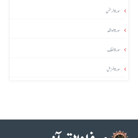
سورۃ الرحمٰن
سورۃ الواقعہ
سورۃ الملک
سورۃ المزمل