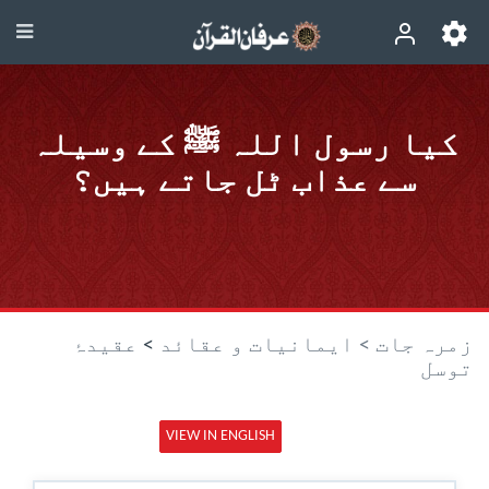
کیا رسول اللہ ﷺ کے وسیلہ
سے عذاب ٹل جاتے ہیں؟
زمرہ جات >
ایمانیات و عقائد
>
عقیدۂ
توسل
VIEW IN ENGLISH