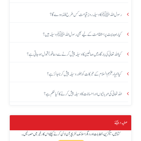
رسول اللہ ﷺ کا وسیلہ روزِ قیامت کس طرح فائدہ دے گا؟
کیا راہ ہدایت پر استقامت کے لیے بھی رسول اللہ ﷺ وسیلہ ہیں؟
کیا اللہ تعالیٰ کی بارگاہ میں صالحین کا وسیلہ پیش کرنے سے دعا فوراً قبول ہو جاتی ہے؟
کیا انبیاء علیہم السلام کے تبرکات کو بطور وسیلہ پیش کرنا جائز ہے؟
اللہ تعالیٰ کی مہربانیوں اور احسانات کا وسیلہ پیش کرنے کا کیا حکم ہے؟
عطیہ دیجئے
کتابیں، میگزین، خطابات اور دیگر اسلامک لٹریچر آن لائن کرنے کیلئے اس کار خیر میں حصہ لیں۔