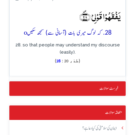
یَفۡقَہُوۡا قَوۡلِیۡ ﴿۪۲۸﴾
o
28. کہ لوگ میری بات (آسانی سے) سمجھ سکیں
28. so that people may understand my discourse
(easily).
(طهٰ،
:
)
28
20
فہرست سوالات
متعلقہ سوالات
ایمان کی سلامتی کی کیا دعا ہے؟