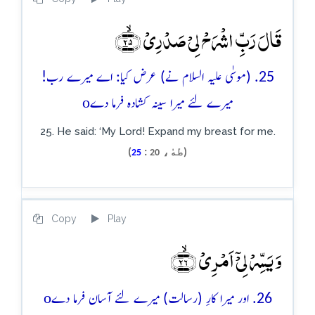
قَالَ رَبِّ اشۡرَحۡ لِیۡ صَدۡرِیۡ ﴿ۙ۲۵﴾
25. (موسٰی علیہ السلام نے) عرض کیا: اے میرے رب!
o
میرے لئے میرا سینہ کشادہ فرما دے
25. He said: ‘My Lord! Expand my breast for me.
(طهٰ،
:
)
25
20
Copy
Play
وَ یَسِّرۡ لِیۡۤ اَمۡرِیۡ ﴿ۙ۲۶﴾
o
26. اور میرا کارِ (رسالت) میرے لئے آسان فرما دے