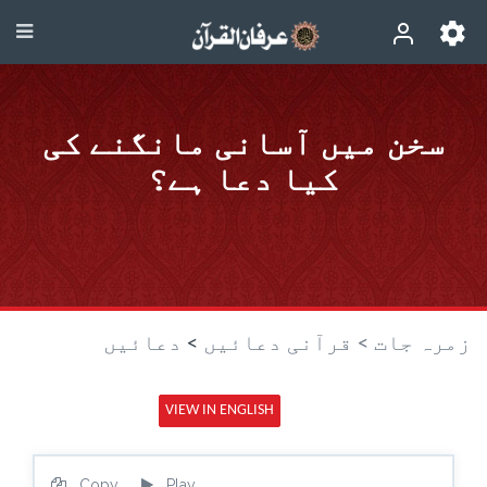
سخن میں آسانی مانگنے کی
کیا دعا ہے؟
زمرہ جات >
قرآنی دعائیں
>
دعائیں
VIEW IN ENGLISH
Copy
Play