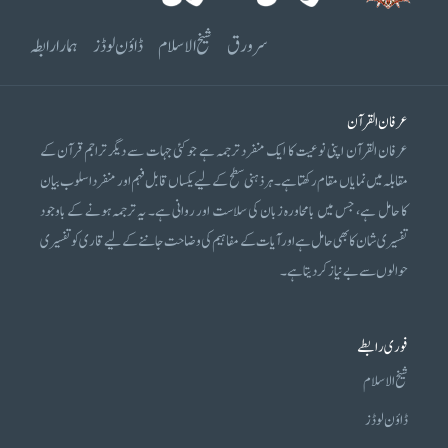
سرورق
شیخ الاسلام
ڈاؤن لوڈز
ہمارا رابطہ
عرفان القرآن
عرفان القرآن اپنی نوعیت کا ایک منفرد ترجمہ ہے جو کئی جہات سے دیگر تراجم قرآن کے
مقابلہ میں نمایاں مقام رکھتا ہے۔ ہر ذہنی سطح کے لیے یکساں قابل فہم اور منفرد اسلوب بیان
کا حامل ہے، جس میں بامحاورہ زبان کی سلاست اور روانی ہے۔ یہ ترجمہ ہونے کے باوجود
تفسیری شان کا بھی حامل ہے اور آیات کے مفاہیم کی وضاحت جاننے کے لیے قاری کو تفسیری
حوالوں سے بے نیاز کر دیتا ہے۔
فوری رابطے
شیخ الاسلام
ڈاؤن لوڈز