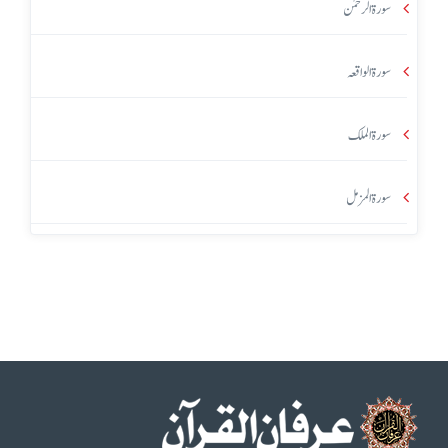
سورۃ الرحمٰن
سورۃ الواقعہ
سورۃ الملک
سورۃ المزمل