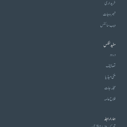
خریداری
تبصرہ جات
ویب سائٹس
مفید لنکس
درود
تصانیف
ملٹی میڈیا
مجلہ جات
فلاح عامہ
ہمارا رابطہ