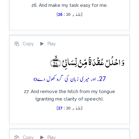
26. And make my task easy for me.
(طهٰ،
:
)
26
20
Copy
Play
وَ احۡلُلۡ عُقۡدَۃً مِّنۡ لِّسَانِیۡ ﴿ۙ۲۷﴾
o
27. اور میری زبان کی گرہ کھول دے
27. And remove the hitch from my tongue
(granting me clarity of speech),
(طهٰ،
:
)
27
20
Copy
Play