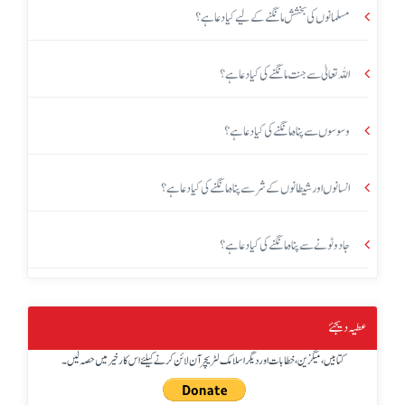
مسلمانوں کی بخشش مانگنے کے لیے کیا دعا ہے؟
اللہ تعالیٰ سے جنت مانگنے کی کیا دعا ہے؟
وسوسوں سے پناہ مانگنے کی کیا دعا ہے؟
انسانوں اور شیطانوں کے شر سے پناہ مانگنے کی کیا دعا ہے؟
جادو ٹونے سے پناہ مانگنے کی کیا دعا ہے؟
عطیہ دیجئے
کتابیں، میگزین، خطابات اور دیگر اسلامک لٹریچر آن لائن کرنے کیلئے اس کار خیر میں حصہ لیں۔