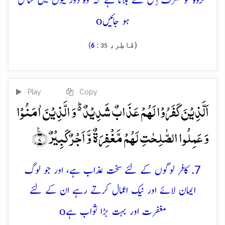
گروہ کو صرف اِس لئے بلاتا ہے کہ وہ دوزخیوں میں شامل
o
ہو جائیں
(فَاطِر،
:
)
6
35
Play
Copy
اَلَّذِیۡنَ کَفَرُوۡا لَہُمۡ عَذَابٌ شَدِیۡدٌ ۬ؕ وَ الَّذِیۡنَ اٰمَنُوۡا
وَ عَمِلُوا الصّٰلِحٰتِ لَہُمۡ مَّغۡفِرَۃٌ وَّ اَجۡرٌ کَبِیۡرٌ ﴿٪۷﴾
7. کافر لوگوں کے لئے سخت عذاب ہے، اور جو لوگ
ایمان لائے اور نیک اعمال کرتے رہے ان کے لئے
o
مغفرت اور بہت بڑا ثواب ہے