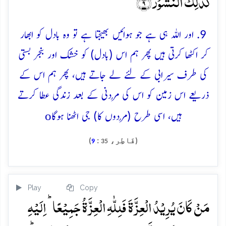
کَذٰلِکَ النُّشُوۡرُ ﴿۹﴾
9. اور اللہ ہی ہے جو ہوائیں بھیجتا ہے تو وہ بادل کو ابھار
کر اکٹھا کرتی ہیں پھر ہم اس (بادل) کو خشک اور بنجر بستی
کی طرف سیرابی کے لئے لے جاتے ہیں، پھر ہم اس کے
ذریعے اس زمین کو اس کی مُردنی کے بعد زندگی عطا کرتے
o
ہیں، اسی طرح (مُردوں کا) جی اٹھنا ہوگا
(فَاطِر،
:
)
9
35
Play
Copy
مَنۡ کَانَ یُرِیۡدُ الۡعِزَّۃَ فَلِلّٰہِ الۡعِزَّۃُ جَمِیۡعًا ؕ اِلَیۡہِ