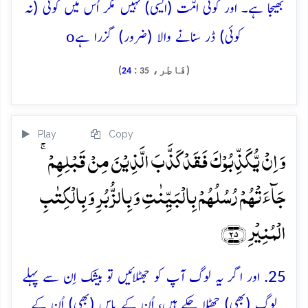
بھیجا ہے۔ اور کوئی امّت (ایسی) نہیں مگر اُس میں کوئی (نہ
o
کوئی) ڈر سنانے والا (ضرور) گزرا ہے
(فَاطِر،
:
)
24
35
Play
Copy
وَ اِنۡ یُّکَذِّبُوۡکَ فَقَدۡ کَذَّبَ الَّذِیۡنَ مِنۡ قَبۡلِہِمۡ ۚ
جَآءَتۡہُمۡ رُسُلُہُمۡ بِالۡبَیِّنٰتِ وَ بِالزُّبُرِ وَ بِالۡکِتٰبِ
الۡمُنِیۡرِ ﴿۲۵﴾
25. اور اگر یہ لوگ آپ کو جھٹلائیں تو بیشک اِن سے پہلے
لوگ (بھی) جھٹلا چکے ہیں، اُن کے پاس (بھی) اُن کے