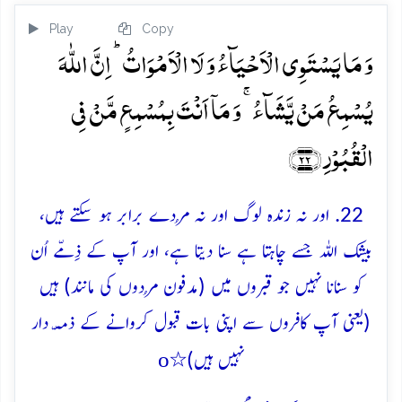
Play
Copy
وَ مَا یَسۡتَوِی الۡاَحۡیَآءُ وَ لَا الۡاَمۡوَاتُ ؕ اِنَّ اللّٰہَ
یُسۡمِعُ مَنۡ یَّشَآءُ ۚ وَ مَاۤ اَنۡتَ بِمُسۡمِعٍ مَّنۡ فِی
الۡقُبُوۡرِ ﴿۲۲﴾
22. اور نہ زندہ لوگ اور نہ مُردے برابر ہو سکتے ہیں،
بیشک اللہ جسے چاہتا ہے سنا دیتا ہے، اور آپ کے ذِمّے اُن
کو سنانا نہیں جو قبروں میں (مدفون مُردوں کی مانند) ہیں
(یعنی آپ کافروں سے اپنی بات قبول کروانے کے ذمّہ دار
o
نہیں ہیں)٭