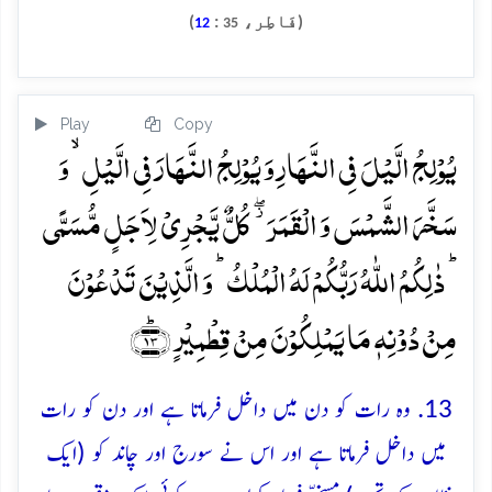
(فَاطِر،
:
)
12
35
Play
Copy
یُوۡلِجُ الَّیۡلَ فِی النَّہَارِ وَ یُوۡلِجُ النَّہَارَ فِی الَّیۡلِ ۙ وَ
سَخَّرَ الشَّمۡسَ وَ الۡقَمَرَ ۫ۖ کُلٌّ یَّجۡرِیۡ لِاَجَلٍ مُّسَمًّی
ؕ ذٰلِکُمُ اللّٰہُ رَبُّکُمۡ لَہُ الۡمُلۡکُ ؕ وَ الَّذِیۡنَ تَدۡعُوۡنَ
مِنۡ دُوۡنِہٖ مَا یَمۡلِکُوۡنَ مِنۡ قِطۡمِیۡرٍ ﴿ؕ۱۳﴾
13. وہ رات کو دن میں داخل فرماتا ہے اور دن کو رات
میں داخل فرماتا ہے اور اس نے سورج اور چاند کو (ایک