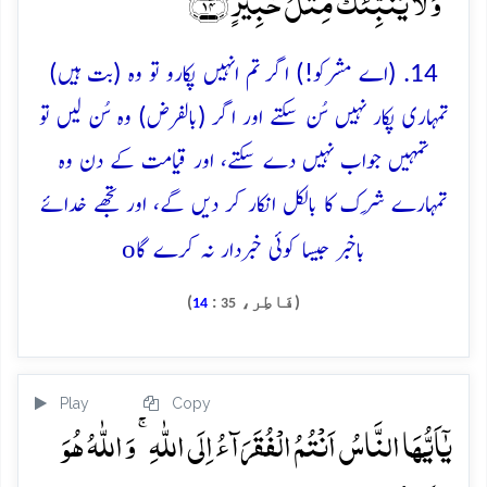
ؕ وَ لَا یُنَبِّئُکَ مِثۡلُ خَبِیۡرٍ ﴿٪۱۴﴾
14. (اے مشرکو!) اگر تم انہیں پکارو تو وہ (بت ہیں)
تمہاری پکار نہیں سُن سکتے اور اگر (بالفرض) وہ سُن لیں تو
تمہیں جواب نہیں دے سکتے، اور قیامت کے دن وہ
تمہارے شِرک کا بالکل انکار کر دیں گے، اور تجھے خدائے
o
باخبر جیسا کوئی خبردار نہ کرے گا
(فَاطِر،
:
)
14
35
Play
Copy
یٰۤاَیُّہَا النَّاسُ اَنۡتُمُ الۡفُقَرَآءُ اِلَی اللّٰہِ ۚ وَ اللّٰہُ ہُوَ