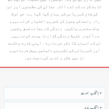
ثابت کرنے کے لئے اللہ تعالیٰ کی عظمتوں اور اس
کی شان کبریائی کو بیان کیا گیا ہے۔ جو لوگ
راہ راست کو چھوڑ کر کجروی اختیار کرتے ہیں،
صاف ستھری پاکیزہ زندگی کے بجائے فسق وفجور
سے آلودہ غلیظ زندگی گزارنا پسند کرتے ہیں۔
اس کے اسباب کا ذکر فرمادیا۔ اپنی قدرت وحکمت
اور کبریائی کی تکوینی دلیلیں پیش فرمائیں،
ان میں فکر و تدبر کی دعوت دی۔
اِنتخاب سورت
اِنتخاب پارہ