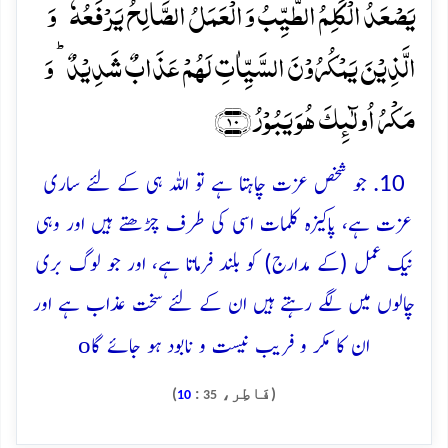
یَصۡعَدُ الۡکَلِمُ الطَّیِّبُ وَ الۡعَمَلُ الصَّالِحُ یَرۡفَعُہٗ ؕ وَ
الَّذِیۡنَ یَمۡکُرُوۡنَ السَّیِّاٰتِ لَہُمۡ عَذَابٌ شَدِیۡدٌ ؕ وَ
مَکۡرُ اُولٰٓئِکَ ہُوَ یَبُوۡرُ ﴿۱۰﴾
10. جو شخص عزت چاہتا ہے تو اللہ ہی کے لئے ساری
عزت ہے، پاکیزہ کلمات اسی کی طرف چڑھتے ہیں اور وہی
نیک عمل (کے مدارج) کو بلند فرماتا ہے، اور جو لوگ بری
چالوں میں لگے رہتے ہیں ان کے لئے سخت عذاب ہے اور
o
ان کا مکر و فریب نیست و نابود ہو جائے گا
(فَاطِر،
:
)
10
35