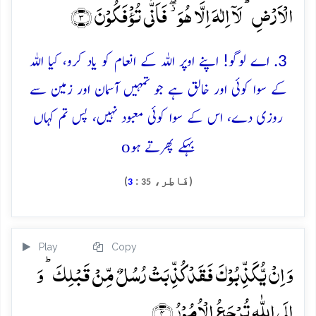
الۡاَرۡضِ ؕ لَاۤ اِلٰہَ اِلَّا ہُوَ ۫ۖ فَاَنّٰی تُؤۡفَکُوۡنَ ﴿۳﴾
3. اے لوگو! اپنے اوپر اللہ کے انعام کو یاد کرو، کیا اللہ
کے سوا کوئی اور خالق ہے جو تمہیں آسمان اور زمین سے
روزی دے، اس کے سوا کوئی معبود نہیں، پس تم کہاں
o
بہکے پھرتے ہو
(فَاطِر،
:
)
3
35
Play
Copy
وَ اِنۡ یُّکَذِّبُوۡکَ فَقَدۡ کُذِّبَتۡ رُسُلٌ مِّنۡ قَبۡلِکَ ؕ وَ
اِلَی اللّٰہِ تُرۡجَعُ الۡاُمُوۡرُ ﴿۴﴾