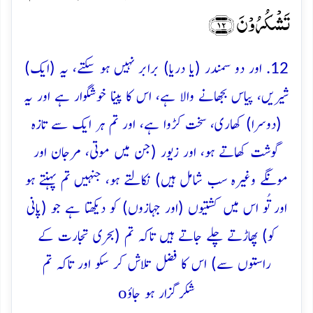
تَشۡکُرُوۡنَ ﴿۱۲﴾
12. اور دو سمندر (یا دریا) برابر نہیں ہو سکتے، یہ (ایک)
شیریں، پیاس بجھانے والا ہے، اس کا پینا خوشگوار ہے اور یہ
(دوسرا) کھاری، سخت کڑوا ہے، اور تم ہر ایک سے تازہ
گوشت کھاتے ہو، اور زیور (جن میں موتی، مرجان اور
مونگے وغیرہ سب شامل ہیں) نکالتے ہو، جنہیں تم پہنتے ہو
اور تُو اس میں کشتیوں (اور جہازوں) کو دیکھتا ہے جو (پانی
کو) پھاڑتے چلے جاتے ہیں تاکہ تم (بحری تجارت کے
راستوں سے) اس کا فضل تلاش کر سکو اور تاکہ تم
o
شکرگزار ہو جاؤ