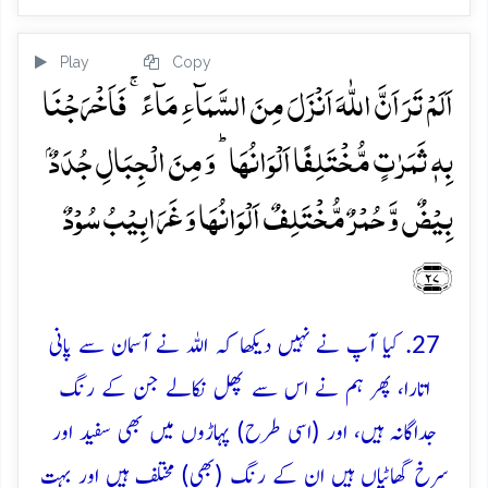
Play
Copy
اَلَمۡ تَرَ اَنَّ اللّٰہَ اَنۡزَلَ مِنَ السَّمَآءِ مَآءً ۚ فَاَخۡرَجۡنَا
بِہٖ ثَمَرٰتٍ مُّخۡتَلِفًا اَلۡوَانُہَا ؕ وَ مِنَ الۡجِبَالِ جُدَدٌۢ
بِیۡضٌ وَّ حُمۡرٌ مُّخۡتَلِفٌ اَلۡوَانُہَا وَ غَرَابِیۡبُ سُوۡدٌ
﴿۲۷﴾
27. کیا آپ نے نہیں دیکھا کہ اللہ نے آسمان سے پانی
اتارا، پھر ہم نے اس سے پھل نکالے جن کے رنگ
جداگانہ ہیں، اور (اسی طرح) پہاڑوں میں بھی سفید اور
سرخ گھاٹیاں ہیں ان کے رنگ (بھی) مختلف ہیں اور بہت