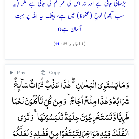
بڑھائی جاتی ہے اور نہ اس کی عمر کم کی جاتی ہے مگر (یہ
سب کچھ) لوحِ (محفوظ) میں ہے، بیشک یہ اللہ پر بہت
o
آسان ہے
(فَاطِر،
:
)
11
35
Play
Copy
وَ مَا یَسۡتَوِی الۡبَحۡرٰنِ ٭ۖ ہٰذَا عَذۡبٌ فُرَاتٌ سَآئِغٌ
شَرَابُہٗ وَ ہٰذَا مِلۡحٌ اُجَاجٌ ؕ وَ مِنۡ کُلٍّ تَاۡکُلُوۡنَ لَحۡمًا
طَرِیًّا وَّ تَسۡتَخۡرِجُوۡنَ حِلۡیَۃً تَلۡبَسُوۡنَہَا ۚ وَ تَرَی
الۡفُلۡکَ فِیۡہِ مَوَاخِرَ لِتَبۡتَغُوۡا مِنۡ فَضۡلِہٖ وَ لَعَلَّکُمۡ