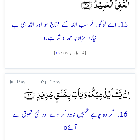
الۡغَنِیُّ الۡحَمِیۡدُ ﴿۱۵﴾
15. اے لوگو! تم سب اللہ کے محتاج ہو اور اللہ ہی بے
o
نیاز، سزاوارِ حمد و ثنا ہے
(فَاطِر،
:
)
15
35
Play
Copy
اِنۡ یَّشَاۡ یُذۡہِبۡکُمۡ وَ یَاۡتِ بِخَلۡقٍ جَدِیۡدٍ ﴿ۚ۱۶﴾
16. اگر وہ چاہے تمہیں نابود کر دے اور نئی مخلوق لے
o
آئے