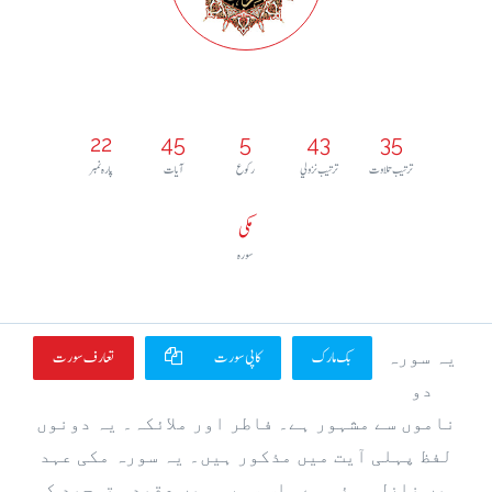
22
45
5
43
35
ترتيب تلاوت
ترتيب نزولي
رکوع
آيات
پارہ نمبر
مکی
سورہ
بک مارک
کاپی سورت
تعارف سورت
یہ سورہ
دو
ناموں سے مشہور ہے۔ فاطر اور ملائکہ۔ یہ دونوں
لفظ پہلی آیت میں مذکور ہیں۔ یہ سورہ مکی عہد
میں نازل ہوئی ہے۔ اس سورہ میں عقیدہ توحید کو