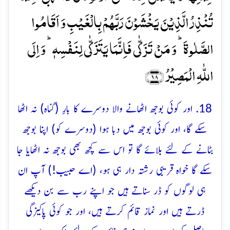
تُنۡذِرُ الَّذِیۡنَ یَخۡشَوۡنَ رَبَّہُمۡ بِالۡغَیۡبِ وَ اَقَامُوا
الصَّلٰوۃَ ؕ وَ مَنۡ تَزَکّٰی فَاِنَّمَا یَتَزَکّٰی لِنَفۡسِہٖ ؕ وَ اِلَی
اللّٰہِ الۡمَصِیۡرُ ﴿۱۸﴾
18. اور کوئی بوجھ اٹھانے والا دوسرے کا بارِ (گناہ) نہ اٹھا
سکے گا، اور کوئی بوجھ میں دبا ہوا (دوسرے کو) اپنا بوجھ
بٹانے کے لئے بلائے گا تو اس سے کچھ بھی بوجھ نہ اٹھایا جا
سکے گا خواہ قریبی رشتہ دار ہی ہو، (اے حبیب!) آپ ان
ہی لوگوں کو ڈر سناتے ہیں جو اپنے رب سے بن دیکھے
ڈرتے ہیں اور نماز قائم کرتے ہیں، اور جو کوئی پاکیزگی