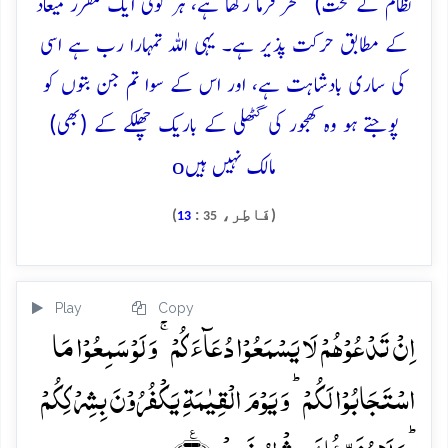
نظام کے تحت) مسخرّ فرما رکھا ہے، ہر کوئی ایک مقرر میعاد
کے مطابق حرکت پذیر ہے۔ یہی اللہ تمہارا رب ہے اسی
کی ساری بادشاہت ہے، اور اس کے سوا تم جن بتوں کو
پوجتے ہو وہ کھجور کی گٹھلی کے باریک چھلکے کے (بھی)
o
مالک نہیں ہیں
(فَاطِر،
:
)
13
35
Play
Copy
اِنۡ تَدۡعُوۡہُمۡ لَا یَسۡمَعُوۡا دُعَآءَکُمۡ ۚ وَ لَوۡ سَمِعُوۡا مَا
اسۡتَجَابُوۡا لَکُمۡ ؕ وَ یَوۡمَ الۡقِیٰمَۃِ یَکۡفُرُوۡنَ بِشِرۡکِکُمۡ