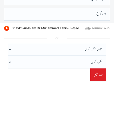
رُكوع
or
سورہ سنیں