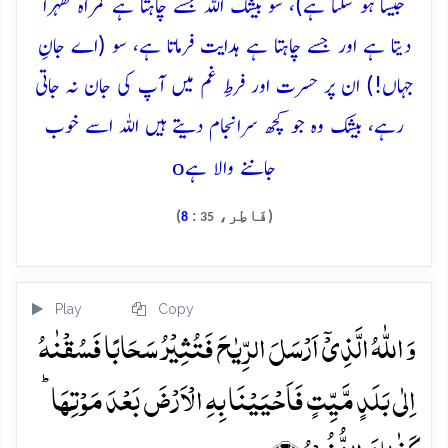
جیسا ہو سکتا ہے)، سو بیشک اللہ جسے چاہتا ہے گمراہ ٹھہرا
دیتا ہے اور جسے چاہتا ہے ہدایت فرماتا ہے، سو (اے جانِ
جہاں!) ان پر حسرت اور فرطِ غم میں آپ کی جان نہ جاتی
رہے، بیشک وہ جو کچھ سرانجام دیتے ہیں اللہ اسے خوب
o
جاننے والا ہے
(فَاطِر،
:
)
8
35
Play
Copy
وَ اللّٰہُ الَّذِیۡۤ اَرۡسَلَ الرِّیٰحَ فَتُثِیۡرُ سَحَابًا فَسُقۡنٰہُ
اِلٰی بَلَدٍ مَّیِّتٍ فَاَحۡیَیۡنَا بِہِ الۡاَرۡضَ بَعۡدَ مَوۡتِہَا ؕ