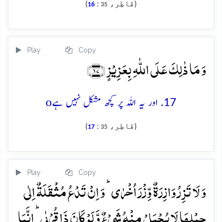
(فَاطِر،
:
)
16
35
Play
Copy
وَ مَا ذٰلِکَ عَلَی اللّٰہِ بِعَزِیۡزٍ ﴿۱۷﴾
o
17. اور یہ اللہ پر کچھ مشکل نہیں ہے
(فَاطِر،
:
)
17
35
Play
Copy
وَ لَا تَزِرُ وَازِرَۃٌ وِّزۡرَ اُخۡرٰی ؕ وَ اِنۡ تَدۡعُ مُثۡقَلَۃٌ اِلٰی
حِمۡلِہَا لَا یُحۡمَلۡ مِنۡہُ شَیۡءٌ وَّ لَوۡ کَانَ ذَا قُرۡبٰی ؕ اِنَّمَا