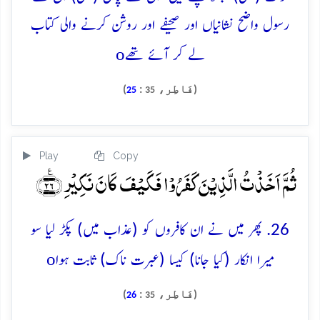
رسول واضح نشانیاں اور صحیفے اور روشن کرنے والی کتاب
o
لے کر آئے تھے
(فَاطِر،
:
)
25
35
Play
Copy
ثُمَّ اَخَذۡتُ الَّذِیۡنَ کَفَرُوۡا فَکَیۡفَ کَانَ نَکِیۡرِ ﴿٪۲۶﴾
26. پھر میں نے ان کافروں کو (عذاب میں) پکڑ لیا سو
o
میرا انکار (کیا جانا) کیسا (عبرت ناک) ثابت ہوا
(فَاطِر،
:
)
26
35