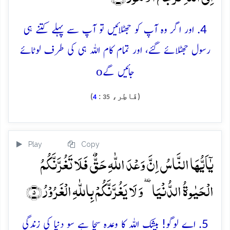
4. اور اگر وہ آپ کو جھٹلائیں تو آپ سے پہلے کتنے ہی
رسول جھٹلائے گئے، اور تمام کام اللہ ہی کی طرف لوٹائے
o
جائیں گے
(فَاطِر،
:
)
4
35
Play
Copy
یٰۤاَیُّہَا النَّاسُ اِنَّ وَعۡدَ اللّٰہِ حَقٌّ فَلَا تَغُرَّنَّکُمُ
الۡحَیٰوۃُ الدُّنۡیَا ٝ وَ لَا یَغُرَّنَّکُمۡ بِاللّٰہِ الۡغَرُوۡرُ ﴿۵﴾
5. اے لوگو! بیشک اللہ کا وعدہ سچا ہے سو دنیا کی زندگی