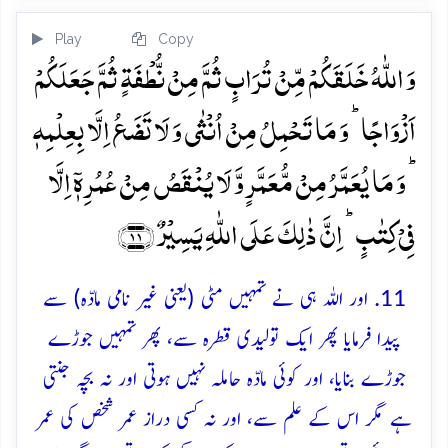
Play
Copy
وَ اللّٰہُ خَلَقَکُمۡ مِّنۡ تُرَابٍ ثُمَّ مِنۡ نُّطۡفَۃٍ ثُمَّ جَعَلَکُمۡ
اَزۡوَاجًا ؕ وَ مَا تَحۡمِلُ مِنۡ اُنۡثٰی وَ لَا تَضَعُ اِلَّا بِعِلۡمِہٖ
ؕ وَ مَا یُعَمَّرُ مِنۡ مُّعَمَّرٍ وَّ لَا یُنۡقَصُ مِنۡ عُمُرِہٖۤ اِلَّا
فِیۡ کِتٰبٍ ؕ اِنَّ ذٰلِکَ عَلَی اللّٰہِ یَسِیۡرٌ ﴿۱۱﴾
11. اور اللہ ہی نے تمہیں مٹی (یعنی غیر نامی مادّہ) سے
پیدا فرمایا پھر ایک تولیدی قطرہ سے، پھر تمہیں جوڑے
جوڑے بنایا، اور کوئی مادّہ حاملہ نہیں ہوتی اور نہ بچہ جنتی
ہے مگر اس کے علم سے، اور نہ کسی دراز عمر شخص کی عمر