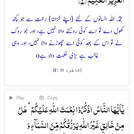
2. اللہ انسانوں کے لئے (اپنے خزانۂ) رحمت سے جو کچھ
کھول دے تو اسے کوئی روکنے والا نہیں ہے، اور جو روک
لے تو اس کے بعد کوئی اسے چھوڑنے والا نہیں، اور وہی
o
غالب ہے بڑی حکمت والا ہے
(فَاطِر،
:
)
2
35
Play
Copy
یٰۤاَیُّہَا النَّاسُ اذۡکُرُوۡا نِعۡمَتَ اللّٰہِ عَلَیۡکُمۡ ؕ ہَلۡ
مِنۡ خَالِقٍ غَیۡرُ اللّٰہِ یَرۡزُقُکُمۡ مِّنَ السَّمَآءِ وَ