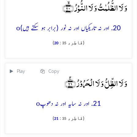
وَ لَا الظُّلُمٰتُ وَ لَا النُّوۡرُ ﴿ۙ۲۰﴾
o
20. اور نہ تاریکیاں اور نہ نور (برابر ہو سکتے ہیں)
(فَاطِر،
:
)
20
35
Play
Copy
وَ لَا الظِّلُّ وَ لَا الۡحَرُوۡرُ ﴿ۚ۲۱﴾
o
21. اور نہ سایہ اور نہ دھوپ
(فَاطِر،
:
)
21
35