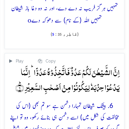
تمہیں ہرگز فریب نہ دے دے، اور نہ وہ دغا باز شیطان
o
تمہیں اللہ (کے نام) سے دھوکہ دے
(فَاطِر،
:
)
5
35
Play
Copy
اِنَّ الشَّیۡطٰنَ لَکُمۡ عَدُوٌّ فَاتَّخِذُوۡہُ عَدُوًّا ؕ اِنَّمَا
یَدۡعُوۡا حِزۡبَہٗ لِیَکُوۡنُوۡا مِنۡ اَصۡحٰبِ السَّعِیۡرِ ؕ﴿۶﴾
6. بیشک شیطان تمہارا دشمن ہے سو تم بھی (اس کی
مخالفت کی شکل میں) اسے دشمن ہی بنائے رکھو، وہ تو اپنے