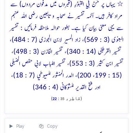
٭ یہاں پر مَنْ فِي الْقُبُوْرِ (قبروں میں مدفون مُردوں) سے
مراد کافر ہیں۔ اَئمہ تفسیر نے صحابہ و تابعین رضی اللہ عنہم
سے یہی معنی بیان کیا ہے۔ بطور حوالہ ملاحظہ فرمائیں : تفسیر
البغوی (3 : 569)، زاد المسیر لابن الجوزی (7 : 484)،
تفسیر القرطبی (14 : 340)، تفسیر الخازن (3 : 498)،
تفسیر ابن کثیر (3 : 553)، تفسیر اللباب لابی حفص الحنبلی
(15 : 199، 200)، الدر المنثور للسیوطي (7 : 18)،
اور فتح القدیر للشوکانی (4 : 346)
(فَاطِر،
:
)
22
35
Play
Copy