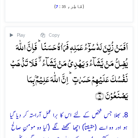
(فَاطِر،
:
)
7
35
Play
Copy
اَفَمَنۡ زُیِّنَ لَہٗ سُوۡٓءُ عَمَلِہٖ فَرَاٰہُ حَسَنًا ؕ فَاِنَّ اللّٰہَ
یُضِلُّ مَنۡ یَّشَآءُ وَ یَہۡدِیۡ مَنۡ یَّشَآءُ ۫ۖ فَلَا تَذۡہَبۡ
نَفۡسُکَ عَلَیۡہِمۡ حَسَرٰتٍ ؕ اِنَّ اللّٰہَ عَلِیۡمٌۢ بِمَا
یَصۡنَعُوۡنَ ﴿۸﴾
8. بھلا جس شخص کے لئے اس کا برا عمل آراستہ کر دیا گیا
ہو اور وہ اسے (حقیقتاً) اچھا سمجھنے لگے (کیا وہ مومنِ صالح