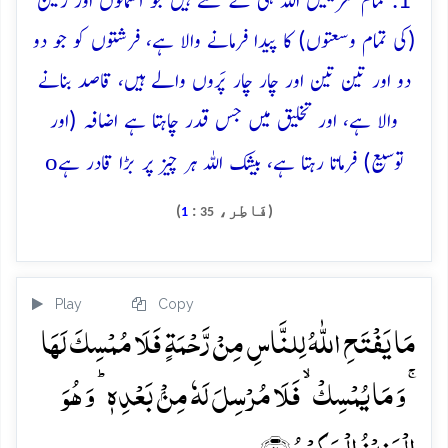
1. تمام تعریفیں اللہ ہی کے لئے ہیں جو آسمانوں اور زمین
(کی تمام وسعتوں) کا پیدا فرمانے والا ہے، فرشتوں کو جو دو
دو اور تین تین اور چار چار پَروں والے ہیں، قاصد بنانے
والا ہے، اور تخلیق میں جس قدر چاہتا ہے اضافہ (اور
o
توسیع) فرماتا رہتا ہے، بیشک اللہ ہر چیز پر بڑا قادر ہے
(فَاطِر،
:
)
1
35
Play
Copy
مَا یَفۡتَحِ اللّٰہُ لِلنَّاسِ مِنۡ رَّحۡمَۃٍ فَلَا مُمۡسِکَ لَہَا
ۚ وَ مَا یُمۡسِکۡ ۙ فَلَا مُرۡسِلَ لَہٗ مِنۡۢ بَعۡدِہٖ ؕ وَ ہُوَ
الۡعَزِیۡزُ الۡحَکِیۡمُ ﴿۲﴾