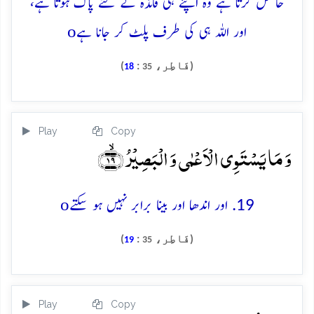
حاصل کرتا ہے وہ اپنے ہی فائدہ کے لئے پاک ہوتا ہے،
o
اور اللہ ہی کی طرف پلٹ کر جانا ہے
(فَاطِر،
:
)
18
35
Play
Copy
وَ مَا یَسۡتَوِی الۡاَعۡمٰی وَ الۡبَصِیۡرُ ﴿ۙ۱۹﴾
o
19. اور اندھا اور بینا برابر نہیں ہو سکتے
(فَاطِر،
:
)
19
35
Play
Copy