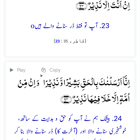
اِنۡ اَنۡتَ اِلَّا نَذِیۡرٌ ﴿۲۳﴾
o
23. آپ تو فقط ڈر سنانے والے ہیں
(فَاطِر،
:
)
23
35
Play
Copy
اِنَّاۤ اَرۡسَلۡنٰکَ بِالۡحَقِّ بَشِیۡرًا وَّ نَذِیۡرًا ؕ وَ اِنۡ مِّنۡ
اُمَّۃٍ اِلَّا خَلَا فِیۡہَا نَذِیۡرٌ ﴿۲۴﴾
24. بیشک ہم نے آپ کو حق و ہدایت کے ساتھ،
خوشخبری سنانے والا اور (آخرت کا) ڈر سنانے والا بنا کر