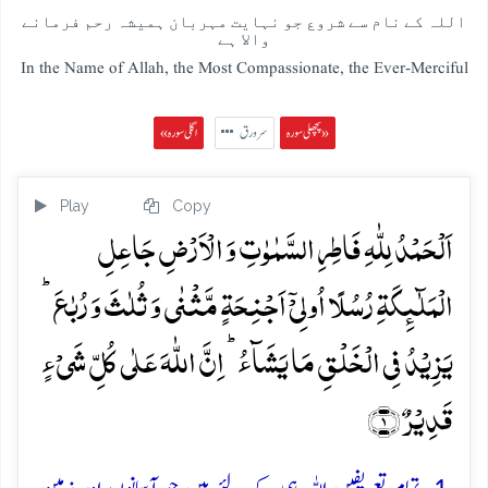
اللہ کے نام سے شروع جو نہایت مہربان ہمیشہ رحم فرمانے
والا ہے
In the Name of Allah, the Most Compassionate, the Ever-Merciful
پچھلی سورہ »
سرورق
« اگلی سورہ
Play
Copy
اَلۡحَمۡدُ لِلّٰہِ فَاطِرِ السَّمٰوٰتِ وَ الۡاَرۡضِ جَاعِلِ
الۡمَلٰٓئِکَۃِ رُسُلًا اُولِیۡۤ اَجۡنِحَۃٍ مَّثۡنٰی وَ ثُلٰثَ وَ رُبٰعَ ؕ
یَزِیۡدُ فِی الۡخَلۡقِ مَا یَشَآءُ ؕ اِنَّ اللّٰہَ عَلٰی کُلِّ شَیۡءٍ
قَدِیۡرٌ ﴿۱﴾